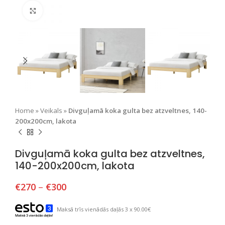
Nospiediet, lai palielinātu
Home
»
Veikals
»
Divguļamā koka gulta bez atzveltnes, 140-
200x200cm, lakota
Divguļamā koka gulta bez atzveltnes,
140-200x200cm, lakota
€
270
–
€
300
Maksā trīs vienādās daļās 3 x 90.00€