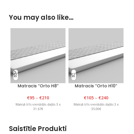
You may also like…
Matracis “Orto H8”
Matracis “Orto H10”
€
95
–
€
210
€
105
–
€
240
Maksā trīs vienādās daļās 3 x
Maksā trīs vienādās daļās 3 x
M
31.67€
35.00€
Saistītie Produkti