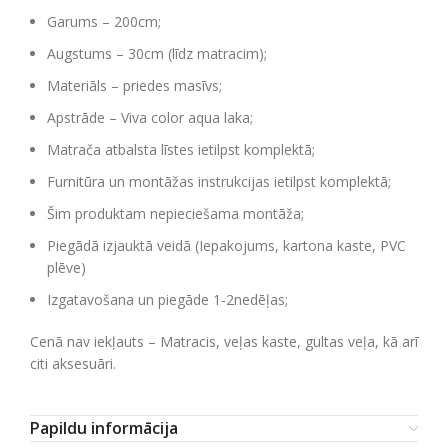
Garums – 200cm;
Augstums – 30cm (līdz matracim);
Materiāls – priedes masīvs;
Apstrāde – Viva color aqua laka;
Matrača atbalsta līstes ietilpst komplektā;
Furnitūra un montāžas instrukcijas ietilpst komplektā;
Šim produktam nepieciešama montāža;
Piegādā izjauktā veidā (Iepakojums, kartona kaste, PVC
plēve)
Izgatavošana un piegāde 1-2nedēļas;
Cenā nav iekļauts – Matracis, veļas kaste, gultas veļa, kā arī
citi aksesuāri.
Papildu informācija