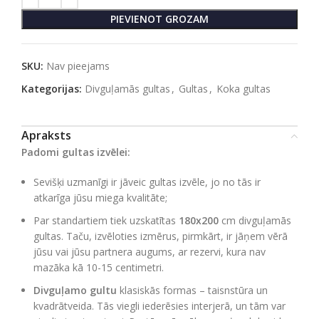
PIEVIENOT GROZAM
SKU:
Nav pieejams
Kategorijas:
Divguļamās gultas
,
Gultas
,
Koka gultas
Apraksts
Padomi gultas izvēlei:
Sevišķi uzmanīgi ir jāveic gultas izvēle, jo no tās ir
atkarīga jūsu miega kvalitāte;
Par standartiem tiek uzskatītas
180х200
cm divguļamās
gultas. Taču, izvēloties izmērus, pirmkārt, ir jāņem vērā
jūsu vai jūsu partnera augums, ar rezervi, kura nav
mazāka kā 10-15 centimetri.
Divguļamo gultu
klasiskās formas – taisnstūra un
kvadrātveida. Tās viegli iederēsies interjerā, un tām var