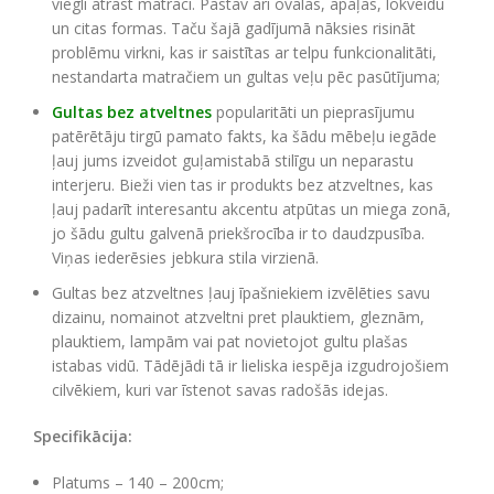
viegli atrast matraci. Pastāv arī ovālas, apaļas, lokveidu
un citas formas. Taču šajā gadījumā nāksies risināt
problēmu virkni, kas ir saistītas ar telpu funkcionalitāti,
nestandarta matračiem un gultas veļu pēc pasūtījuma;
Gultas bez atveltnes
popularitāti un pieprasījumu
patērētāju tirgū pamato fakts, ka šādu mēbeļu iegāde
ļauj jums izveidot guļamistabā stilīgu un neparastu
interjeru. Bieži vien tas ir produkts bez atzveltnes, kas
ļauj padarīt interesantu akcentu atpūtas un miega zonā,
jo šādu gultu galvenā priekšrocība ir to daudzpusība.
Viņas iederēsies jebkura stila virzienā.
Gultas bez atzveltnes ļauj īpašniekiem izvēlēties savu
dizainu, nomainot atzveltni pret plauktiem, gleznām,
plauktiem, lampām vai pat novietojot gultu plašas
istabas vidū. Tādējādi tā ir lieliska iespēja izgudrojošiem
cilvēkiem, kuri var īstenot savas radošās idejas.
Specifikācija:
Platums – 140 – 200cm;