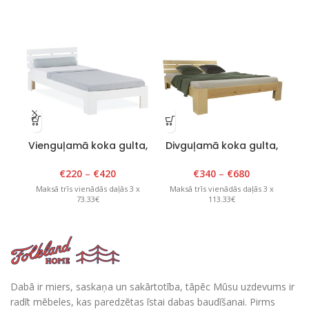
Vienguļamā koka gulta,
Divguļamā koka gulta,
D
Tango Plus, 80-120cm x
Tango Plus,140-200cm x
200cm, balta
200cm, lakota
€
220
–
€
420
€
340
–
€
680
Maksā trīs vienādās daļās 3 x
Maksā trīs vienādās daļās 3 x
M
73.33€
113.33€
Dabā ir miers, saskaņa un sakārtotība, tāpēc Mūsu uzdevums ir
radīt mēbeles, kas paredzētas īstai dabas baudīšanai. Pirms