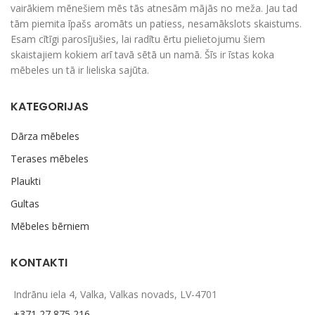
vairākiem mēnešiem mēs tās atnesām mājās no meža. Jau tad
tām piemita īpašs aromāts un patiess, nesamākslots skaistums.
Esam cītīgi parosījušies, lai radītu ērtu pielietojumu šiem
skaistajiem kokiem arī tavā sētā un namā. Šīs ir īstas koka
mēbeles un tā ir lieliska sajūta.
KATEGORIJAS
Dārza mēbeles
Terases mēbeles
Plaukti
Gultas
Mēbeles bērniem
KONTAKTI
Indrānu iela 4, Valka, Valkas novads, LV-4701
+371 27 875 216