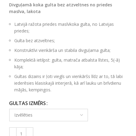
Divguļamā koka gulta bez atzveltnes no priedes
masīva, lakota
Latvijā ražota priedes masīvkoka gulta, no Latvijas
priedes;
Gulta bez atzveltnes;
Konstruktīvi vienkārša un stabila divguļama gulta;
Komplektā ietilpst: gulta, matrača atbalsta līstes, 5(-ā)
kāja;
Gultas dizains ir ļoti viegls un vienkāršs līdz ar to, tā labi
iederēsies klasiskajā interjerā, kā arī lauku un brīvdienu
mājās, kempingos.
GULTAS IZMĒRS