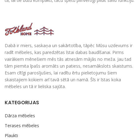
tā, lai tie būtu kompakti, taču spētu pilnvērtīgi pildīt savu funkciju.
Dabā ir miers, saskaņa un sakārtotība, tāpēc Mūsu uzdevums ir
radīt mēbeles, kas paredzētas īstai dabas baudīšanai. Pirms
vairākiem mēnešiem mēs tās atnesām mājās no meža. Jau tad
tām piemita īpašs aromāts un patiess, nesamākslots skaistums.
Esam cītīgi parosījušies, lai radītu ērtu pielietojumu šiem
skaistajiem kokiem arī tavā sētā un namā. Šīs ir īstas koka
mēbeles un tā ir lieliska sajūta.
KATEGORIJAS
Dārza mēbeles
Terases mēbeles
Plaukti