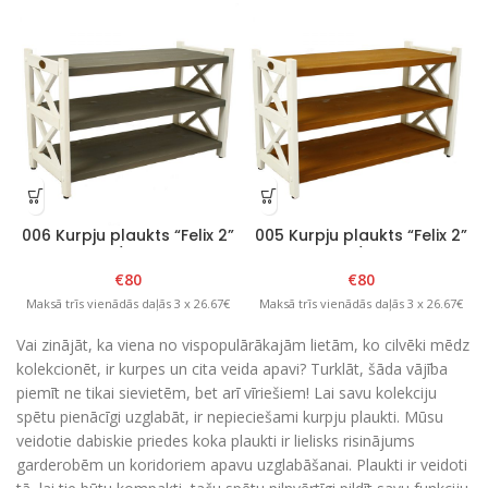
006 Kurpju plaukts “Felix 2”
005 Kurpju plaukts “Felix 2”
Balts/Grafīts
Balts/Brūns
€
80
€
80
Maksā trīs vienādās daļās 3 x 26.67€
Maksā trīs vienādās daļās 3 x 26.67€
Vai zinājāt, ka viena no vispopulārākajām lietām, ko cilvēki mēdz
kolekcionēt, ir kurpes un cita veida apavi? Turklāt, šāda vājība
piemīt ne tikai sievietēm, bet arī vīriešiem! Lai savu kolekciju
spētu pienācīgi uzglabāt, ir nepieciešami kurpju plaukti. Mūsu
veidotie dabiskie priedes koka plaukti ir lielisks risinājums
garderobēm un koridoriem apavu uzglabāšanai. Plaukti ir veidoti