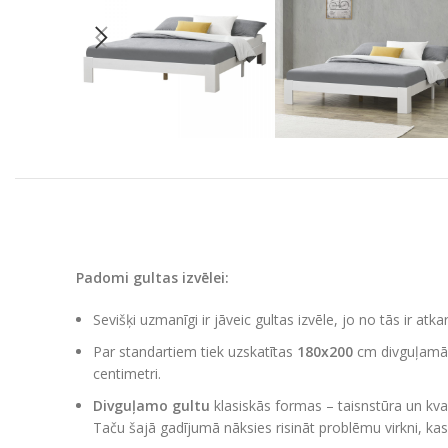
Padomi gultas izvēlei:
Sevišķi uzmanīgi ir jāveic gultas izvēle, jo no tās ir atka
Par standartiem tiek uzskatītas
180х200
cm divguļamās 
centimetri.
Divguļamo gultu
klasiskās formas – taisnstūra un kvadr
Taču šajā gadījumā nāksies risināt problēmu virkni, kas 