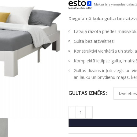
Maksā trīs vienādās daļās 3
Divguļamā koka gulta bez atzv
Latvijā ražota priedes masīvkoka
Gulta bez atzveltnes;
Konstruktīvi vienkārša un stabil
Komplektā ietilpst: gulta, matrača
Gultas dizains ir ļoti viegls un vi
arī lauku un brīvdienu mājās, k
GULTAS IZMĒRS