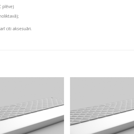
C plēve)
oliktavā);
rī citi aksesuāri.