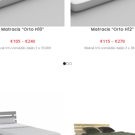
Matracis “Orto H10”
Matracis “Orto H12”
€
105
–
€
240
€
115
–
€
270
sā trīs vienādās daļās 3 x 35.00€
Maksā trīs vienādās daļās 3 x 38