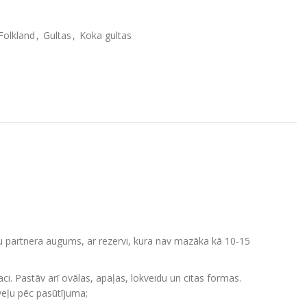
Folkland
,
Gultas
,
Koka gultas
su partnera augums, ar rezervi, kura nav mazāka kā 10-15
aci. Pastāv arī ovālas, apaļas, lokveidu un citas formas.
 veļu pēc pasūtījuma;