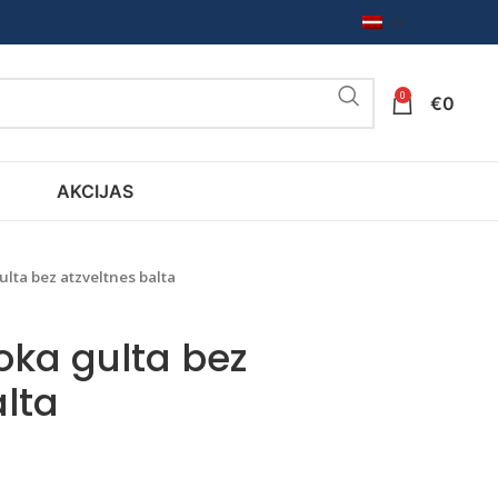
LV
0
€
0
AKCIJAS
lta bez atzveltnes balta
ka gulta bez
alta