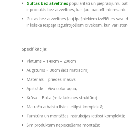
Gultas bez atveltnes
popularitāti un pieprasījumu pat
ir produkts bez atzveltnes, kas ļauj padarīt interesantu
Gultas bez atzveltnes ļauj īpašniekiem izvēlēties savu 
ir lieliska iespēja izgudrojošiem cilvēkiem, kuri var īst
Specifikācija:
Platums – 140cm – 200cm
Augstums – 30cm (līdz matracim)
Materiāls – priedes masīvs;
Apstrāde – Viva color aqua;
Krāsa – Balta (redz koksnes struktūru)
Matrača atbalsta līstes ietilpst komplektā;
Furnitūra un montāžas instrukcijas ietilpst komplektā;
Šim produktam nepieciešama montāža;