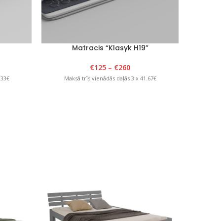
Matracis “Klasyk H19”
€
125
–
€
260
.33€
Maksā trīs vienādās daļās 3 x 41.67€
Mak