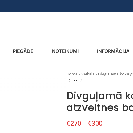
PIEGĀDE
NOTEIKUMI
INFORMĀCIJA
Home
»
Veikals
»
Divguļamā koka gu
Divguļamā ko
atzveltnes b
€
270
–
€
300