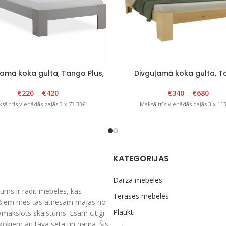
amā koka gulta, Tango Plus,
Divguļamā koka gulta, 
-120cm x 200cm, pelēka
Plus,140-200cm x 200cm, 
€
220
–
€
420
€
340
–
€
680
sā trīs vienādās daļās 3 x 73.33€
Maksā trīs vienādās daļās 3 x 11
KATEGORIJAS
Dārza mēbeles
ums ir radīt mēbeles, kas
Terases mēbeles
nešiem mēs tās atnesām mājās no
Plaukti
amākslots skaistums. Esam cītīgi
m kokiem arī tavā sētā un namā. Šīs