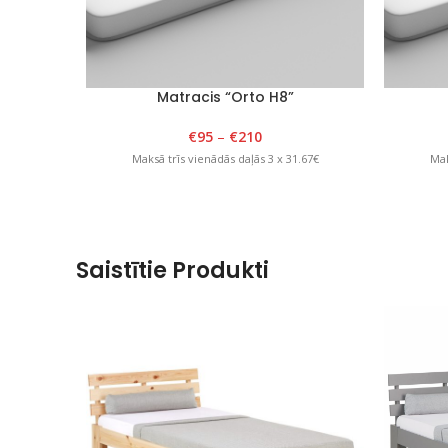
Matracis “Orto H8”
€
95
–
€
210
Maksā trīs vienādās daļās 3 x 31.67€
Mak
Saistītie Produkti