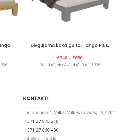
Tango
Divguļamā koka gulta, Tango Plus,
Divguļa
lakota
140-200cm x 200cm, pelēka
1
€
340
–
€
680
3.33€
Maksā trīs vienādās daļās 3 x 113.33€
Maks
KONTAKTI
Indrānu iela 4, Valka, Valkas novads, LV-4701
+371 27 875 216
+371 27 860 430
info@folkland.lv