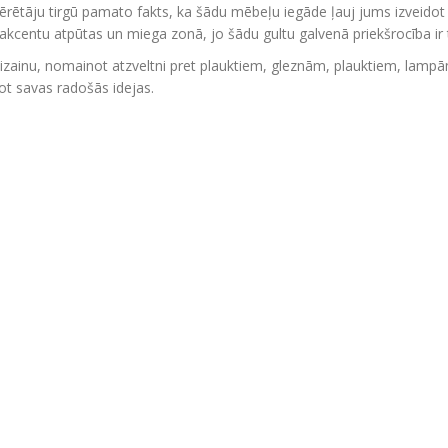
ērētāju tirgū pamato fakts, ka šādu mēbeļu iegāde ļauj jums izveidot g
 akcentu atpūtas un miega zonā, jo šādu gultu galvenā priekšrocība ir t
dizainu, nomainot atzveltni pret plauktiem, gleznām, plauktiem, lampām
enot savas radošās idejas.