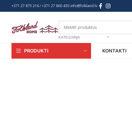
+371 27 875 216
/ +
371 27 860 430
info@folkland.lv
KATEGORIJA
KONTAKTI
PRODUKTI