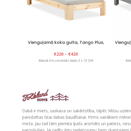
Vienguļamā koka gulta, Tango Plus,
Vienguļ
80-120cm x 200cm, lakota
80
€
220
–
€
420
Maksā trīs vienādās daļās 3 x 73.33€
Mak
Dabā ir miers, saskaņa un sakārtotība, tāpēc Mūsu uzdev
paredzētas īstai dabas baudīšanai. Pirms vairākiem mē
meža. Jau tad tām piemita īpašs aromāts un patiess, nes
parosījušies, lai radītu ērtu pielietojumu šiem skaistajie