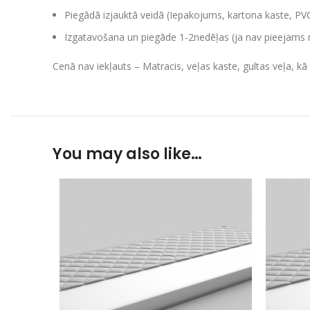
Piegādā izjauktā veidā (Iepakojums, kartona kaste, PV
Izgatavošana un piegāde 1-2nedēļas (ja nav pieejams n
Cenā nav iekļauts – Matracis, veļas kaste, gultas veļa, kā a
You may also like…