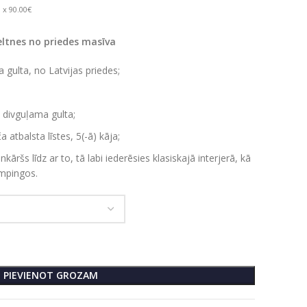
 x 90.00€
eltnes no priedes masīva
 gulta, no Latvijas priedes;
a divguļama gulta;
 atbalsta līstes, 5(-ā) kāja;
enkāršs līdz ar to, tā labi iederēsies klasiskajā interjerā, kā
empingos.
PIEVIENOT GROZAM