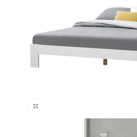
Nospiediet, lai palielinātu