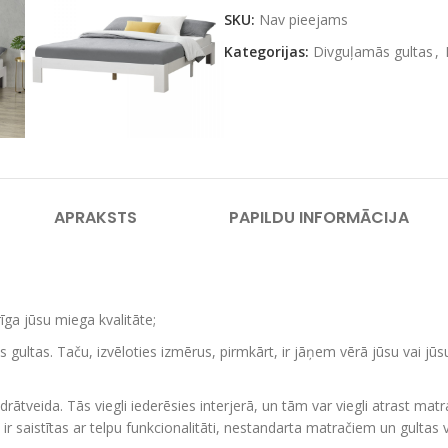
SKU:
Nav pieejams
Kategorijas:
Divguļamās gultas
,
APRAKSTS
PAPILDU INFORMĀCIJA
rīga jūsu miega kvalitāte;
gultas. Taču, izvēloties izmērus, pirmkārt, ir jāņem vērā jūsu vai jū
ātveida. Tās viegli iederēsies interjerā, un tām var viegli atrast matr
ir saistītas ar telpu funkcionalitāti, nestandarta matračiem un gultas