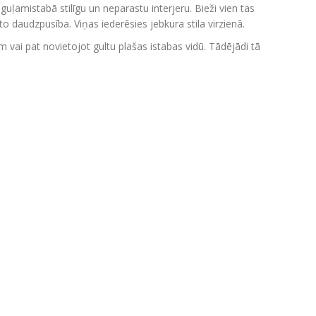
uļamistabā stilīgu un neparastu interjeru. Bieži vien tas
o daudzpusība. Viņas iederēsies jebkura stila virzienā.
 vai pat novietojot gultu plašas istabas vidū. Tādējādi tā