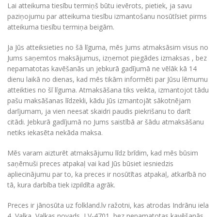
Lai atteikuma tiesību termiņš būtu ievērots, pietiek, ja savu
paziņojumu par atteikuma tiesību izmantošanu nosūtīsiet pirms
atteikuma tiesību termiņa beigām.
Ja Jūs atteiksieties no šā līguma, mēs Jums atmaksāsim visus no
Jums saņemtos maksājumus, izņemot piegādes izmaksas , bez
nepamatotas kavēšanās un jebkurā gadījumā ne vēlāk kā 14
dienu laikā no dienas, kad mēs tikām informēti par Jūsu lēmumu
atteikties no šī līguma. Atmaksāšana tiks veikta, izmantojot tādu
pašu maksāšanas līdzekli, kādu Jūs izmantojāt sākotnējam
darījumam, ja vien neesat skaidri paudis piekrišanu to darīt
citādi. Jebkurā gadījumā no Jums saistībā ar šādu atmaksāšanu
netiks iekasēta nekāda maksa.
Mēs varam aizturēt atmaksājumu līdz brīdim, kad mēs būsim
saņēmuši preces atpakaļ vai kad Jūs būsiet iesniedzis
apliecinājumu par to, ka preces ir nosūtītas atpakaļ, atkarībā no
tā, kura darbība tiek izpildīta agrāk.
Preces ir jānosūta uz folkland.lv ražotni, kas atrodas Indrānu iela
4, Valka, Valkas novads, LV-4701, bez nepamatotas kavēšanās