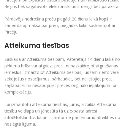
Rēķins tiek sagatavots elektroniski un ir derīgs bez paraksta.
Pārdevējs nodrošina preču piegādi 20 dienu laikā kopš ir
saņemta apmaksa par preci, piegādes laiku saskaņojot ar
Pircēju.
Atteikuma tiesības
Saskaņā ar Atteikuma tiesībām, Patērētājs 14 dienu laikā no
pirkuma brīža var atgriezt preci, nepaskaidrojot atgriešanas
iemeslus. Izmantojot Atteikuma tiesības, lūdzam ņemt vērā
sekojošus nosacījumus: pārbaudiet, bet nelietojiet preci;
saglabājiet un nesabojājiet preces oriģinālo iepakojumu un
komplektāciju.
Lai izmantotu atteikuma tiesības, Jums, aizpilda Atteikuma
tiesību veidlapa un jānosūta tā uz e-pasta adresi
info@folkland.lv, kā arī ir jāinformē par lēmumu atteikties no
noslēgtā līguma.