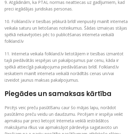
9. Atgādinām, ka PTAL normas neattiecas uz gadījumiem, kad
preci iegādājas juridiskas personas.
10. Folkland.lv ir tiesības jebkurā brīdī vienpusēji mainīt interneta
veikala saturu un lietošanas noteikumus. Šādas izmaiņas stājas
spēkā nekavējoties pēc to publicēšanas interneta veikalā
folkland.lv
11. Interneta veikala folkland.lv lietotājiem ir tiesības izmantot
tajā piedāvātās iespējas un pakalpojumus par cenu, kāda ir
spēkā attiecīgā pakalpojuma piedāvāšanas brīdī. Folkland.lv
ieskatiem mainīt interneta veikalā norādītās cenas un/vai
izveidot jaunus maksas pakalpojumus.
Piegādes un samaksas kārtība
Pircējs veic preču pasūtīšanu caur šo mājas lapu, norādot
pasūtāmo preču veidu un daudzumu. Pircējam ir iespēja veikt
apmaksu par preci lietojot Interneta veiklā iestrādātos
maksājuma rīkus vai apmaksājot pārdevēja sagatavoto un
Pircējam pa e-pastu nosūtīto pasūtījumam atbilstošo rēķinu.