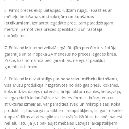
6. Pirms preces ekspluatācijas, lūdzam rūpīgi, iepazīties ar
mēbeļu
lietošanas instrukcijām un kopšanas
ieteikumiem,
izmantot iegādāto preci, tam paredzētajam
mērķim, ņemot vērā preces specifikāciju un ražotāja
norādījumus.
7. Folkland.lv Internetveikalā iegādātajām precēm ir ražotāja
garantija un tā ir spēkā 24 mēnešus no preces iegādes brīža.
Prece, kas nomainīta pēc garantijas, neiegūst papildus
garantijas termiņu.
8. Folkland.lv nav atbildīgs par
nepareizu mēbeļu lietošanu
,
visa Mūsu produkcija ir izgatavota no dabīgas priežu koksnes,
koks ir dzīvs dabīgs materiāls, ārēju faktoru (saules, lietus,vēja,
sniega)
tiešā
iedarbībā var veidoties formas, krāsojuma un
struktūras izmaiņas, var parādīties sveķi un mikroplaisas. Koka
produkti ir jāaizsargā no sliktiem laikapstākļiem, lai gan mēbeles
ir apstrādātas ar aizsarglīdzekli vairākās kārātas, tie spēj panest
nelielu
lietu. Ja jūs pakļaujat mēbeles Latvijas laikapstākļiem