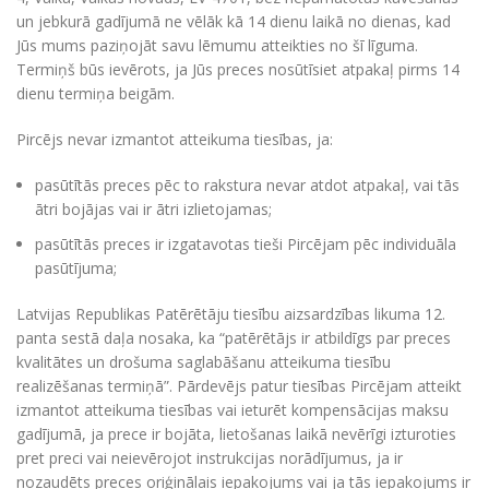
un jebkurā gadījumā ne vēlāk kā 14 dienu laikā no dienas, kad
Jūs mums paziņojāt savu lēmumu atteikties no šī līguma.
Termiņš būs ievērots, ja Jūs preces nosūtīsiet atpakaļ pirms 14
dienu termiņa beigām.
Pircējs nevar izmantot atteikuma tiesības, ja:
pasūtītās preces pēc to rakstura nevar atdot atpakaļ, vai tās
ātri bojājas vai ir ātri izlietojamas;
pasūtītās preces ir izgatavotas tieši Pircējam pēc individuāla
pasūtījuma;
Latvijas Republikas Patērētāju tiesību aizsardzības likuma 12.
panta sestā daļa nosaka, ka “patērētājs ir atbildīgs par preces
kvalitātes un drošuma saglabāšanu atteikuma tiesību
realizēšanas termiņā”. Pārdevējs patur tiesības Pircējam atteikt
izmantot atteikuma tiesības vai ieturēt kompensācijas maksu
gadījumā, ja prece ir bojāta, lietošanas laikā nevērīgi izturoties
pret preci vai neievērojot instrukcijas norādījumus, ja ir
nozaudēts preces oriģinālais iepakojums vai ja tās iepakojums ir