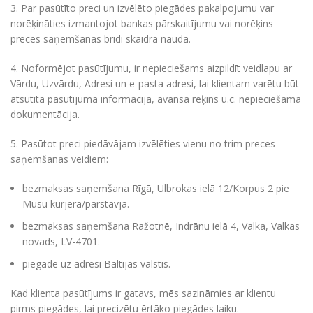
3. Par pasūtīto preci un izvēlēto piegādes pakalpojumu var
norēķināties izmantojot bankas pārskaitījumu vai norēķins
preces saņemšanas brīdī skaidrā naudā.
4. Noformējot pasūtījumu, ir nepieciešams aizpildīt veidlapu ar
Vārdu, Uzvārdu, Adresi un e-pasta adresi, lai klientam varētu būt
atsūtīta pasūtījuma informācija, avansa rēķins u.c. nepieciešamā
dokumentācija.
5. Pasūtot preci piedāvājam izvēlēties vienu no trim preces
saņemšanas veidiem:
bezmaksas saņemšana Rīgā, Ulbrokas ielā 12/Korpus 2 pie
Mūsu kurjera/pārstāvja.
bezmaksas saņemšana Ražotnē, Indrānu ielā 4, Valka, Valkas
novads, LV-4701.
piegāde uz adresi Baltijas valstīs.
Kad klienta pasūtījums ir gatavs, mēs sazināmies ar klientu
pirms piegādes, lai precizētu ērtāko piegādes laiku.