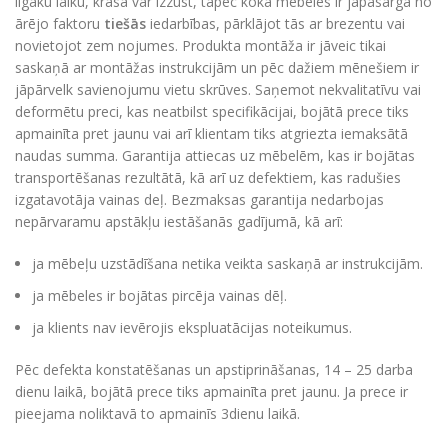
ilgāku laiku, krāsa var izzust, tāpēc koka mēbeles ir jāpasargā no
ārējo faktoru
tiešās
iedarbības, pārklājot tās ar brezentu vai
novietojot zem nojumes. Produkta montāža ir jāveic tikai
saskaņā ar montāžas instrukcijām un pēc dažiem mēnešiem ir
jāpārvelk savienojumu vietu skrūves. Saņemot nekvalitatīvu vai
deformētu preci, kas neatbilst specifikācijai, bojātā prece tiks
apmainīta pret jaunu vai arī klientam tiks atgriezta iemaksātā
naudas summa. Garantija attiecas uz mēbelēm, kas ir bojātas
transportēšanas rezultātā, kā arī uz defektiem, kas radušies
izgatavotāja vainas deļ. Bezmaksas garantija nedarbojas
nepārvaramu apstākļu iestāšanās gadījumā, kā arī:
ja mēbeļu uzstādīšana netika veikta saskaņā ar instrukcijām.
ja mēbeles ir bojātas pircēja vainas dēļ.
ja klients nav ievērojis ekspluatācijas noteikumus.
Pēc defekta konstatēšanas un apstiprināšanas, 14 – 25 darba
dienu laikā, bojātā prece tiks apmainīta pret jaunu. Ja prece ir
pieejama noliktavā to apmainīs 3dienu laikā.