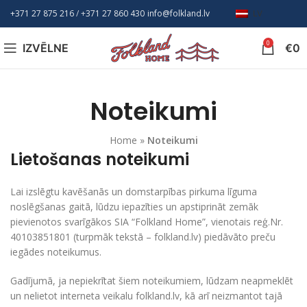
+371 27 875 216
/ +
371 27 860 430
info@folkland.lv
LV
0
IZVĒLNE
€
0
Noteikumi
Home
»
Noteikumi
Lietošanas noteikumi
Lai izslēgtu kavēšanās un domstarpības pirkuma līguma
noslēgšanas gaitā, lūdzu iepazīties un apstiprināt zemāk
pievienotos svarīgākos SIA “Folkland Home”, vienotais reģ.Nr.
40103851801 (turpmāk tekstā – folkland.lv) piedāvāto preču
iegādes noteikumus.
Gadījumā, ja nepiekrītat šiem noteikumiem, lūdzam neapmeklēt
un nelietot interneta veikalu folkland.lv, kā arī neizmantot tajā