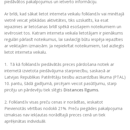
piedāvātos pakalpojumus un ietverto informāciju.
Ar brīdi, kad sākat lietot interneta veikalu folkland.lv vai minētajā
vietnē veicat jebkādas aktivitātes, tiks uzskatīts, ka esat
iepazinies ar lietošanas brīdī spēkā esošajiem noteikumiem un
ievērosiet tos. Katram interneta veikala lietotājam ir pienākums
regulāri pārlasīt noteikumus, lai savlaicīgi būtu iespēja iepazīties
ar veiktajām izmaiņām. Ja nepiekrītat noteikumiem, tad aizliegts
lietot interneta veikalu.
1. Tā kā folkland.lv piedāvātās preces pārdošana notiek ar
internetā izvietota piedāvājuma starpniecību, saskaņā ar
Latvijas Republikas Patērētāju tiesību aizsardzības likuma (PTAL)
10. pantu, šādā gadījumā, pircējam veicot pasūtījumu, starp
pircēju un pārdevēju tiek slēgts
Distances līgums.
2. Folkland.lv visas preču cenas ir norādītas, ieskaitot
Pievienotās vērtības nodokli 21%. Preču piegādes pakalpojuma
izmaksas nav iekļautas norādītajā preces cenā un tiek
aprēķinātas individuāli.