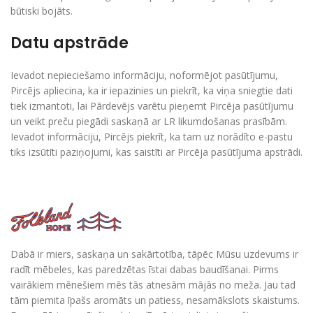
būtiski bojāts.
Datu apstrāde
Ievadot nepieciešamo informāciju, noformējot pasūtījumu,
Pircējs apliecina, ka ir iepazinies un piekrīt, ka viņa sniegtie dati
tiek izmantoti, lai Pārdevējs varētu pieņemt Pircēja pasūtījumu
un veikt preču piegādi saskaņā ar LR likumdošanas prasībām.
Ievadot informāciju, Pircējs piekrīt, ka tam uz norādīto e-pastu
tiks izsūtīti paziņojumi, kas saistīti ar Pircēja pasūtījuma apstrādi.
Dabā ir miers, saskaņa un sakārtotība, tāpēc Mūsu uzdevums ir
radīt mēbeles, kas paredzētas īstai dabas baudīšanai. Pirms
vairākiem mēnešiem mēs tās atnesām mājās no meža. Jau tad
tām piemita īpašs aromāts un patiess, nesamākslots skaistums.