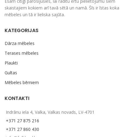
Esam cītīgi parosījušies, lai radītu ērtu pielietojumu šiem
skaistajiem kokiem arī tavā sētā un namā. Šīs ir īstas koka
mēbeles un tā ir lieliska sajūta.
KATEGORIJAS
Dārza mēbeles
Terases mēbeles
Plaukti
Gultas
Mēbeles bērniem
KONTAKTI
Indrānu iela 4, Valka, Valkas novads, LV-4701
+371 27 875 216
+371 27 860 430