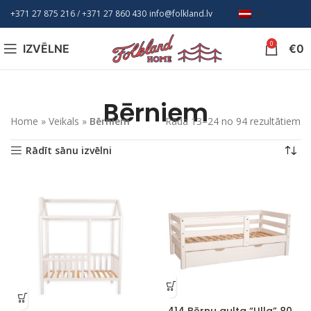
+371 27 875 216
/ +
371 27 860 430
info@folkland.lv
LV
0
IZVĒLNE
€
0
Bērniem
Home
»
Veikals
»
Bērniem
Rāda 13–24 no 94 rezultātiem
Rādīt sānu izvēlni