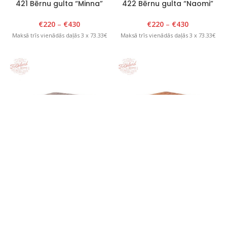
421 Bērnu gulta “Minna”
422 Bērnu gulta “Naomi”
80cm – 100cm x 180cm,
80cm – 100cm x 180cm,
balta
grafīts
€
220
–
€
430
€
220
–
€
430
Maksā trīs vienādās daļās 3 x 73.33€
Maksā trīs vienādās daļās 3 x 73.33€
001 Smilšu kaste ar vāku 120
002 Smilšu kaste 120 x 120 x
x 120 x H20cm, Balts/Grafīts
H20cm ar noņemamu vāku
Brūns/Dzeltens
€
85
€
85
Maksā trīs vienādās daļās 3 x 28.33€
Maksā trīs vienādās daļās 3 x 28.33€