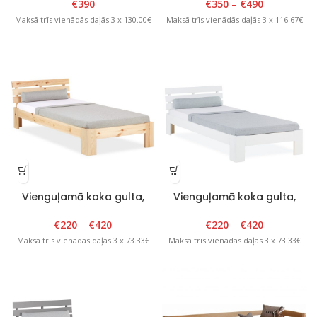
H210cm Balts/Rozā
€
390
€
350
–
€
490
Maksā trīs vienādās daļās 3 x 130.00€
Maksā trīs vienādās daļās 3 x 116.67€
Vienguļamā koka gulta,
Vienguļamā koka gulta,
Tango Plus, 80-120cm x
Tango Plus, 80-120cm x
200cm, lakota
200cm, balta
€
220
–
€
420
€
220
–
€
420
Maksā trīs vienādās daļās 3 x 73.33€
Maksā trīs vienādās daļās 3 x 73.33€