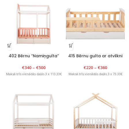
402 Bērnu “Namiņgulta”
415 Bērnu gulta ar atvilkni
90cm x 180cm x H175
80 cm x 150 cm
Balts/Rozā
Balts/Lakots
€
340
–
€
500
€
220
–
€
360
Maksā trīs vienādās daļās 3 x 113.33€
Maksā trīs vienādās daļās 3 x 73.33€