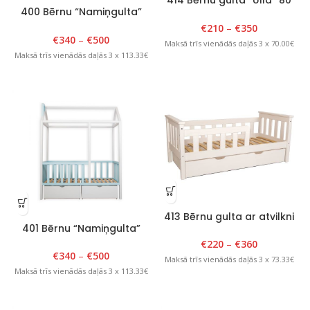
414 Bērnu gulta “Ulla” 80
400 Bērnu “Namiņgulta”
cm x 150 cm, balta
90cm x 180cm x H 175cm
€
210
–
€
350
Balta
€
340
–
€
500
Maksā trīs vienādās daļās 3 x 70.00€
Maksā trīs vienādās daļās 3 x 113.33€
413 Bērnu gulta ar atvilkni
401 Bērnu “Namiņgulta”
80 cm x 150 cm
90cm x 180cm x H 175cm
€
220
–
€
360
Balts/Zils
€
340
–
€
500
Maksā trīs vienādās daļās 3 x 73.33€
Maksā trīs vienādās daļās 3 x 113.33€