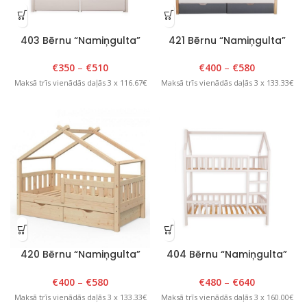
403 Bērnu “Namiņgulta”
421 Bērnu “Namiņgulta”
90cm x 180cm x H175cm
90cm x 180cm x H 175cm,
Balta
Balta/Lakota
€
350
–
€
510
€
400
–
€
580
Maksā trīs vienādās daļās 3 x 116.67€
Maksā trīs vienādās daļās 3 x 133.33€
420 Bērnu “Namiņgulta”
404 Bērnu “Namiņgulta”
90cm x 180cm x H 175cm,
divstāvu 90cm x 190cm x
Lakota
H204cm
€
400
–
€
580
€
480
–
€
640
Maksā trīs vienādās daļās 3 x 133.33€
Maksā trīs vienādās daļās 3 x 160.00€