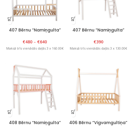
407 Bērnu “Namiņgulta”
407 Bērnu “Namiņgulta”
divstāvu Balts/Natural
Smart 90cm x 180cm x
H210cm Balta
€
480
–
€
640
€
390
Maksā trīs vienādās daļās 3 x 160.00€
Maksā trīs vienādās daļās 3 x 130.00€
408 Bērnu “Namiņgulta”
406 Bērnu “Vigvamgultiņa”
Smart 90cm x 180cm x
90cm x 180cm x H185cm