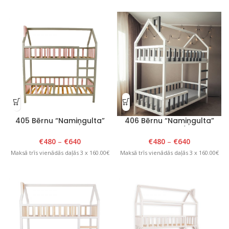
405 Bērnu “Namiņgulta”
406 Bērnu “Namiņgulta”
divstāvu 90cm x 190cm x
divstāvu Balts/Pelēks
H204cm Pelēks/Rozā
€
480
–
€
640
€
480
–
€
640
Maksā trīs vienādās daļās 3 x 160.00€
Maksā trīs vienādās daļās 3 x 160.00€