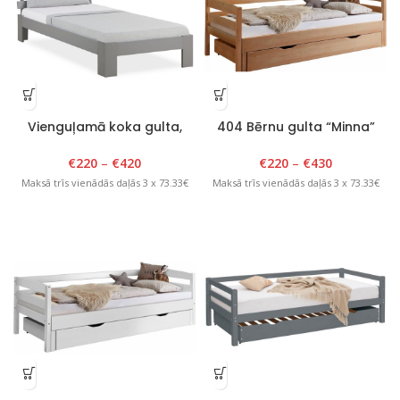
Vienguļamā koka gulta,
404 Bērnu gulta “Minna”
Tango Plus, 80-120cm x
80cm – 100cm x 180cm,
200cm, pelēka
lakota priede
€
220
–
€
420
€
220
–
€
430
Maksā trīs vienādās daļās 3 x 73.33€
Maksā trīs vienādās daļās 3 x 73.33€