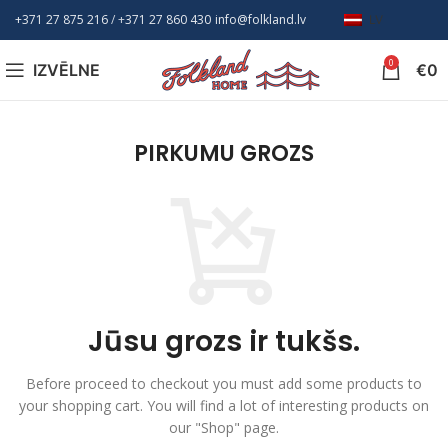
+371 27 875 216
/ +
371 27 860 430
info@folkland.lv
LV
0
IZVĒLNE
€
0
PIRKUMU GROZS
Jūsu grozs ir tukšs.
Before proceed to checkout you must add some products to
your shopping cart.
You will find a lot of interesting products on
our "Shop" page.