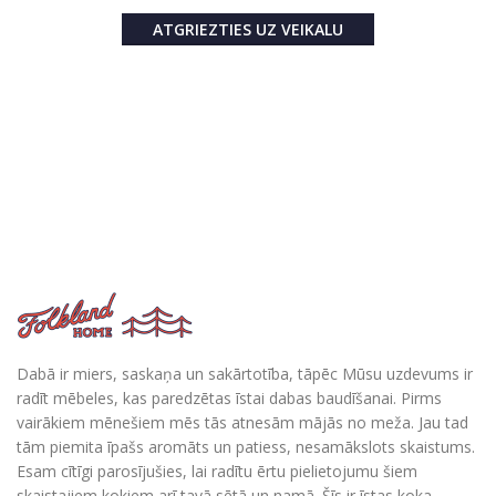
ATGRIEZTIES UZ VEIKALU
Dabā ir miers, saskaņa un sakārtotība, tāpēc Mūsu uzdevums ir
radīt mēbeles, kas paredzētas īstai dabas baudīšanai. Pirms
vairākiem mēnešiem mēs tās atnesām mājās no meža. Jau tad
tām piemita īpašs aromāts un patiess, nesamākslots skaistums.
Esam cītīgi parosījušies, lai radītu ērtu pielietojumu šiem
skaistajiem kokiem arī tavā sētā un namā. Šīs ir īstas koka