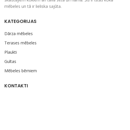
mēbeles un tā ir lieliska sajūta.
KATEGORIJAS
Dārza mēbeles
Terases mēbeles
Plaukti
Gultas
Mēbeles bērniem
KONTAKTI
Indrānu iela 4, Valka, Valkas novads, LV-4701
+371 27 875 216
+371 27 860 430
info@folkland.lv