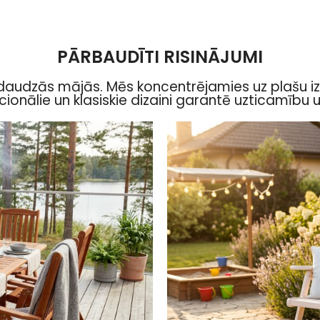
PĀRBAUDĪTI RISINĀJUMI
s daudzās mājās. Mēs koncentrējamies uz plaš
cionālie un klasiskie dizaini garantē uzticamību 