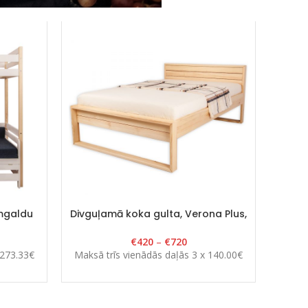
āmgaldu
Divguļamā koka gulta, Verona Plus,
 90cm x
140-200x200cm, lakota
€
420
–
€
720
 273.33€
Maksā trīs vienādās daļās 3 x 140.00€