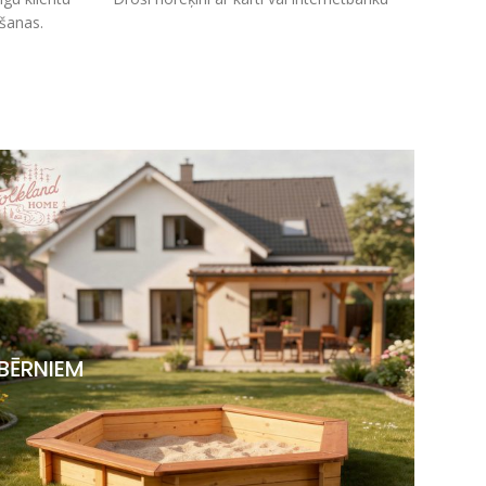
kšanas.
BĒRNIEM