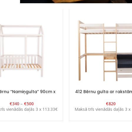
ērnu “Namiņgulta” 90cm x
412 Bērnu gulta ar rakst
80cm x H 175cm Balta
un papildus gultu “SMART”
190cm FLK GS04
€
340
–
€
500
€
820
rīs vienādās daļās 3 x 113.33€
Maksā trīs vienādās daļās 3 x