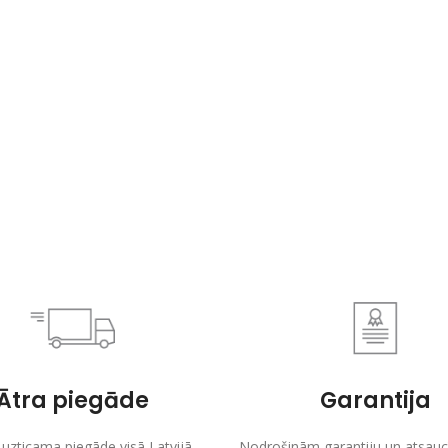
Ātra piegāde
Garantija
 uzticama piegāde visā Latvijā.
Nodrošinām garantiju un atsaucī