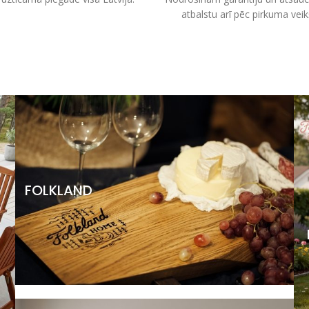
atbalstu arī pēc pirkuma vei
FOLKLAND