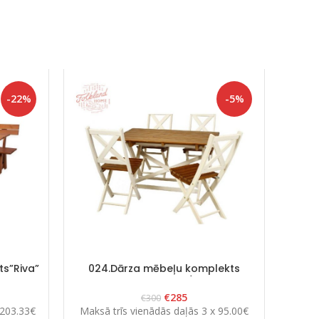
-22%
-5%
s”Riva”
024.Dārza mēbeļu komplekts
“Scandia” Balts/Brūns
€
285
€
300
 203.33€
Maksā trīs vienādās daļās 3 x 95.00€