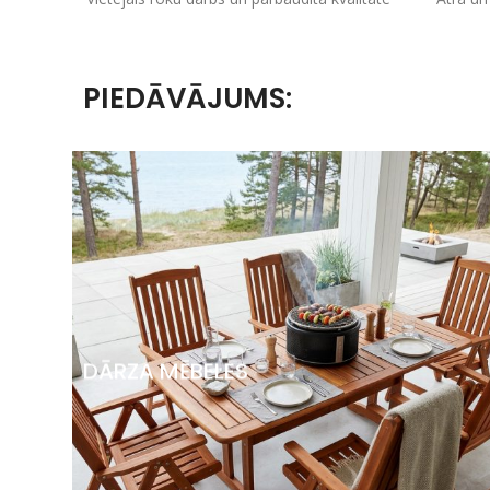
PIEDĀVĀJUMS:
DĀRZA MĒBELES