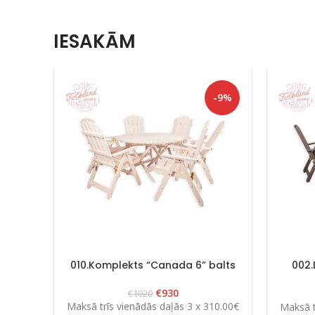
IESAKĀM
-9%
010.Komplekts “Canada 6” balts
002.
€
930
€
1020
Maksā trīs vienādās daļās 3 x 310.00€
Maksā t