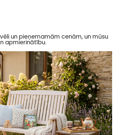
u izvēli un pieņemamām cenām, un mūsu
un apmierinātību.