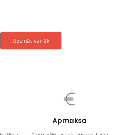
kā arī neparasts dizains – tā varam raksturot mūsu veikalā
pieejamo produktu kolekciju.
Uzzināt vairāk
Apmaksa
gu klientu
Droši norēķini ar karti vai internetbanku