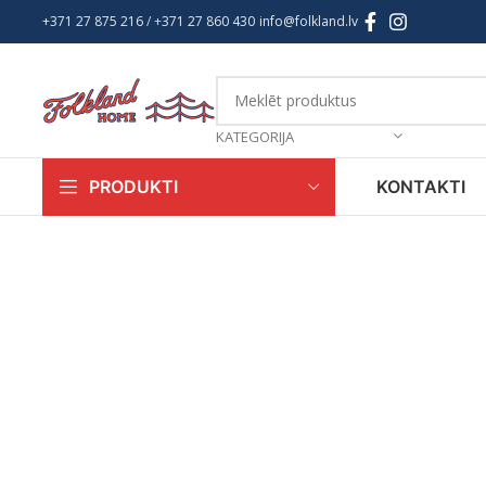
+371 27 875 216
/ +
371 27 860 430
info@folkland.lv
KATEGORIJA
KONTAKTI
PRODUKTI