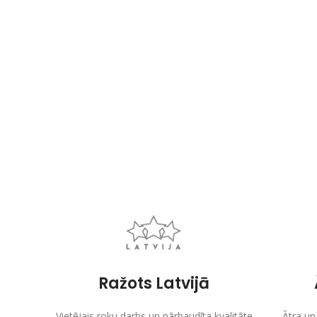
Ražots Latvijā
Vietējais roku darbs un pārbaudīta kvalitāte
Ātra un