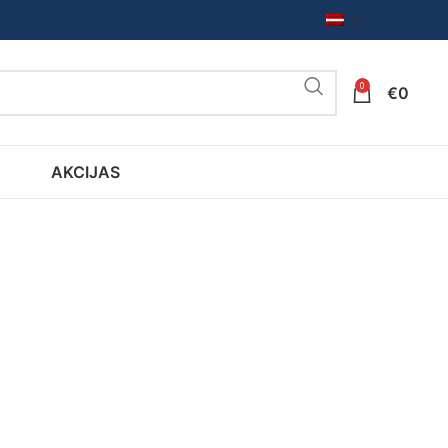
LV
0
€
0
AKCIJAS
Funkcionalitāte,
vienkāršība un
elegance,