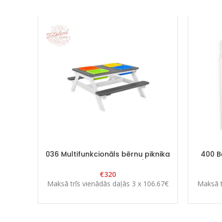
036 Multifunkcionāls bērnu piknika
400 B
galds ar 4vannītēm balts/grafīts
1
€
320
Maksā trīs vienādās daļās 3 x 106.67€
Maksā t