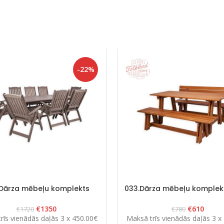
-22%
Dārza mēbeļu komplekts
033.Dārza mēbeļu komplekt
“Bavaria 8” Grafīts
Brūns
€
1350
€
610
€
1720
€
780
rīs vienādās daļās 3 x 450.00€
Maksā trīs vienādās daļās 3 x