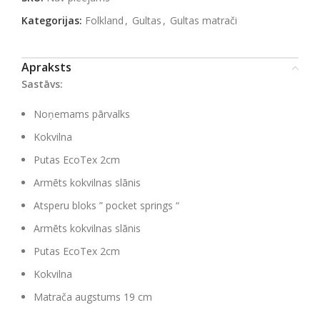
Kategorijas:
Folkland
,
Gultas
,
Gultas matrači
Apraksts
Sastāvs:
Noņemams pārvalks
Kokvilna
Putas EcoTex 2cm
Armēts kokvilnas slānis
Atsperu bloks ” pocket springs “
Armēts kokvilnas slānis
Putas EcoTex 2cm
Kokvilna
Matrača augstums 19 cm