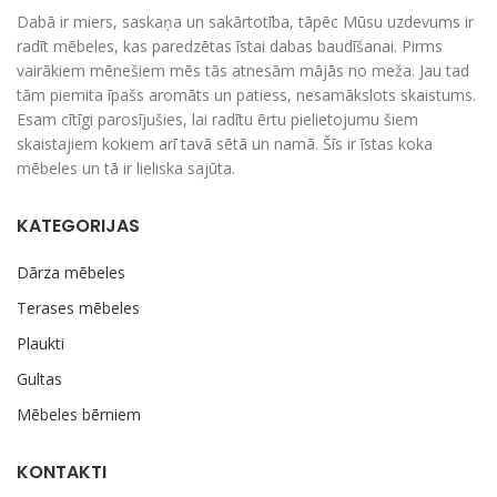
Dabā ir miers, saskaņa un sakārtotība, tāpēc Mūsu uzdevums ir
radīt mēbeles, kas paredzētas īstai dabas baudīšanai. Pirms
vairākiem mēnešiem mēs tās atnesām mājās no meža. Jau tad
tām piemita īpašs aromāts un patiess, nesamākslots skaistums.
Esam cītīgi parosījušies, lai radītu ērtu pielietojumu šiem
skaistajiem kokiem arī tavā sētā un namā. Šīs ir īstas koka
mēbeles un tā ir lieliska sajūta.
KATEGORIJAS
Dārza mēbeles
Terases mēbeles
Plaukti
Gultas
Mēbeles bērniem
KONTAKTI