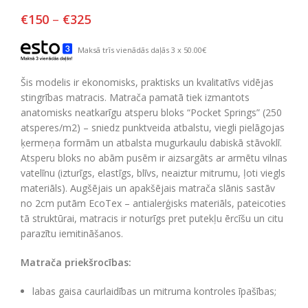
€
150
–
€
325
Maksā trīs vienādās daļās 3 x 50.00€
Šis modelis ir ekonomisks, praktisks un kvalitatīvs vidējas
stingrības matracis. Matrača pamatā tiek izmantots
anatomisks neatkarīgu atsperu bloks “Pocket Springs” (250
atsperes/m2) – sniedz punktveida atbalstu, viegli pielāgojas
ķermeņa formām un atbalsta mugurkaulu dabiskā stāvoklī.
Atsperu bloks no abām pusēm ir aizsargāts ar armētu vilnas
vatelīnu (izturīgs, elastīgs, blīvs, neaiztur mitrumu, ļoti viegls
materiāls). Augšējais un apakšējais matrača slānis sastāv
no 2cm putām EcoTex – antialerģisks materiāls, pateicoties
tā struktūrai, matracis ir noturīgs pret putekļu ērcīšu un citu
parazītu iemitināšanos.
Matrača priekšrocības:
labas gaisa caurlaidības un mitruma kontroles īpašības;