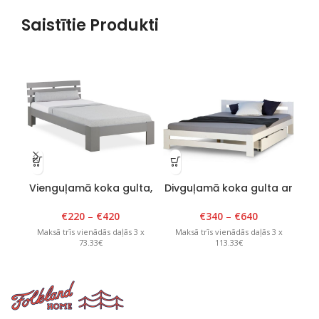
Saistītie Produkti
Vienguļamā koka gulta,
Divguļamā koka gulta ar
Tango Plus, 80-120cm x
atzveltni, Classic,140-
200cm, pelēka
200x200cm, balta
€
220
–
€
420
€
340
–
€
640
M
Maksā trīs vienādās daļās 3 x
Maksā trīs vienādās daļās 3 x
73.33€
113.33€