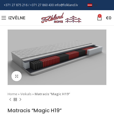
+371 27 875 216
/ +
371 27 860 430
info@folkland.lv
LV
0
IZVĒLNE
€
0
Nospiediet, lai palielinātu
Home
»
Veikals
»
Matracis “Magic H19”
Matracis “Magic H19”