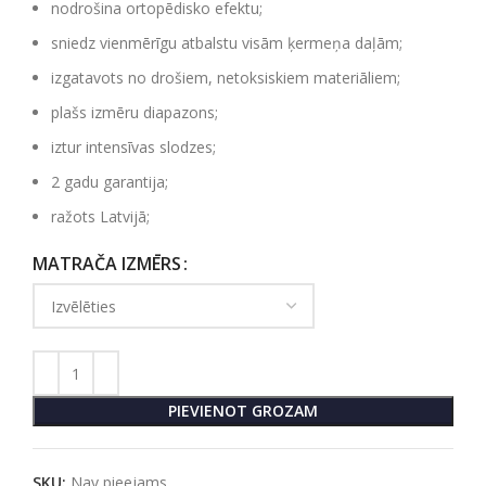
nodrošina ortopēdisko efektu;
sniedz vienmērīgu atbalstu visām ķermeņa daļām;
izgatavots no drošiem, netoksiskiem materiāliem;
plašs izmēru diapazons;
iztur intensīvas slodzes;
2 gadu garantija;
ražots Latvijā;
MATRAČA IZMĒRS
PIEVIENOT GROZAM
SKU:
Nav pieejams