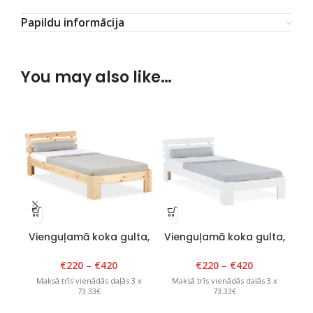
Papildu informācija
You may also like…
Vienguļamā koka gulta,
Vienguļamā koka gulta,
D
Tango Plus, 80-120cm x
Tango Plus, 80-120cm x
Ta
200cm, lakota
200cm, balta
€
220
–
€
420
€
220
–
€
420
Maksā trīs vienādās daļās 3 x
Maksā trīs vienādās daļās 3 x
M
73.33€
73.33€