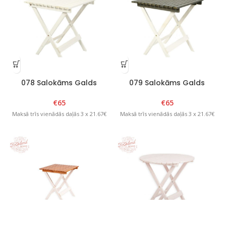
078 Salokāms Galds
079 Salokāms Galds
“Picnic” Balts
“Picnic” Balts/Grafīts
€
65
€
65
Maksā trīs vienādās daļās 3 x 21.67€
Maksā trīs vienādās daļās 3 x 21.67€