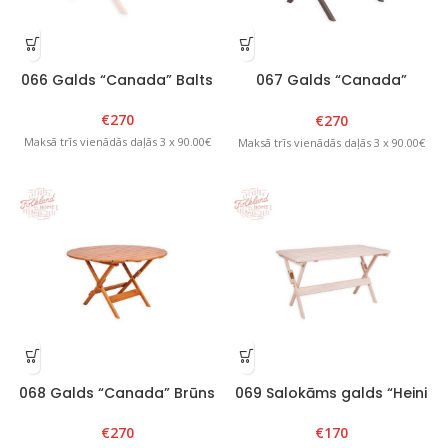
066 Galds “Canada” Balts
067 Galds “Canada”
Grafīts
€
270
€
270
Maksā trīs vienādās daļās 3 x 90.00€
Maksā trīs vienādās daļās 3 x 90.00€
068 Galds “Canada” Brūns
069 Salokāms galds “Heini
4” Balts
€
270
€
170