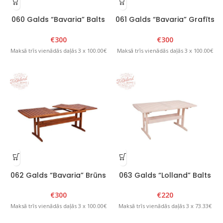
060 Galds “Bavaria” Balts
061 Galds “Bavaria” Grafīts
ar papildus sekciju
ar papildus sekciju
€
300
€
300
Maksā trīs vienādās daļās 3 x 100.00€
Maksā trīs vienādās daļās 3 x 100.00€
062 Galds “Bavaria” Brūns
063 Galds “Lolland” Balts
ar papildus sekciju
€
220
€
300
Maksā trīs vienādās daļās 3 x 73.33€
Maksā trīs vienādās daļās 3 x 100.00€