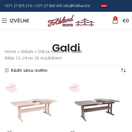
+371 27 875 216
/ +
371 27 860 430
info@folkland.lv
LV
0
IZVĒLNE
€
0
Galdi
Home
»
Veikals
»
Dārza mēbeles
»
Galdi
Rāda 13–24 no 30 rezultātiem
Rādīt sānu izvēlni