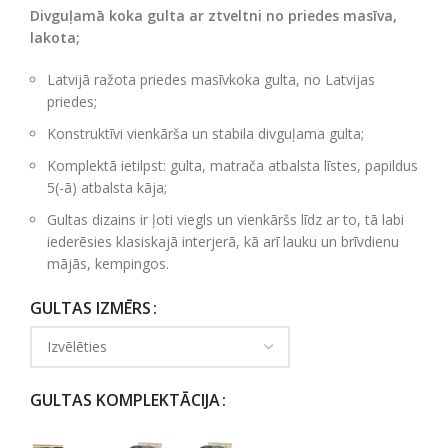
Divguļamā koka gulta ar ztveltni no priedes masīva,
lakota;
Latvijā ražota priedes masīvkoka gulta, no Latvijas
priedes;
Konstruktīvi vienkārša un stabila divguļama gulta;
Komplektā ietilpst: gulta, matrača atbalsta līstes, papildus
5(-ā) atbalsta kāja;
Gultas dizains ir ļoti viegls un vienkāršs līdz ar to, tā labi
iederēsies klasiskajā interjerā, kā arī lauku un brīvdienu
mājās, kempingos.
GULTAS IZMĒRS
GULTAS KOMPLEKTĀCIJA