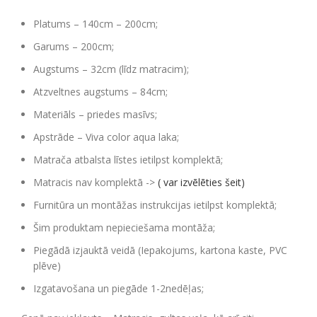
Platums – 140cm – 200cm;
Garums – 200cm;
Augstums – 32cm (līdz matracim);
Atzveltnes augstums – 84cm;
Materiāls – priedes masīvs;
Apstrāde – Viva color aqua laka;
Matrača atbalsta līstes ietilpst komplektā;
Matracis nav komplektā ->
( var izvēlēties šeit)
Furnitūra un montāžas instrukcijas ietilpst komplektā;
Šim produktam nepieciešama montāža;
Piegādā izjauktā veidā (Iepakojums, kartona kaste, PVC
plēve)
Izgatavošana un piegāde 1-2nedēļas;