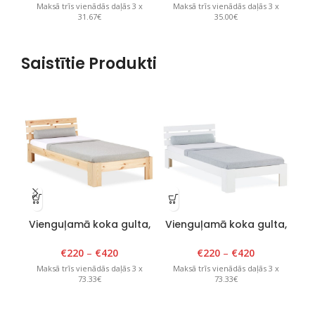
Maksā trīs vienādās daļās 3 x
Maksā trīs vienādās daļās 3 x
M
31.67€
35.00€
Saistītie Produkti
Vienguļamā koka gulta,
Vienguļamā koka gulta,
Vi
Tango Plus, 80-120cm x
Tango Plus, 80-120cm x
Ta
200cm, lakota
200cm, balta
€
220
–
€
420
€
220
–
€
420
Maksā trīs vienādās daļās 3 x
Maksā trīs vienādās daļās 3 x
M
73.33€
73.33€