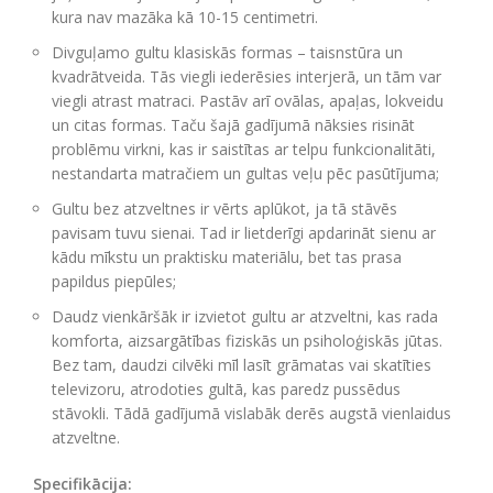
kura nav mazāka kā 10-15 centimetri.
Divguļamo gultu klasiskās formas – taisnstūra un
kvadrātveida. Tās viegli iederēsies interjerā, un tām var
viegli atrast matraci. Pastāv arī ovālas, apaļas, lokveidu
un citas formas. Taču šajā gadījumā nāksies risināt
problēmu virkni, kas ir saistītas ar telpu funkcionalitāti,
nestandarta matračiem un gultas veļu pēc pasūtījuma;
Gultu bez atzveltnes ir vērts aplūkot, ja tā stāvēs
pavisam tuvu sienai. Tad ir lietderīgi apdarināt sienu ar
kādu mīkstu un praktisku materiālu, bet tas prasa
papildus piepūles;
Daudz vienkāršāk ir izvietot gultu ar atzveltni, kas rada
komforta, aizsargātības fiziskās un psiholoģiskās jūtas.
Bez tam, daudzi cilvēki mīl lasīt grāmatas vai skatīties
televizoru, atrodoties gultā, kas paredz pussēdus
stāvokli. Tādā gadījumā vislabāk derēs augstā vienlaidus
atzveltne.
Specifikācija: