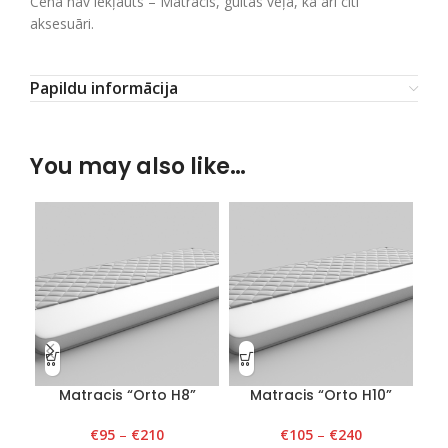
Cenā nav iekļauts – Matracis, gultas veļa, kā arī citi
aksesuāri.
Papildu informācija
You may also like…
Matracis “Orto H8”
Matracis “Orto H10”
€
95
–
€
210
€
105
–
€
240