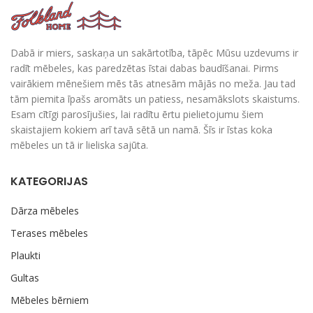
Dabā ir miers, saskaņa un sakārtotība, tāpēc Mūsu uzdevums ir
radīt mēbeles, kas paredzētas īstai dabas baudīšanai. Pirms
vairākiem mēnešiem mēs tās atnesām mājās no meža. Jau tad
tām piemita īpašs aromāts un patiess, nesamākslots skaistums.
Esam cītīgi parosījušies, lai radītu ērtu pielietojumu šiem
skaistajiem kokiem arī tavā sētā un namā. Šīs ir īstas koka
mēbeles un tā ir lieliska sajūta.
KATEGORIJAS
Dārza mēbeles
Terases mēbeles
Plaukti
Gultas
Mēbeles bērniem