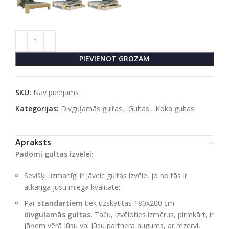
PIEVIENOT GROZAM
SKU:
Nav pieejams
Kategorijas:
Divguļamās gultas
,
Gultas
,
Koka gultas
Apraksts
Padomi gultas izvēlei:
Sevišķi uzmanīgi ir jāveic gultas izvēle, jo no tās ir
atkarīga jūsu miega kvalitāte;
Par
standartiem
tiek uzskatītas 180х200 cm
divguļamās gultas.
Taču, izvēloties izmērus, pirmkārt, ir
jāņem vērā jūsu vai jūsu partnera augums, ar rezervi,