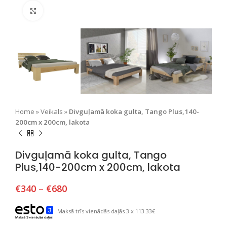
Nospiediet, lai palielinātu
Home
»
Veikals
»
Divguļamā koka gulta, Tango Plus,140-
200cm x 200cm, lakota
Divguļamā koka gulta, Tango
Plus,140-200cm x 200cm, lakota
€
340
–
€
680
Maksā trīs vienādās daļās 3 x 113.33€