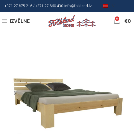
+371 27 875 216
/ +
371 27 860 430
info@folkland.lv
LV
0
IZVĒLNE
€
0