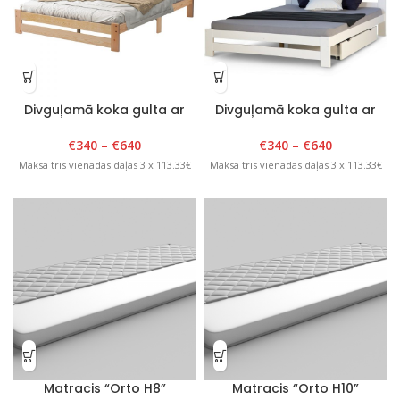
Divguļamā koka gulta ar
Divguļamā koka gulta ar
atzveltni, Classic,140-
atzveltni, Classic,140-
200x200cm, lakota
200x200cm, balta
€
340
–
€
640
€
340
–
€
640
Maksā trīs vienādās daļās 3 x 113.33€
Maksā trīs vienādās daļās 3 x 113.33€
Matracis “Orto H8”
Matracis “Orto H10”