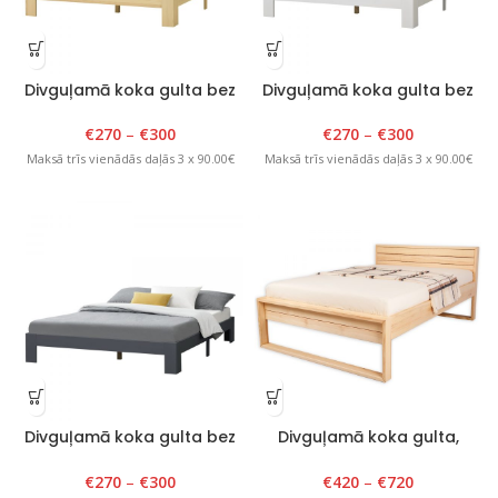
Divguļamā koka gulta bez
Divguļamā koka gulta bez
atzveltnes, 140-200x200cm,
atzveltnes balta
lakota
€
270
–
€
300
€
270
–
€
300
Maksā trīs vienādās daļās 3 x 90.00€
Maksā trīs vienādās daļās 3 x 90.00€
Divguļamā koka gulta bez
Divguļamā koka gulta,
atzveltnes tumši pelēka
Verona Plus, 140-
200x200cm, lakota
€
270
–
€
300
€
420
–
€
720