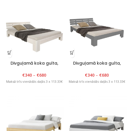
Divguļamā koka gulta,
Divguļamā koka gulta,
Tango Plus, 140-200cm x
Tango Plus, 140-200cm x
200cm, balta
200cm, pelēka
€
340
–
€
680
€
340
–
€
680
Maksā trīs vienādās daļās 3 x 113.33€
Maksā trīs vienādās daļās 3 x 113.33€