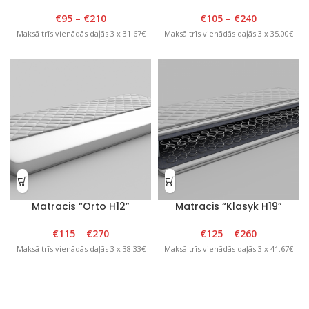
€
95
–
€
210
€
105
–
€
240
Maksā trīs vienādās daļās 3 x 31.67€
Maksā trīs vienādās daļās 3 x 35.00€
Matracis “Orto H12”
Matracis “Klasyk H19”
€
115
–
€
270
€
125
–
€
260
Maksā trīs vienādās daļās 3 x 38.33€
Maksā trīs vienādās daļās 3 x 41.67€