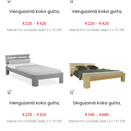
Vienguļamā koka gulta,
Vienguļamā koka gulta,
Tango Plus, 80-120cm x
Tango Plus, 80-120cm x
200cm, lakota
200cm, balta
€
220
–
€
420
€
220
–
€
420
Maksā trīs vienādās daļās 3 x 73.33€
Maksā trīs vienādās daļās 3 x 73.33€
Vienguļamā koka gulta,
Divguļamā koka gulta,
Tango Plus, 80-120cm x
Tango Plus,140-200cm x
200cm, pelēka
200cm, lakota
€
220
–
€
420
€
340
–
€
680
Maksā trīs vienādās daļās 3 x 73.33€
Maksā trīs vienādās daļās 3 x 113.33€