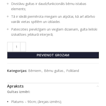
Divstāvu gultas ir daudzfunkcionāls bērnu istabas
elements;
Tā ir ideāli piemērota miegam un atpūtai, kā arī atbrīvo
vairāk vietas spēlēm un izklaidei.
Pateicoties pievilcīgam un vieglam dizainam, gulta lieliski
izskatīsies jebkurā interjerā;
PIEVIENOT GROZAM
Kategorijas:
Bērniem
,
Bērnu gultas
,
Folkland
Apraksts
Gultas izmēri:
Platums – 90cm; (ārejais izmērs);