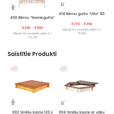
414 Bērnu gulta “Ulla” 80
400 Bērnu “Namiņgulta”
40
cm x 150 cm, balta
90cm x 180cm x H 175cm
90
€
210
–
€
350
Balta
€
340
–
€
500
Maksā trīs vienādās daļās 3 x
70.00€
Maksā trīs vienādās daļās 3 x
M
113.33€
Saistītie Produkti
002 Smilšu kaste 120 x
004 Smilšu kaste ar vāku
0