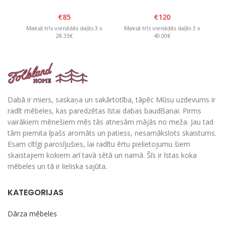
120 x H20cm ar
130 x 130 x H20cm,
noņemamu vāku
sešstūra, Balts/Grafīts
€
85
€
120
Brūns/Dzeltens
Maksā trīs vienādās daļās 3 x
Maksā trīs vienādās daļās 3 x
M
28.33€
40.00€
Dabā ir miers, saskaņa un sakārtotība, tāpēc Mūsu uzdevums ir
radīt mēbeles, kas paredzētas īstai dabas baudīšanai. Pirms
vairākiem mēnešiem mēs tās atnesām mājās no meža. Jau tad
tām piemita īpašs aromāts un patiess, nesamākslots skaistums.
Esam cītīgi parosījušies, lai radītu ērtu pielietojumu šiem
skaistajiem kokiem arī tavā sētā un namā. Šīs ir īstas koka
mēbeles un tā ir lieliska sajūta.
KATEGORIJAS
Dārza mēbeles