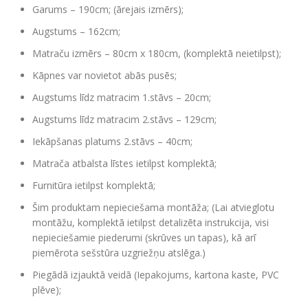
Garums – 190cm; (ārejais izmērs);
Augstums – 162cm;
Matraču izmērs – 80cm x 180cm, (komplektā neietilpst);
Kāpnes var novietot abās pusēs;
Augstums līdz matracim 1.stāvs – 20cm;
Augstums līdz matracim 2.stāvs – 129cm;
Iekāpšanas platums 2.stāvs – 40cm;
Matrača atbalsta līstes ietilpst komplektā;
Furnitūra ietilpst komplektā;
Šim produktam nepieciešama montāža; (Lai atvieglotu
montāžu, komplektā ietilpst detalizēta instrukcija, visi
nepieciešamie piederumi (skrūves un tapas), kā arī
piemērota sešstūra uzgriežņu atslēga.)
Piegādā izjauktā veidā (Iepakojums, kartona kaste, PVC
plēve);