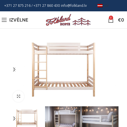
+371 27 875 216
/ +
371 27 860 430
info@folkland.lv
LV
0
IZVĒLNE
€
0
Nospiediet, lai palielinātu