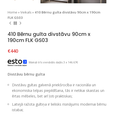
Home
»
Veikals
»
410 Bērnu gulta divstāvu 90cm x 190cm
FLK GS03
410 Bērnu gulta divstāvu 90cm x
190cm FLK GS03
€
440
Maksā trīs vienādās daļās 3 x 146.67€
Divstāvu bērnu gulta
Divstāvu gultas galvenā priekšrocība ir racionāla un
ekonomiska telpas piepildīšana, tās ir netikai skaistas un
ērtas mēbeles, bet arī ļoti praktiskas;
Latvijā ražota gultiņa ir lielisks risinājums modernai bērnu
istabai;