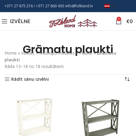
+371 27 875 216
/ +
371 27 860 430
info@folkland.lv
LV
0
IZVĒLNE
€
0
Grāmatu plaukti
Home
»
Veikals
»
Iekštelpu mēbeles
»
Plaukti
»
Grāmatu
plaukti
Rāda 13–18 no 18 rezultātiem
Rādīt sānu izvēlni