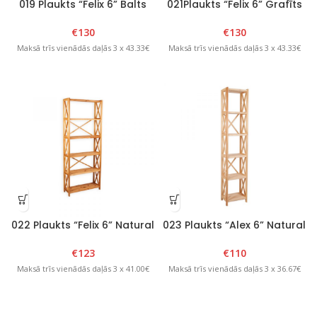
019 Plaukts “Felix 6” Balts
021Plaukts “Felix 6” Grafīts
€
130
€
130
Maksā trīs vienādās daļās 3 x 43.33€
Maksā trīs vienādās daļās 3 x 43.33€
022 Plaukts “Felix 6” Natural
023 Plaukts “Alex 6” Natural
€
123
€
110
Maksā trīs vienādās daļās 3 x 41.00€
Maksā trīs vienādās daļās 3 x 36.67€
Kāds teiciens vēstī, ka grāmatu plaukta saturs daudz ko