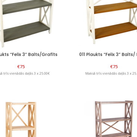
ukts “Felix 3” Balts/Grafīts
011 Plaukts “Felix 3” Balts/
€
75
€
75
ā trīs vienādās daļās 3 x 25.00€
Maksā trīs vienādās daļās 3 x 25