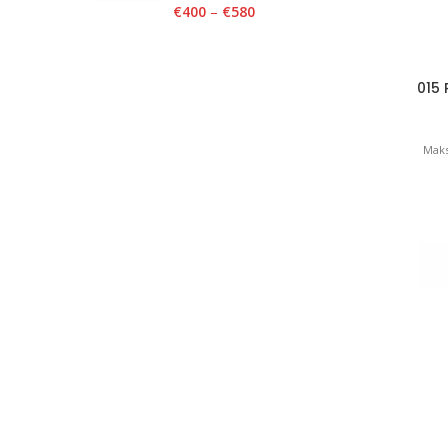
€
400
–
€
580
015 
Maks