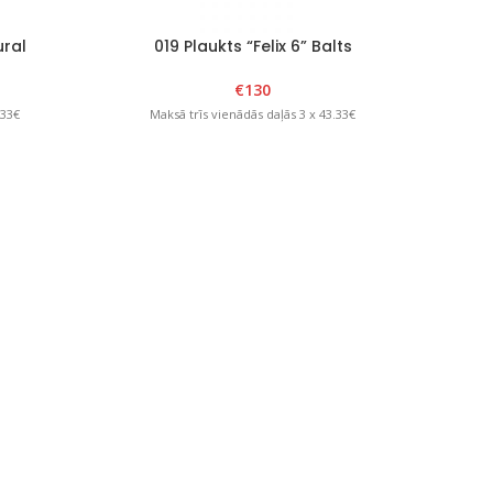
ural
019 Plaukts “Felix 6” Balts
€
130
.33€
Maksā trīs vienādās daļās 3 x 43.33€
ural
023 Plaukts “Alex 6” Natural