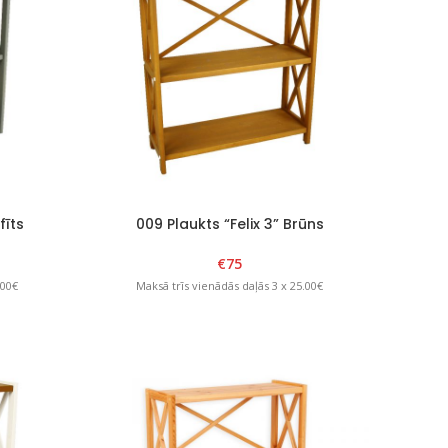
fīts
009 Plaukts “Felix 3” Brūns
€
75
.00€
Maksā trīs vienādās daļās 3 x 25.00€