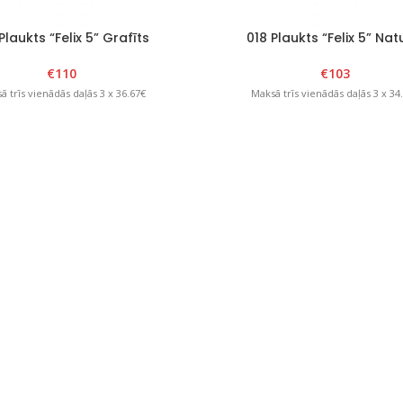
Plaukts “Felix 5” Grafīts
018 Plaukts “Felix 5” Nat
€
110
€
103
ā trīs vienādās daļās 3 x 36.67€
Maksā trīs vienādās daļās 3 x 34
Plaukts “Felix 6” Grafīts
022 Plaukts “Felix 6” Nat