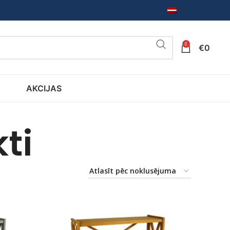
LV
0
€
0
AKCIJAS
ti