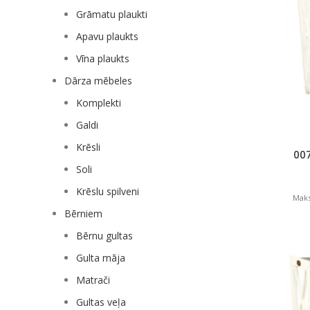
Grāmatu plaukti
Apavu plaukts
Vīna plaukts
Dārza mēbeles
Komplekti
Galdi
Krēsli
007
Soli
Krēslu spilveni
Maks
Bērniem
Bērnu gultas
Gulta māja
Matrači
Gultas veļa