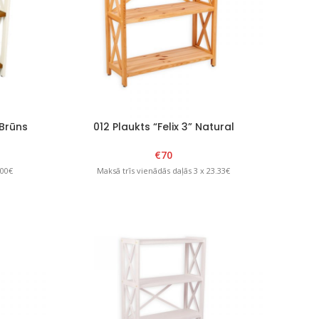
 Brūns
012 Plaukts “Felix 3” Natural
€
70
.00€
Maksā trīs vienādās daļās 3 x 23.33€