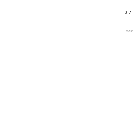
017 
Maks
021