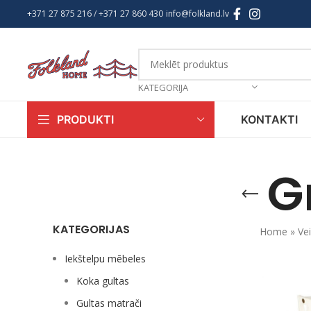
+371 27 875 216
/ +
371 27 860 430
info@folkland.lv
KATEGORIJA
KONTAKTI
PRODUKTI
G
KATEGORIJAS
Home
»
Vei
Iekštelpu mēbeles
Koka gultas
Gultas matrači