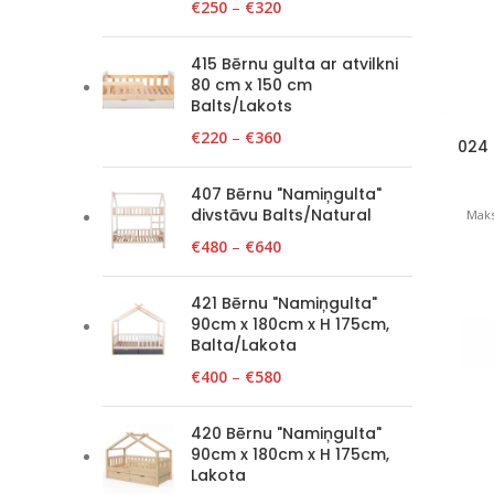
€
250
–
€
320
415 Bērnu gulta ar atvilkni
80 cm x 150 cm
Balts/Lakots
€
220
–
€
360
024 
407 Bērnu "Namiņgulta"
divstāvu Balts/Natural
Maks
€
480
–
€
640
421 Bērnu "Namiņgulta"
90cm x 180cm x H 175cm,
Balta/Lakota
€
400
–
€
580
420 Bērnu "Namiņgulta"
90cm x 180cm x H 175cm,
Lakota