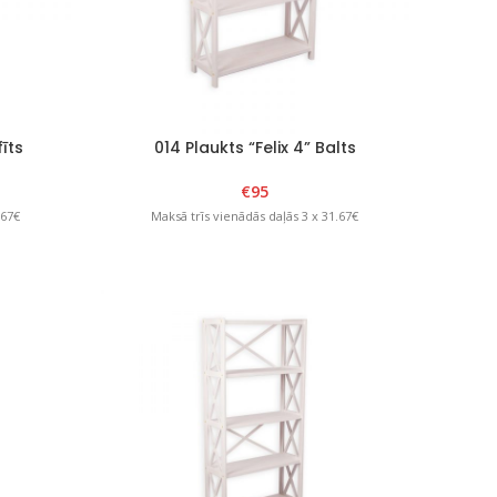
fīts
014 Plaukts “Felix 4” Balts
€
95
.67€
Maksā trīs vienādās daļās 3 x 31.67€