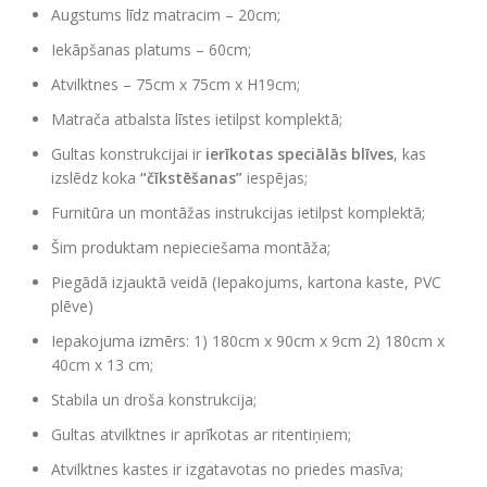
Augstums līdz matracim – 20cm;
Iekāpšanas platums – 60cm;
Atvilktnes – 75cm x 75cm x H19cm;
Matrača atbalsta līstes ietilpst komplektā;
Gultas konstrukcijai ir
ierīkotas speciālās blīves
, kas
izslēdz koka
“čīkstēšanas”
iespējas;
Furnitūra un montāžas instrukcijas ietilpst komplektā;
Šim produktam nepieciešama montāža;
Piegādā izjauktā veidā (Iepakojums, kartona kaste, PVC
plēve)
Iepakojuma izmērs: 1) 180cm x 90cm x 9cm 2) 180cm x
40cm x 13 cm;
Stabila un droša konstrukcija;
Gultas atvilktnes ir aprīkotas ar ritentiņiem;
Atvilktnes kastes ir izgatavotas no priedes masīva;