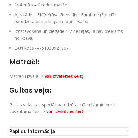
Materiāls – Priedes masīvs;
Apstrāde – EKO Krāsa Green line Furniture (Speciāli
paredzēta bērnu līnijām)Toņi – Balts;
Izgatavošana un piegāde 1-2 nedēļas, ja nav pieejams
noliktavā;
EAN kods -4751030921907.
Matrači:
Matraču izvēlē ->
var izvēlēties šeit
;
Gultas veļa:
Gultas veļa, kas speciāli paredzēta mūsu Namiņiem ir
apskatāma šeit ->
var izvēlēties šeit
Papildu informācija