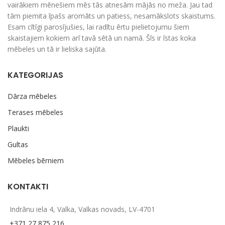
vairākiem mēnešiem mēs tās atnesām mājās no meža. Jau tad
tām piemita īpašs aromāts un patiess, nesamākslots skaistums.
Esam cītīgi parosījušies, lai radītu ērtu pielietojumu šiem
skaistajiem kokiem arī tavā sētā un namā. Šīs ir īstas koka
mēbeles un tā ir lieliska sajūta.
KATEGORIJAS
Dārza mēbeles
Terases mēbeles
Plaukti
Gultas
Mēbeles bērniem
KONTAKTI
Indrānu iela 4, Valka, Valkas novads, LV-4701
+371 27 875 216