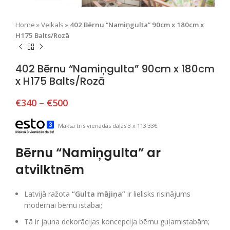
Home
»
Veikals
»
402 Bērnu “Namiņgulta” 90cm x 180cm x
H175 Balts/Rozā
402 Bērnu “Namiņgulta” 90cm x 180cm
x H175 Balts/Rozā
€
340
–
€
500
Maksā trīs vienādās daļās 3 x 113.33€
Bērnu “Namiņgulta” ar
atvilktnēm
Latvijā ražota
“Gulta mājiņa”
ir lielisks risinājums
modernai bērnu istabai;
Tā ir jauna dekorācijas koncepcija bērnu guļamistabām;