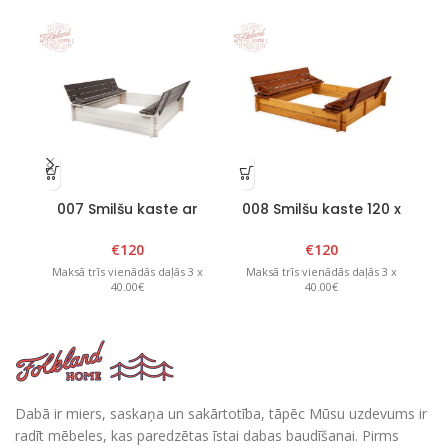
007 Smilšu kaste ar
008 Smilšu kaste 120 x
0
salokāmu vāku 120 x 120
120 x H20cm ar
x H20cm, Balts/Grafīts
salokāmu vāku
sa
€
120
€
120
Brūns/Dzeltens
Maksā trīs vienādās daļās 3 x
Maksā trīs vienādās daļās 3 x
M
40.00€
40.00€
Dabā ir miers, saskaņa un sakārtotība, tāpēc Mūsu uzdevums ir
radīt mēbeles, kas paredzētas īstai dabas baudīšanai. Pirms