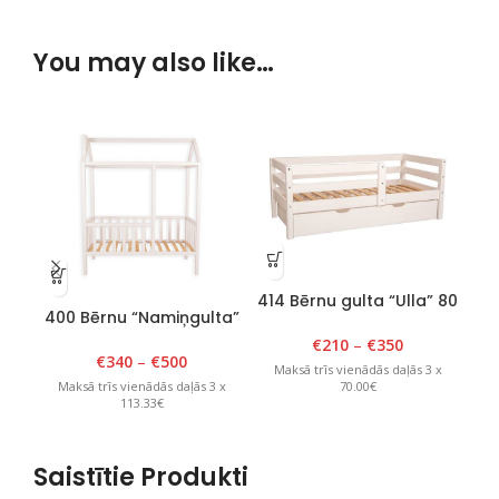
You may also like…
414 Bērnu gulta “Ulla” 80
400 Bērnu “Namiņgulta”
40
cm x 150 cm, balta
90cm x 180cm x H 175cm
90
€
210
–
€
350
Balta
€
340
–
€
500
Maksā trīs vienādās daļās 3 x
70.00€
Maksā trīs vienādās daļās 3 x
M
113.33€
Saistītie Produkti