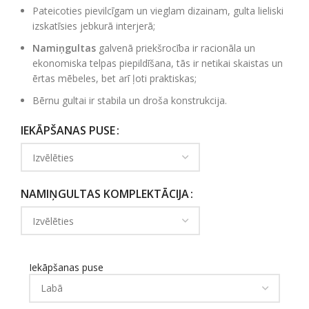
Pateicoties pievilcīgam un vieglam dizainam, gulta lieliski
izskatīsies jebkurā interjerā;
Namiņgultas
galvenā priekšrocība ir racionāla un
ekonomiska telpas piepildīšana, tās ir netikai skaistas un
ērtas mēbeles, bet arī ļoti praktiskas;
Bērnu gultai ir stabila un droša konstrukcija.
IEKĀPŠANAS PUSE
NAMIŅGULTAS KOMPLEKTĀCIJA
Iekāpšanas puse