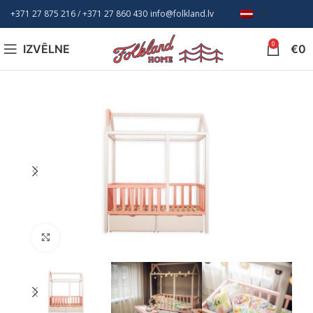
+371 27 875 216
/ +
371 27 860 430
info@folkland.lv
LV
0
IZVĒLNE
€
0
Nospiediet, lai palielinātu