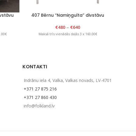
vstāvu
407 Bērnu “Namiņgulta” divstāvu
Balts/Natural
€
480
–
€
640
0.00€
Maksā trīs vienādās daļās 3 x 160.00€
KONTAKTI
Indrānu iela 4, Valka, Valkas novads, LV-4701
+371 27 875 216
+371 27 860 430
info@folkland.lv