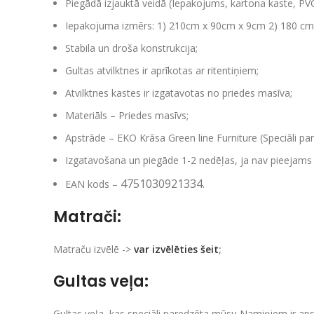
Piegādā izjauktā veidā (Iepakojums, kartona kaste, PV
Iepakojuma izmērs: 1) 210cm x 90cm x 9cm 2) 180 cm
Stabila un droša konstrukcija;
Gultas atvilktnes ir aprīkotas ar ritentiņiem;
Atvilktnes kastes ir izgatavotas no priedes masīva;
Materiāls – Priedes masīvs;
Apstrāde – EKO Krāsa Green line Furniture (Speciāli par
Izgatavošana un piegāde 1-2 nedēļas, ja nav pieejams 
4751030921334.
EAN kods –
Matrači:
Matraču izvēlē ->
var izvēlēties šeit
;
Gultas veļa:
Gultas veļa, kas speciāli paredzēta mūsu Namiņiem ir ap