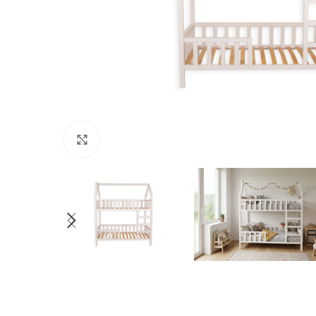
Nospiediet, lai palielinātu