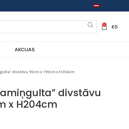
LV
0
€
0
AKCIJAS
gulta” divstāvu 90cm x 190cm x H204cm
amiņgulta” divstāvu
m x H204cm