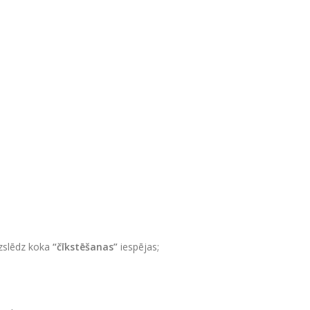
izslēdz koka
“čīkstēšanas”
iespējas;