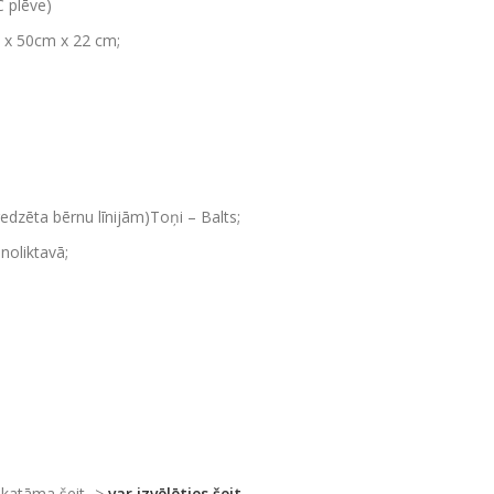
C plēve)
 x 50cm x 22 cm;
edzēta bērnu līnijām)Toņi – Balts;
noliktavā;
skatāma šeit ->
var izvēlēties šeit