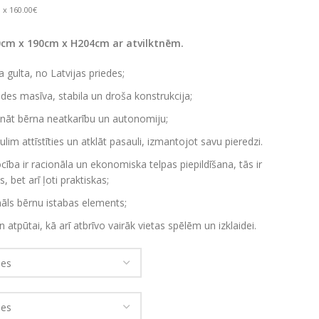
 x 160.00€
0cm x 190cm x H204cm ar atvilktnēm.
 gulta, no Latvijas priedes;
edes masīva, stabila un droša konstrukcija;
ināt bērna neatkarību un autonomiju;
im attīstīties un atklāt pasauli, izmantojot savu pieredzi.
cība ir racionāla un ekonomiska telpas piepildīšana, tās ir
, bet arī ļoti praktiskas;
nāls bērnu istabas elements;
atpūtai, kā arī atbrīvo vairāk vietas spēlēm un izklaidei.