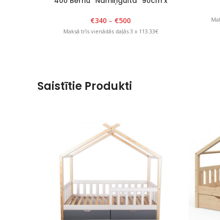
400 Bērnu “Namiņgulta” 90cm x
180cm x H 175cm Balta
€
340
–
€
500
Mak
Maksā trīs vienādās daļās 3 x 113.33€
Saistītie Produkti