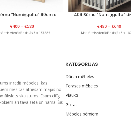
ērnu “Namiņgulta” 90cm x
406 Bērnu “Namiņgulta” di
80cm x H 175cm, Lakota
Balts/Pelēks
€
400
–
€
580
€
480
–
€
640
ā trīs vienādās daļās 3 x 133.33€
Maksā trīs vienādās daļās 3 x 16
KATEGORIJAS
Dārza mēbeles
ums ir radīt mēbeles, kas
Terases mēbeles
nešiem mēs tās atnesām mājās no
Plaukti
amākslots skaistums. Esam cītīgi
m kokiem arī tavā sētā un namā. Šīs
Gultas
Mēbeles bērniem