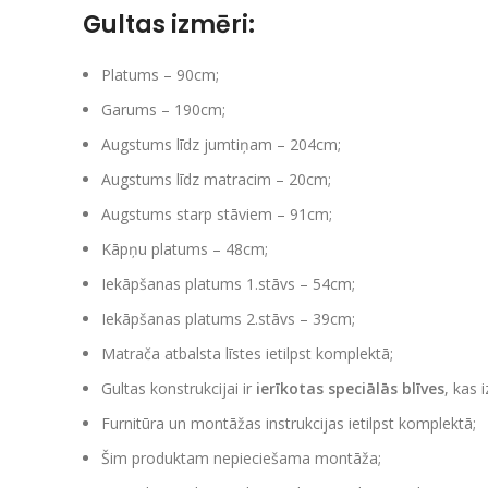
Gultas izmēri:
Platums – 90cm;
Garums – 190cm;
Augstums līdz jumtiņam – 204cm;
Augstums līdz matracim – 20cm;
Augstums starp stāviem – 91cm;
Kāpņu platums – 48cm;
Iekāpšanas platums 1.stāvs – 54cm;
Iekāpšanas platums 2.stāvs – 39cm;
Matrača atbalsta līstes ietilpst komplektā;
Gultas konstrukcijai ir
ierīkotas speciālās blīves
, kas 
Furnitūra un montāžas instrukcijas ietilpst komplektā;
Šim produktam nepieciešama montāža;