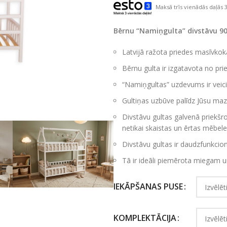
Maksā trīs vienādās daļās 3
Bērnu “Namiņgulta” divstāvu 9
Latvijā ražota priedes masīvkoka
Bērnu gulta ir izgatavota no pri
“Namiņgultas” uzdevums ir veic
Gultiņas uzbūve palīdz Jūsu mazul
Divstāvu gultas galvenā priekšro
netikai skaistas un ērtas mēbeles
Divstāvu gultas ir daudzfunkcio
Tā ir ideāli piemērota miegam un 
IEKĀPŠANAS PUSE
KOMPLEKTĀCIJA