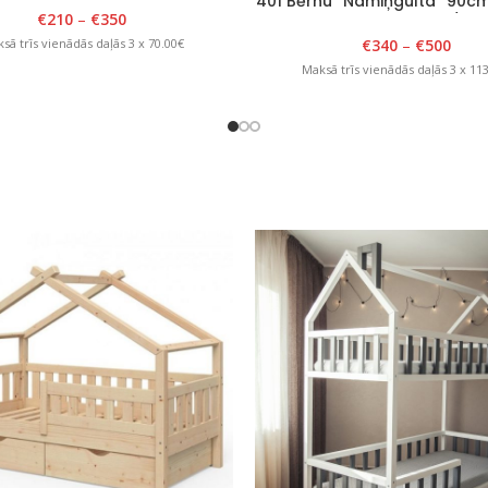
401 Bērnu “Namiņgulta” 90c
€
210
–
€
350
x H 175cm Balts/Zils
€
340
–
€
500
sā trīs vienādās daļās 3 x 70.00€
Maksā trīs vienādās daļās 3 x 11