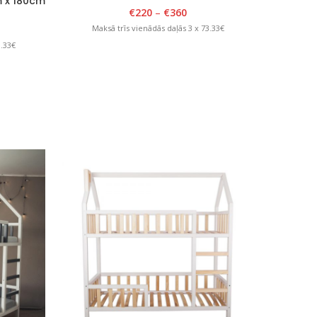
m x 180cm
402 B
€
220
–
€
360
18
Maksā trīs vienādās daļās 3 x 73.33€
3.33€
Maks