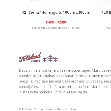
421 Bērnu “Namiņgulta” 90cm x 180cm
420 B
x H 175cm, Balta/Lakota
1
€
400
–
€
580
Maksā trīs vienādās daļās 3 x 133.33€
Maks
Dabā ir miers, saskaņa un sakārtotība, tāpēc Mūsu uzdev
paredzētas īstai dabas baudīšanai. Pirms vairākiem mē
meža. Jau tad tām piemita īpašs aromāts un patiess, nes
parosījušies, lai radītu ērtu pielietojumu šiem skaistajie
ir īstas koka mēbeles un tā ir lieliska sajūta.
© Folkland Timber. Visas tiesības paturētas.