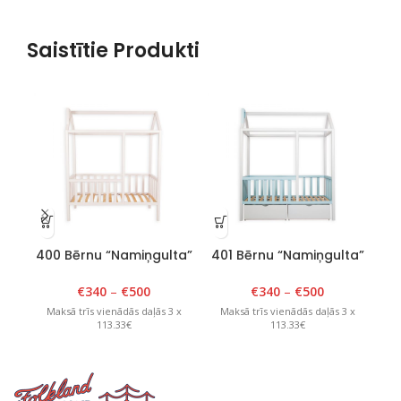
Saistītie Produkti
400 Bērnu “Namiņgulta”
401 Bērnu “Namiņgulta”
00
90cm x 180cm x H 175cm
90cm x 180cm x H 175cm
Balta
Balts/Zils
€
340
–
€
500
€
340
–
€
500
Maksā trīs vienādās daļās 3 x
Maksā trīs vienādās daļās 3 x
M
113.33€
113.33€