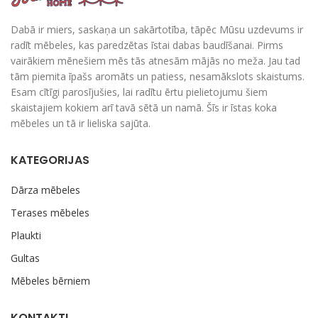
Dabā ir miers, saskaņa un sakārtotība, tāpēc Mūsu uzdevums ir
radīt mēbeles, kas paredzētas īstai dabas baudīšanai. Pirms
vairākiem mēnešiem mēs tās atnesām mājās no meža. Jau tad
tām piemita īpašs aromāts un patiess, nesamākslots skaistums.
Esam cītīgi parosījušies, lai radītu ērtu pielietojumu šiem
skaistajiem kokiem arī tavā sētā un namā. Šīs ir īstas koka
mēbeles un tā ir lieliska sajūta.
KATEGORIJAS
Dārza mēbeles
Terases mēbeles
Plaukti
Gultas
Mēbeles bērniem
KONTAKTI