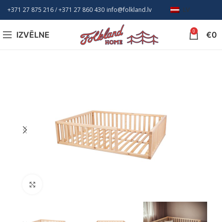
+371 27 875 216
/ +
371 27 860 430
info@folkland.lv
LV
0
IZVĒLNE
€
0
Nospiediet, lai palielinātu