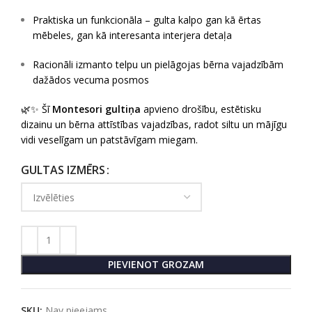
Praktiska un funkcionāla – gulta kalpo gan kā ērtas
mēbeles, gan kā interesanta interjera detaļa
Racionāli izmanto telpu un pielāgojas bērna vajadzībām
dažādos vecuma posmos
🌿✨ Šī
Montesori gultiņa
apvieno drošību, estētisku
dizainu un bērna attīstības vajadzības, radot siltu un mājīgu
vidi veselīgam un patstāvīgam miegam.
GULTAS IZMĒRS
PIEVIENOT GROZAM
SKU:
Nav pieejams