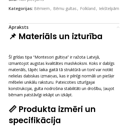
Kategorijas:
Bērniem
,
Bērnu gultas
,
Folkland
,
Iekštelpām
Apraksts
📌
Materiāls un izturība
Šī grīdas tipa “Montesori gultiņa” ir ražota Latvijā,
izmantojot augstas kvalitātes masīvkoksni. Koks ir dabīgs
materiāls, tāpēc laika gaitā tā struktūrā un tonī var notikt
nelielas dabiskas izmaiņas, kas ir pilnīgi normāli un piešķir
mēbelei unikālu raksturu. Pateicoties izturīgajai
konstrukcijai, gulta nodrošina stabilitāti un drošību, ļaujot
bērnam patstāvīgi iekāpt un izkāpt.
📏
Produkta izmēri un
specifikācija