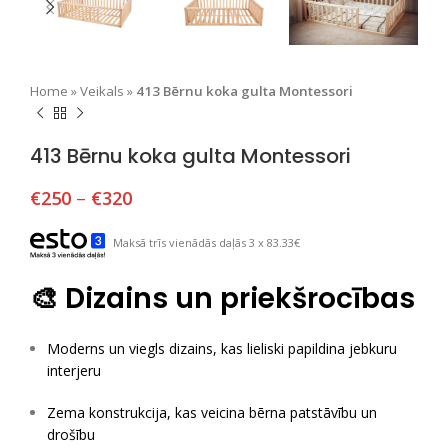
Home
»
Veikals
»
413 Bērnu koka gulta Montessori
413 Bērnu koka gulta Montessori
€
250
–
€
320
Maksā trīs vienādās daļās 3 x 83.33€
🎨
Dizains un priekšrocības
Moderns un viegls dizains, kas lieliski papildina jebkuru
interjeru
Zema konstrukcija, kas veicina bērna patstāvību un
drošību