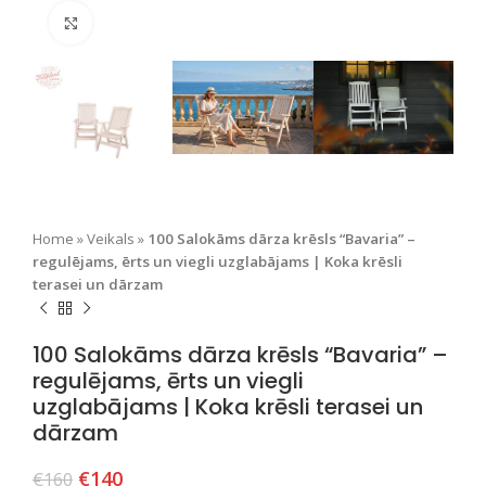
Nospiediet, lai palielinātu
Home
»
Veikals
»
100 Salokāms dārza krēsls “Bavaria” –
regulējams, ērts un viegli uzglabājams | Koka krēsli
terasei un dārzam
100 Salokāms dārza krēsls “Bavaria” –
regulējams, ērts un viegli
uzglabājams | Koka krēsli terasei un
dārzam
€
140
€
160