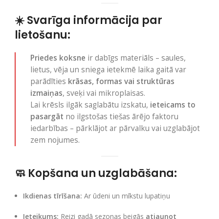
☀️
Svarīga informācija par
lietošanu:
Priedes koksne
ir dabīgs materiāls – saules,
lietus, vēja un sniega ietekmē laika gaitā var
parādīties
krāsas, formas vai struktūras
izmaiņas
, sveķi vai mikroplaisas.
Lai krēsls ilgāk saglabātu izskatu,
ieteicams to
pasargāt
no ilgstošas tiešas ārējo faktoru
iedarbības – pārklājot ar pārvalku vai uzglabājot
zem nojumes.
🧼
Kopšana un uzglabāšana:
Ikdienas tīrīšana:
Ar ūdeni un mīkstu lupatiņu
Ieteikums:
Reizi gadā sezonas beigās
atjaunot