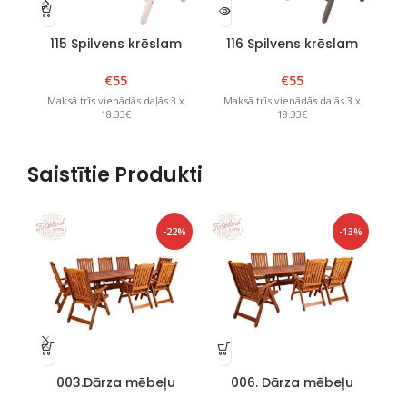
115 Spilvens krēslam
116 Spilvens krēslam
“Bavaria” Mureno
“Bavaria” Mureno
“
€
55
€
55
Maksā trīs vienādās daļās 3 x
Maksā trīs vienādās daļās 3 x
M
18.33€
18.33€
Saistītie Produkti
-22%
-13%
003.Dārza mēbeļu
006. Dārza mēbeļu
komplekts”Bavaria 8″
komplekts “Bavaria 6”