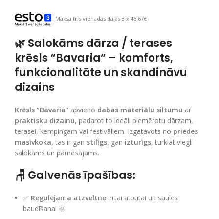
Maksā trīs vienādās daļās 3 x 46.67€
🌿
Salokāms dārza / terases
krēsls “Bavaria” – komforts,
funkcionalitāte un skandināvu
dizains
Krēsls “Bavaria”
apvieno
dabas materiālu siltumu
ar
praktisku dizainu
, padarot to ideāli piemērotu dārzam,
terasei, kempingam vai festivāliem. Izgatavots no
priedes
masīvkoka
, tas ir gan
stilīgs
, gan
izturīgs
, turklāt viegli
salokāms un pārnēsājams.
🪑
Galvenās īpašības:
✅
Regulējama atzveltne
ērtai atpūtai un saules
baudīšanai 🌞