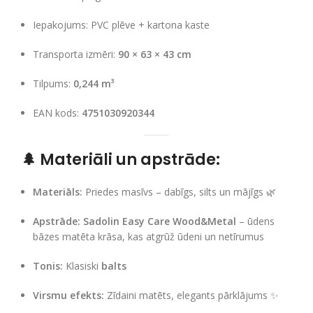
Iepakojums: PVC plēve + kartona kaste
Transporta izmēri:
90 × 63 × 43 cm
Tilpums:
0,244 m³
EAN kods:
4751030920344
🌲
Materiāli un apstrāde:
Materiāls:
Priedes masīvs – dabīgs, silts un mājīgs 🌿
Apstrāde:
Sadolin Easy Care Wood&Metal
– ūdens
bāzes matēta krāsa, kas atgrūž ūdeni un netīrumus
Tonis:
Klasiski
balts
Virsmu efekts:
Zīdaini matēts, elegants pārklājums ✨