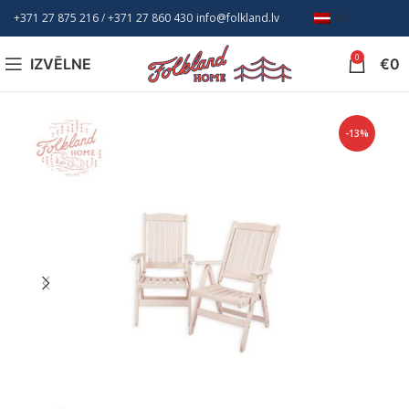
+371 27 875 216
/ +
371 27 860 430
info@folkland.lv
LV
0
IZVĒLNE
€
0
-13%