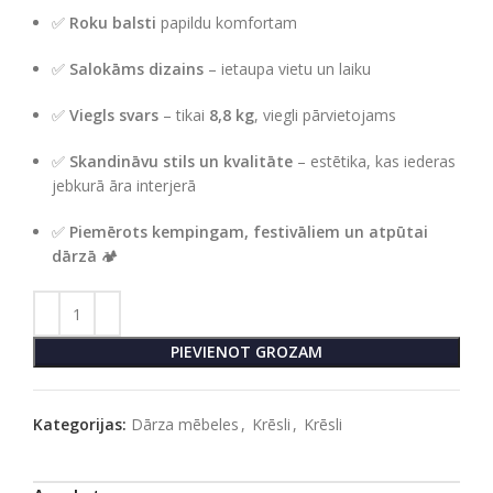
✅
Roku balsti
papildu komfortam
✅
Salokāms dizains
– ietaupa vietu un laiku
✅
Viegls svars
– tikai
8,8 kg
, viegli pārvietojams
✅
Skandināvu stils un kvalitāte
– estētika, kas iederas
jebkurā āra interjerā
✅
Piemērots kempingam, festivāliem un atpūtai
dārzā
🏕️
PIEVIENOT GROZAM
Kategorijas:
Dārza mēbeles
,
Krēsli
,
Krēsli