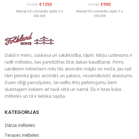
Brūns
Brūns
€
1350
€
990
€
1720
€
1140
Maksā trīs vienādās daļās 3 x
Maksā trīs vienādās daļās 3 x
M
450.00€
330.00€
Dabā ir miers, saskaņa un sakārtotība, tāpēc Mūsu uzdevums ir
radīt mēbeles, kas paredzētas īstai dabas baudīšanai. Pirms
vairākiem mēnešiem mēs tās atnesām mājās no meža. Jau tad
tām piemita īpašs aromāts un patiess, nesamākslots skaistums.
Esam cītīgi parosījušies, lai radītu ērtu pielietojumu šiem
skaistajiem kokiem arī tavā sētā un namā. Šīs ir īstas koka
mēbeles un tā ir lieliska sajūta.
KATEGORIJAS
Dārza mēbeles
Terases mēbeles