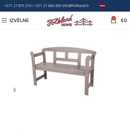
+371 27 875 216
/ +
371 27 860 430
info@folkland.lv
LV
0
IZVĒLNE
€
0