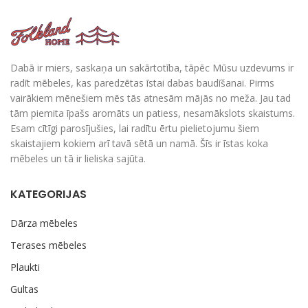
Dabā ir miers, saskaņa un sakārtotība, tāpēc Mūsu uzdevums ir
radīt mēbeles, kas paredzētas īstai dabas baudīšanai. Pirms
vairākiem mēnešiem mēs tās atnesām mājās no meža. Jau tad
tām piemita īpašs aromāts un patiess, nesamākslots skaistums.
Esam cītīgi parosījušies, lai radītu ērtu pielietojumu šiem
skaistajiem kokiem arī tavā sētā un namā. Šīs ir īstas koka
mēbeles un tā ir lieliska sajūta.
KATEGORIJAS
Dārza mēbeles
Terases mēbeles
Plaukti
Gultas