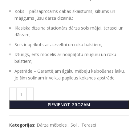
Koks – pašsaprotams dabas skaistums, siltums un
mājīgums Jūsu dārza dizainā.;
Klasiska dizaina stacionārs dārza sols mājai, terasei un
dārzam;
Sols ir aprīkots ar atzveltni un roku balstiem;
Izturīgs, ērts modelis ar noapaļotu muguru un roku
balstiem;
Apstrāde – Garantējam ilgāku mēbeļu kalpošanas laiku,
jo šim soliņam ir veikta papildus koksnes apstrāde.
PIEVIENOT GROZAM
Kategorijas:
Dārza mēbeles
,
Soli
,
Terasei