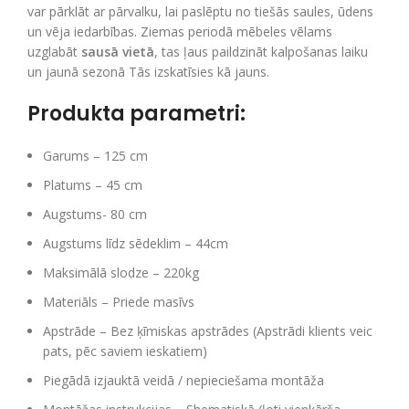
var pārklāt ar pārvalku, lai paslēptu no tiešās saules, ūdens
un vēja iedarbības. Ziemas periodā mēbeles vēlams
uzglabāt
sausā vietā
, tas ļaus paildzināt kalpošanas laiku
un jaunā sezonā Tās izskatīsies kā jauns.
Produkta parametri:
Garums – 125 cm
Platums – 45 cm
Augstums- 80 cm
Augstums līdz sēdeklim – 44cm
Maksimālā slodze – 220kg
Materiāls – Priede masīvs
Apstrāde – Bez ķīmiskas apstrādes (Apstrādi klients veic
pats, pēc saviem ieskatiem)
Piegādā izjauktā veidā / nepieciešama montāža