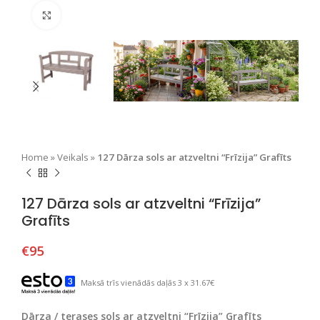
Nospiediet, lai palielinātu
Home
»
Veikals
»
127 Dārza sols ar atzveltni “Frīzija” Grafīts
127 Dārza sols ar atzveltni “Frīzija”
Grafīts
€
95
Maksā trīs vienādās daļās 3 x 31.67€
Dārza / terases sols ar atzveltni “Frīzija” Grafīts