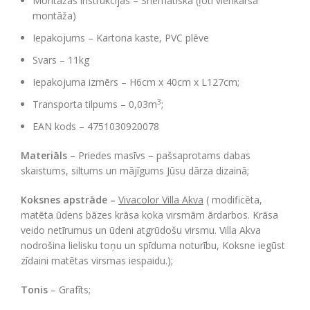
Montāžas instrukcijas – Shematiskā (ļoti vienkārša
montāža)
Iepakojums – Kartona kaste, PVC plēve
Svars – 11kg
Iepakojuma izmērs – H6cm x 40cm x L127cm;
3
Transporta tilpums – 0,03m
;
EAN kods – 4751030920078
Materiāls
– Priedes masīvs –
pašsaprotams dabas
skaistums, siltums un mājīgums Jūsu dārza dizainā;
Koksnes apstrāde –
Vivacolor Villa Akva
( modificēta,
matēta ūdens bāzes krāsa koka virsmām ārdarbos. Krāsa
veido netīrumus un ūdeni atgrūdošu virsmu. Villa Akva
nodrošina lielisku toņu un spīduma noturību, Koksne iegūst
zīdaini matētas virsmas iespaidu.);
Tonis
– Grafīts;