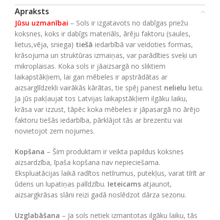
Apraksts
Jūsu uzmanībai
– Sols ir izgatavots no dabīgas priežu
koksnes, koks ir dabīgs materiāls, ārēju faktoru (saules,
lietus,vēja, sniega)
tiešā
iedarbībā var veidoties formas,
krāsojuma un struktūras izmaiņas, var parādīties sveķi un
mikroplaisas. Koka sols ir jāaizsargā no sliktiem
laikapstākļiem, lai gan mēbeles ir apstrādātas ar
aizsarglīdzekli vairākās kārātas, tie spēj panest
nelielu
lietu.
Ja jūs pakļaujat tos Latvijas laikapstākļiem ilgāku laiku,
krāsa var izzust, tāpēc koka mēbeles ir jāpasargā no ārējo
faktoru tiešās iedarbība, pārklājot tās ar brezentu vai
novietojot zem nojumes.
Kopšana
– Šim produktam ir veikta papildus koksnes
aizsardzība, īpaša kopšana nav nepieciešama.
Ekspluatācijas laikā radītos netīrumus, putekļus, varat tīrīt ar
ūdens un lupatiņas palīdzību.
Ieteicams
atjaunot,
aizsargkrāsas slāni reizi gadā noslēdzot dārza sezonu.
Uzglabāšana
– Ja sols netiek izmantotas ilgāku laiku, tās