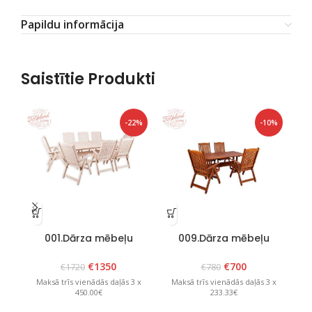
Papildu informācija
Saistītie Produkti
-22%
-10%
001.Dārza mēbeļu
009.Dārza mēbeļu
02
komplekts “Bavaria 8”
komplekts “Lolland”
Balts
Brūns
€
1350
€
700
€
1720
€
780
Maksā trīs vienādās daļās 3 x
Maksā trīs vienādās daļās 3 x
M
450.00€
233.33€