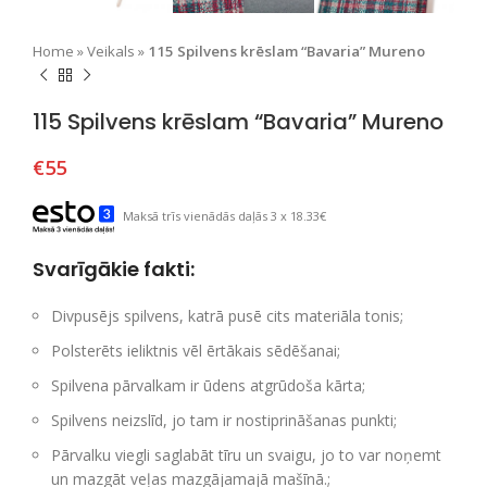
Home
»
Veikals
»
115 Spilvens krēslam “Bavaria” Mureno
115 Spilvens krēslam “Bavaria” Mureno
€
55
Maksā trīs vienādās daļās 3 x 18.33€
Svarīgākie fakti:
Divpusējs spilvens, katrā pusē cits materiāla tonis;
Polsterēts ieliktnis vēl ērtākais sēdēšanai;
Spilvena pārvalkam ir ūdens atgrūdoša kārta;
Spilvens neizslīd, jo tam ir nostiprināšanas punkti;
Pārvalku viegli saglabāt tīru un svaigu, jo to var noņemt
un mazgāt veļas mazgājamajā mašīnā.;