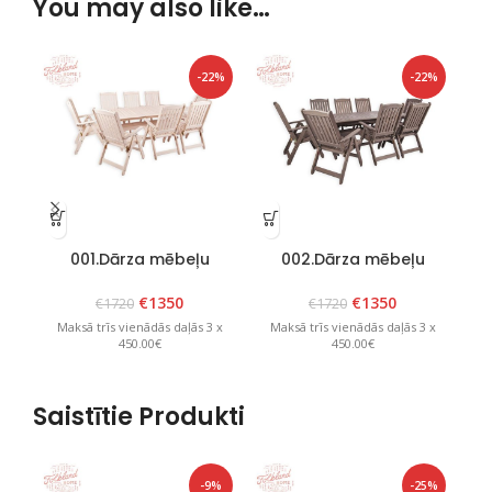
You may also like…
-22%
-22%
001.Dārza mēbeļu
002.Dārza mēbeļu
komplekts “Bavaria 8”
komplekts “Bavaria 8”
k
Balts
Grafīts
€
1350
€
1350
€
1720
€
1720
Maksā trīs vienādās daļās 3 x
Maksā trīs vienādās daļās 3 x
M
450.00€
450.00€
Saistītie Produkti
-9%
-25%