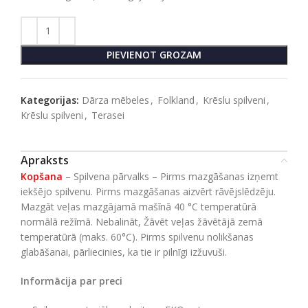
PIEVIENOT GROZAM
Kategorijas:
Dārza mēbeles
,
Folkland
,
Krēslu spilveni
,
Krēslu spilveni
,
Terasei
Apraksts
Kopšana
– Spilvena pārvalks – Pirms mazgāšanas izņemt
iekšējo spilvenu. Pirms mazgāšanas aizvērt rāvējslēdzēju.
Mazgāt veļas mazgājamā mašīnā 40 °C temperatūrā
normālā režīmā. Nebalināt, Žāvēt veļas žāvētājā zemā
temperatūrā (maks. 60°C). Pirms spilvenu nolikšanas
glabāšanai, pārliecinies, ka tie ir pilnīgi izžuvuši.
Informācija par preci