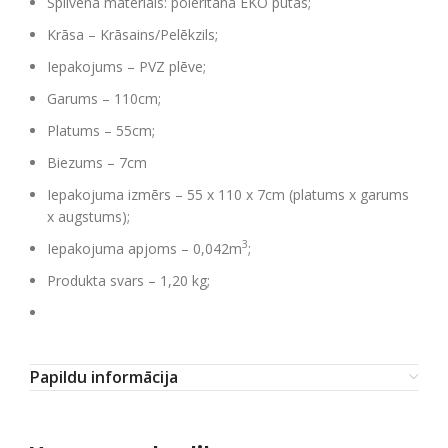
Spilvena materiāls: poleritana EKO putas;
Krāsa – Krāsains/Pelēkzils;
Iepakojums – PVZ plēve;
Garums – 110cm;
Platums – 55cm;
Biezums – 7cm
Iepakojuma izmērs – 55 x 110 x 7cm (platums x garums
x augstums);
3
Iepakojuma apjoms – 0,042m
;
Produkta svars – 1,20 kg;
Papildu informācija