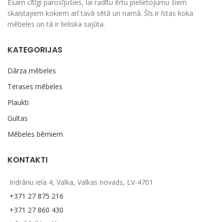
Esam cītīgi parosījušies, lai radītu ērtu pielietojumu šiem
skaistajiem kokiem arī tavā sētā un namā. Šīs ir īstas koka
mēbeles un tā ir lieliska sajūta.
KATEGORIJAS
Dārza mēbeles
Terases mēbeles
Plaukti
Gultas
Mēbeles bērniem
KONTAKTI
Indrānu iela 4, Valka, Valkas novads, LV-4701
+371 27 875 216
+371 27 860 430