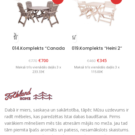
014.Komplekts “Canada
019.Komplekts “Heini 2”
4” Grafīts
Balts
ko
€
700
€
345
€
770
€
460
Maksā trīs vienādās daļās 3 x
Maksā trīs vienādās daļās 3 x
M
233.33€
115.00€
Dabā ir miers, saskaņa un sakārtotība, tāpēc Mūsu uzdevums ir
radīt mēbeles, kas paredzētas īstai dabas baudīšanai. Pirms
vairākiem mēnešiem mēs tās atnesām mājās no meža. Jau tad
tām piemita īpašs aromāts un patiess, nesamākslots skaistums.