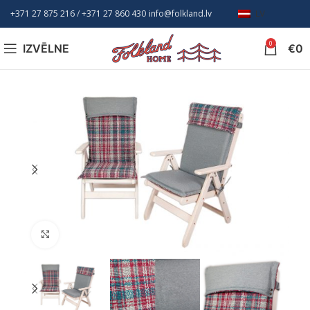
+371 27 875 216
/ +
371 27 860 430
info@folkland.lv
LV
0
IZVĒLNE
€
0
Nospiediet, lai palielinātu