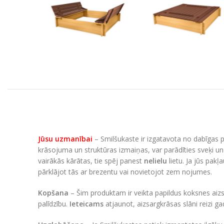
Jūsu uzmanībai
– Smilšukaste ir izgatavota no dabīgas pr
krāsojuma un struktūras izmaiņas, var parādīties sveķi un 
vairākās kārātas, tie spēj panest
nelielu
lietu. Ja jūs pakļ
pārklājot tās ar brezentu vai novietojot zem nojumes.
Kopšana
– Šim produktam ir veikta papildus koksnes aizsa
palīdzību.
Ieteicams
atjaunot, aizsargkrāsas slāni reizi g