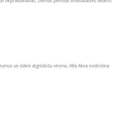
ns un vēja iedarbības. Ziemas periodā Smilšukastes vēlams
rumus un ūdeni atgrūdošu virsmu. Villa Akva nodrošina