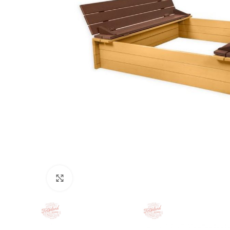
Nospiediet, lai palielinātu