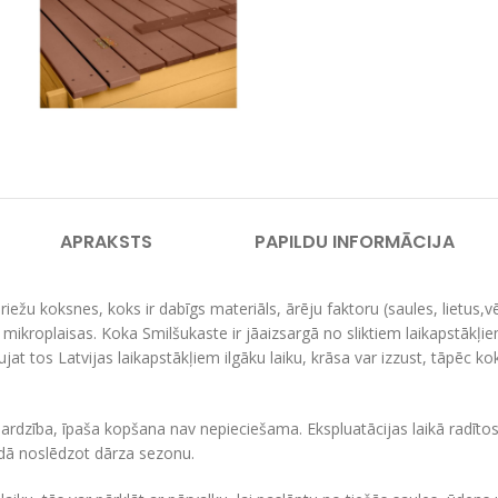
APRAKSTS
PAPILDU INFORMĀCIJA
iežu koksnes, koks ir dabīgs materiāls, ārēju faktoru (saules, lietus,v
mikroplaisas. Koka Smilšukaste ir jāaizsargā no sliktiem laikapstākļiem
aujat tos Latvijas laikapstākļiem ilgāku laiku, krāsa var izzust, tāpēc 
rdzība, īpaša kopšana nav nepieciešama. Ekspluatācijas laikā radītos 
adā noslēdzot dārza sezonu.