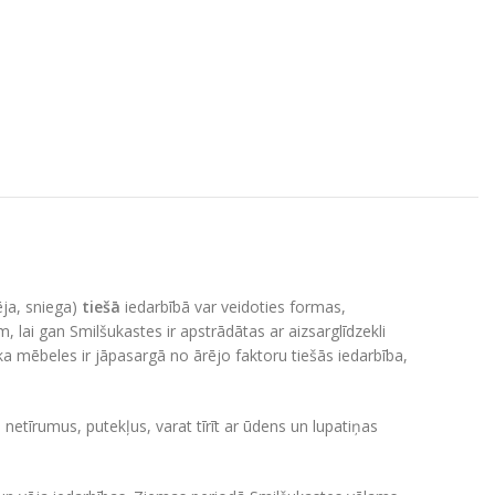
ēja, sniega)
tiešā
iedarbībā var veidoties formas,
, lai gan Smilšukastes ir apstrādātas ar aizsarglīdzekli
koka mēbeles ir jāpasargā no ārējo faktoru tiešās iedarbība,
netīrumus, putekļus, varat tīrīt ar ūdens un lupatiņas