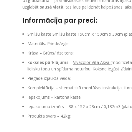
Uzglabāšana
– Ja Smilšukastes netiek izmantotas ilgāku 
uzglabāt
sausā vietā
, tas ļaus paildzināt kalpošanas laik
Informācija par preci
:
Smilšu kaste Smilšu kaste 150cm x 150cm x 30cm (pla
Materiāls: Priede/egle;
Krāsa – Brūns/ dzeltens;
koksnes pārklājums
–
Vivacolor Villa Akva
(modificēt
lielisku toņu un spīduma noturību. Koksne iegūst zīdain
Piegāde izjauktā veidā;
Komplektācija – shematiskā montāžas instrukcija, furni
Iepakojums – kartona kaste;
Iepakojuma izmērs – 38 x 152 x 23cm / 0,132m3 (plat
Produkta svars – 42kg;