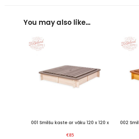
You may also like…
001 Smilšu kaste ar vāku 120 x 120 x
002 Smil
H20cm, Balts/Grafīts
noņem
€
85