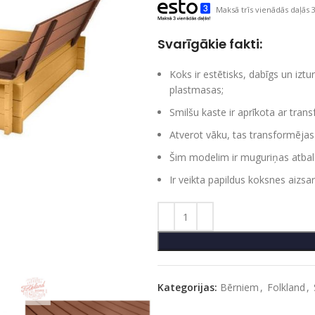
Maksā trīs vienādās daļās 3
Svarīgākie fakti:
Koks ir estētisks, dabīgs un iztu
plastmasas;
Smilšu kaste ir aprīkota ar tran
Atverot vāku, tas transformējas 
Šim modelim ir muguriņas atbals
Ir veikta papildus koksnes aizsar
Kategorijas:
Bērniem
,
Folkland
,