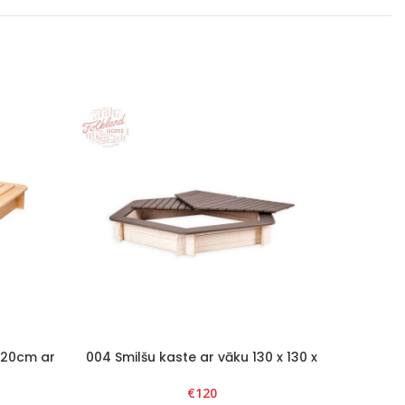
 H20cm ar
004 Smilšu kaste ar vāku 130 x 130 x
005Smilš
al
H20cm, sešstūra, Balts/Grafīts
noņem
€
120