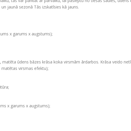
laiku, tās var pārklāt ar pārvalku, lai paslēptu no tiešās saules, ūde
u un jaunā sezonā Tās izskatīsies kā jauns.
tums x garums x augstums);
a, matēta ūdens bāzes krāsa koka virsmām ārdarbos. Krāsa veido netī
i matētas virsmas efektu);
tūra;
ums x garums x augstums);