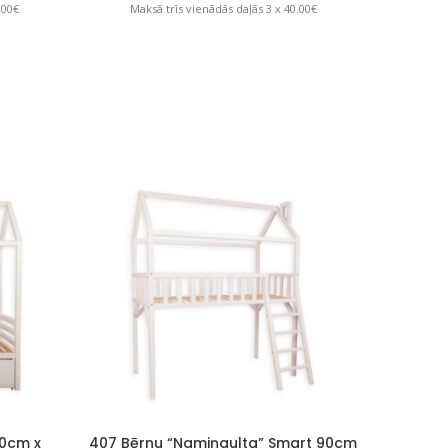
.00€
Maksā trīs vienādās daļās 3 x 40.00€
Mak
90cm x
407 Bērnu “Namiņgulta” Smart 90cm
406 Bē