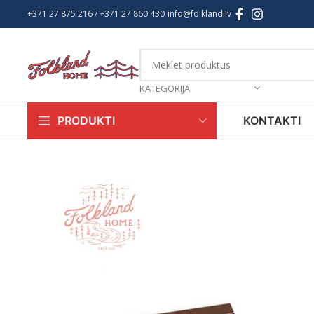
+371 27 875 216
/ +
371 27 860 430
info@folkland.lv
KATEGORIJA
KONTAKTI
PRODUKTI