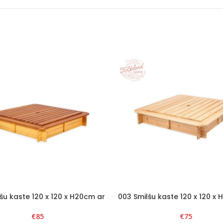
šu kaste 120 x 120 x H20cm ar
003 Smilšu kaste 120 x 120 x
amu vāku Brūns/Dzeltens
noņemamu vāku Natur
€
85
€
75