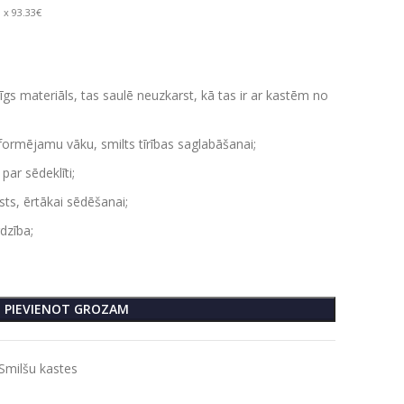
 x 93.33€
rīgs materiāls, tas saulē neuzkarst, kā tas ir ar kastēm no
sformējamu vāku, smilts tīrības saglabāšanai;
par sēdeklīti;
ts, ērtākai sēdēšanai;
dzība;
PIEVIENOT GROZAM
Smilšu kastes