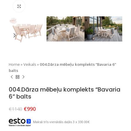
Nospiediet, lai palielinātu
Home
»
Veikals
»
004.Dārza mēbeļu komplekts “Bavaria 6”
balts
004.Dārza mēbeļu komplekts “Bavaria
6” balts
€
990
€
1140
Maksā trīs vienādās daļās 3 x 330.00€