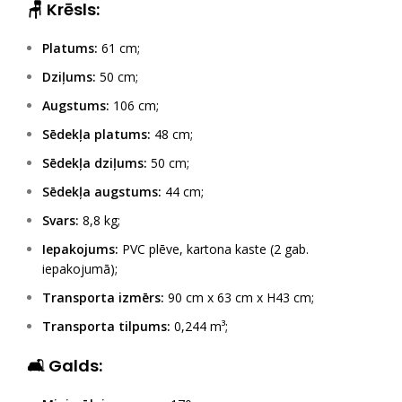
🪑 Krēsls:
Platums:
61 cm;
Dziļums:
50 cm;
Augstums:
106 cm;
Sēdekļa platums:
48 cm;
Sēdekļa dziļums:
50 cm;
Sēdekļa augstums:
44 cm;
Svars:
8,8 kg;
Iepakojums:
PVC plēve, kartona kaste (2 gab.
iepakojumā);
Transporta izmērs:
90 cm x 63 cm x H43 cm;
Transporta tilpums:
0,244 m³;
🛋 Galds: