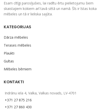
Esam cītīgi parosījušies, lai radītu ērtu pielietojumu šiem
skaistajiem kokiem arī tavā sētā un namā. Šīs ir īstas koka
mēbeles un tā ir lieliska sajūta.
KATEGORIJAS
Dārza mēbeles
Terases mēbeles
Plaukti
Gultas
Mēbeles bērniem
KONTAKTI
Indrānu iela 4, Valka, Valkas novads, LV-4701
+371 27 875 216
+371 27 860 430