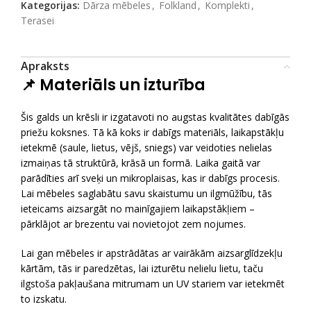
Kategorijas:
Dārza mēbeles
,
Folkland
,
Komplekti
,
Terasei
Apraksts
📌 Materiāls un izturība
Šis galds un krēsli ir izgatavoti no augstas kvalitātes dabīgās
priežu koksnes. Tā kā koks ir dabīgs materiāls, laikapstākļu
ietekmē (saule, lietus, vējš, sniegs) var veidoties nelielas
izmaiņas tā struktūrā, krāsā un formā. Laika gaitā var
parādīties arī sveķi un mikroplaisas, kas ir dabīgs procesis.
Lai mēbeles saglabātu savu skaistumu un ilgmūžību, tās
ieteicams aizsargāt no mainīgajiem laikapstākļiem –
pārklājot ar brezentu vai novietojot zem nojumes.
Lai gan mēbeles ir apstrādātas ar vairākām aizsarglīdzekļu
kārtām, tās ir paredzētas, lai izturētu nelielu lietu, taču
ilgstoša pakļaušana mitrumam un UV stariem var ietekmēt
to izskatu.