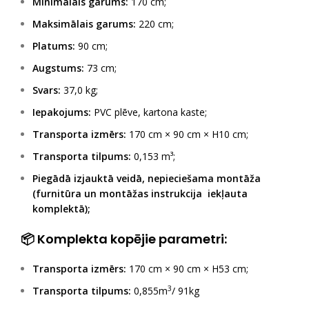
Minimālais garums:
170 cm;
Maksimālais garums:
220 cm;
Platums:
90 cm;
Augstums:
73 cm;
Svars:
37,0 kg;
Iepakojums:
PVC plēve, kartona kaste;
Transporta izmērs:
170 cm × 90 cm × H10 cm;
Transporta tilpums:
0,153 m³;
Piegādā izjauktā veidā, nepieciešama montāža
(
furnitūra un montāžas instrukcija iekļauta
k
omplektā
)
;
📦 Komplekta kopējie parametri:
Transporta izmērs:
170 cm × 90 cm × H53 cm;
3
Transporta tilpums:
0,855m
/ 91kg