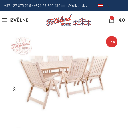
+371 27 875 216
/ +
371 27 860 430
info@folkland.lv
LV
0
IZVĒLNE
€
0
-13%