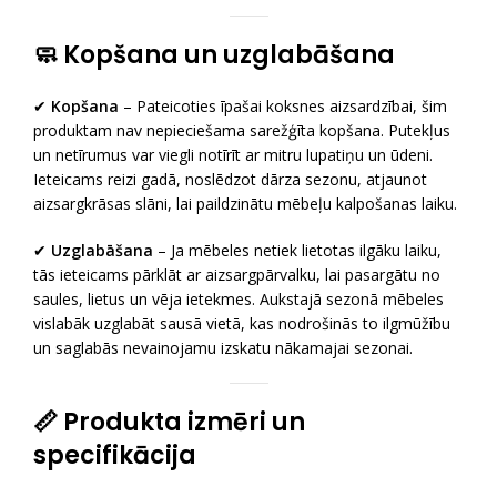
🧼 Kopšana un uzglabāšana
✔
Kopšana
– Pateicoties īpašai koksnes aizsardzībai, šim
produktam nav nepieciešama sarežģīta kopšana. Putekļus
un netīrumus var viegli notīrīt ar mitru lupatiņu un ūdeni.
Ieteicams reizi gadā, noslēdzot dārza sezonu, atjaunot
aizsargkrāsas slāni, lai paildzinātu mēbeļu kalpošanas laiku.
✔
Uzglabāšana
– Ja mēbeles netiek lietotas ilgāku laiku,
tās ieteicams pārklāt ar aizsargpārvalku, lai pasargātu no
saules, lietus un vēja ietekmes. Aukstajā sezonā mēbeles
vislabāk uzglabāt sausā vietā, kas nodrošinās to ilgmūžību
un saglabās nevainojamu izskatu nākamajai sezonai.
📏 Produkta izmēri un
specifikācija