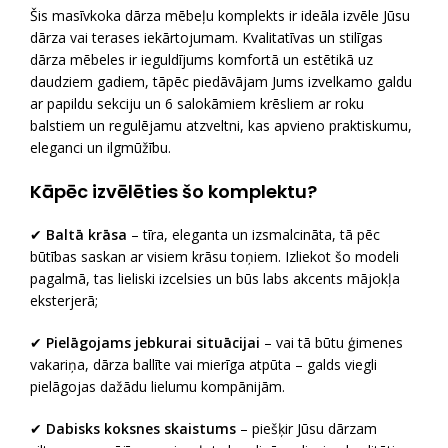
Šis masīvkoka dārza mēbeļu komplekts ir ideāla izvēle Jūsu
dārza vai terases iekārtojumam. Kvalitatīvas un stilīgas
dārza mēbeles ir ieguldījums komfortā un estētikā uz
daudziem gadiem, tāpēc piedāvājam Jums izvelkamo galdu
ar papildu sekciju un 6 salokāmiem krēsliem ar roku
balstiem un regulējamu atzveltni, kas apvieno praktiskumu,
eleganci un ilgmūžību.
Kāpēc izvēlēties šo komplektu?
✔
Baltā krāsa
– tīra, eleganta un izsmalcināta, tā pēc
būtības saskan ar visiem krāsu toņiem. Izliekot šo modeli
pagalmā, tas lieliski izcelsies un būs labs akcents mājokļa
eksterjerā;
✔
Pielāgojams jebkurai situācijai
– vai tā būtu ģimenes
vakariņa, dārza ballīte vai mierīga atpūta – galds viegli
pielāgojas dažādu lielumu kompānijām.
✔
Dabisks koksnes skaistums
– piešķir Jūsu dārzam