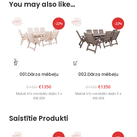
You may also like…
-22%
-22%
001.Dārza mēbeļu
002.Dārza mēbeļu
komplekts “Bavaria 8”
komplekts “Bavaria 8”
k
Balts
Grafīts
€
1350
€
1350
€
1720
€
1720
Maksā trīs vienādās daļās 3 x
Maksā trīs vienādās daļās 3 x
M
450.00€
450.00€
Saistītie Produkti