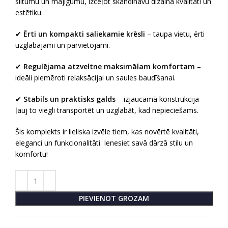
siltumu un mājīgumu, izceļot skandināvu dizaina kvalitāti un
estētiku.
✔
Ērti un kompakti saliekamie krēsli
– taupa vietu, ērti
uzglabājami un pārvietojami.
✔
Regulējama atzveltne maksimālam komfortam
–
ideāli piemēroti relaksācijai un saules baudīšanai.
✔
Stabils un praktisks galds
– izjaucamā konstrukcija
ļauj to viegli transportēt un uzglabāt, kad nepieciešams.
Šis komplekts ir lieliska izvēle tiem, kas novērtē kvalitāti,
eleganci un funkcionalitāti. Ienesiet savā dārzā stilu un
komfortu!
PIEVIENOT GROZAM