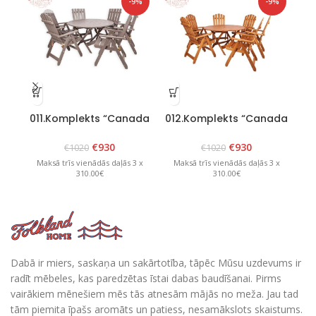
-9%
-9%
011.Komplekts “Canada
012.Komplekts “Canada
03
6” Grafīts
6” Brūns
€
930
€
930
€
1020
€
1020
Maksā trīs vienādās daļās 3 x
Maksā trīs vienādās daļās 3 x
M
310.00€
310.00€
Dabā ir miers, saskaņa un sakārtotība, tāpēc Mūsu uzdevums ir
radīt mēbeles, kas paredzētas īstai dabas baudīšanai. Pirms
vairākiem mēnešiem mēs tās atnesām mājās no meža. Jau tad
tām piemita īpašs aromāts un patiess, nesamākslots skaistums.