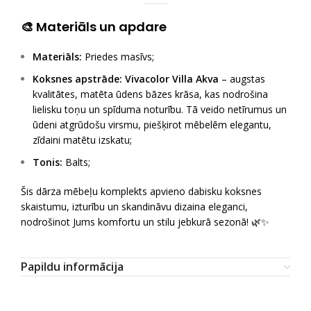
🎨 Materiāls un apdare
Materiāls:
Priedes masīvs;
Koksnes apstrāde:
Vivacolor Villa Akva
– augstas
kvalitātes, matēta ūdens bāzes krāsa, kas nodrošina
lielisku toņu un spīduma noturību. Tā veido netīrumus un
ūdeni atgrūdošu virsmu, piešķirot mēbelēm elegantu,
zīdaini matētu izskatu;
Tonis:
Balts;
Šis dārza mēbeļu komplekts apvieno dabisku koksnes
skaistumu, izturību un skandināvu dizaina eleganci,
nodrošinot Jums komfortu un stilu jebkurā sezonā! 🌿✨
Papildu informācija