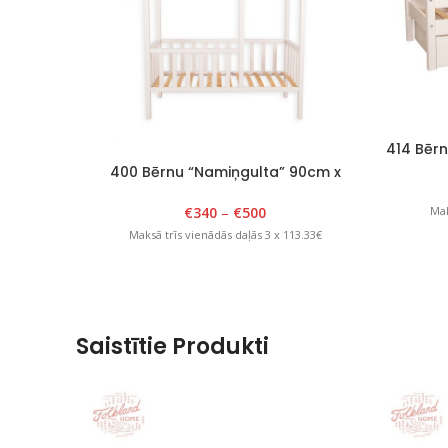
414 Bērn
400 Bērnu “Namiņgulta” 90cm x
180cm x H 175cm Balta
€
340
–
€
500
Mak
Maksā trīs vienādās daļās 3 x 113.33€
Saistītie Produkti