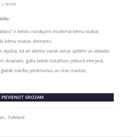
 x 150.00€
aldu.
ldiņu” ir lielisks risinājums modernai bērnu istabai;
ls bērnu istabas elements;
atpūtai, kā arī atbrīvo vairāk vietas spēlēm un izklaidei.
 dizainam, gulta lieliski izskatīsies jebkurā interjerā;
uj glabāt mācību piederumus un citas mantas;
PIEVIENOT GROZAM
tas
,
Folkland