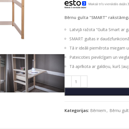
Maksā trīs vienādās daļās 3
Bērnu gulta “SMART” rakstāmg
Latvijā ražota “Gulta Smart ar ga
SMART gultas ir daudzfunkcionā
Tā ir ideāli piemērota miegam un 
Pateicoties pievilcīgam un vieglam
Tā aprīkota ar galdiņu, kurš ļa
Kategorijas:
Bērniem
,
Bērnu gul