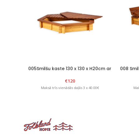
005Smilšu kaste 130 x 130 x H20cm ar
008 Smil
noņemamu vāku Brūns/Dzeltens
salo
€
120
Maksā trīs vienādās daļās 3 x 40.00€
Mak