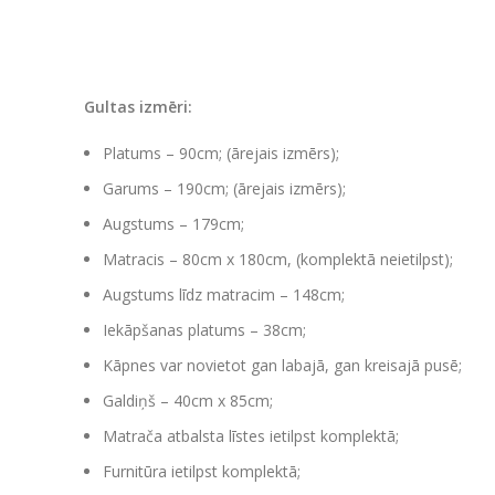
Gultas izmēri:
Platums – 90cm; (ārejais izmērs);
Garums – 190cm; (ārejais izmērs);
Augstums – 179cm;
Matracis – 80cm x 180cm, (komplektā neietilpst);
Augstums līdz matracim – 148cm;
Iekāpšanas platums – 38cm;
Kāpnes var novietot gan labajā, gan kreisajā pusē;
Galdiņš – 40cm x 85cm;
Matrača atbalsta līstes ietilpst komplektā;
Furnitūra ietilpst komplektā;