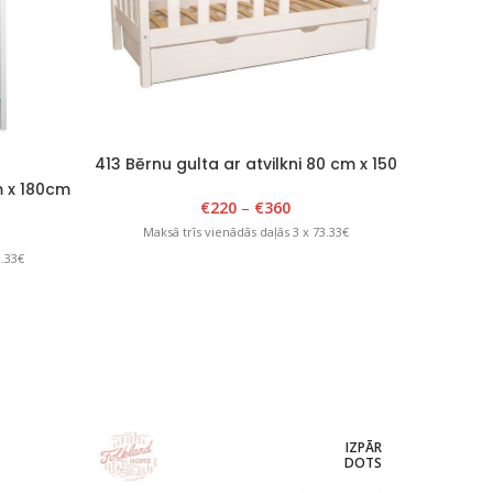
413 Bērnu gulta ar atvilkni 80 cm x 150
cm
m x 180cm
402 B
€
220
–
€
360
18
Maksā trīs vienādās daļās 3 x 73.33€
3.33€
Maks
IZPĀR
DOTS