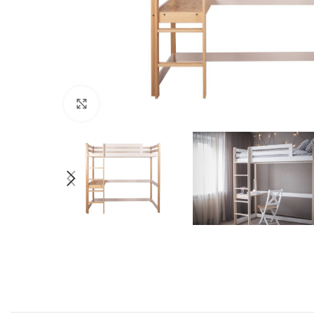
Nospiediet, lai palielinātu