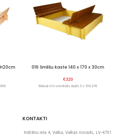
x H20cm
016 Smilšu kaste 140 x 170 x 30cm
017 Smil
Brūns/Dzeltens
H
€
320
.00€
Maksā trīs vienādās daļās 3 x 106.67€
Maks
KONTAKTI
Indrānu iela 4, Valka, Valkas novads, LV-4701