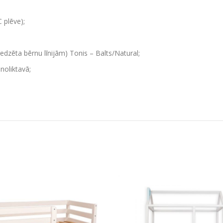
 plēve);
edzēta bērnu līnijām) Tonis – Balts/Natural;
noliktavā;