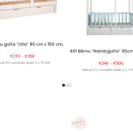
u gulta “Ulla” 80 cm x 150 cm,
balta
401 Bērnu “Namiņgulta” 90c
€
210
–
€
350
x H 175cm Balts/Zils
€
340
–
€
500
sā trīs vienādās daļās 3 x 70.00€
Maksā trīs vienādās daļās 3 x 11