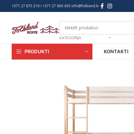
+371 27 875 216
/ +
371 27 860 430
info@folkland.lv
KATEGORIJA
KONTAKTI
PRODUKTI