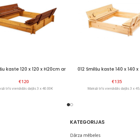
šu kaste 120 x 120 x H20cm ar
012 Smilšu kaste 140 x 140 
kāmu vāku Brūns/Dzeltens
Natural
€
120
€
135
sā trīs vienādās daļās 3 x 40.00€
Maksā trīs vienādās daļās 3 x 45
KATEGORIJAS
Dārza mēbeles