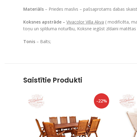
Materiāls
– Priedes masīvs –
pašsaprotams dabas skaist
Koksnes apstrāde –
Vivacolor Villa Akva
( modificēta, ma
toņu un spīduma noturību, Koksne iegūst zīdaini matētas 
Tonis
– Balts;
Saistītie Produkti
-22%