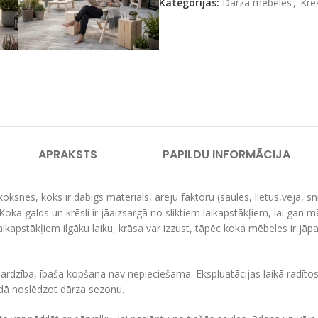
Kategorijas:
Dārza mēbeles
,
Krēs
APRAKSTS
PAPILDU INFORMĀCIJA
koksnes, koks ir dabīgs materiāls, ārēju faktoru (saules, lietus,vēja, s
Koka galds un krēsli ir jāaizsargā no sliktiem laikapstākļiem, lai gan mē
 laikapstākļiem ilgāku laiku, krāsa var izzust, tāpēc koka mēbeles ir jāp
rdzība, īpaša kopšana nav nepieciešama. Ekspluatācijas laikā radītos 
adā noslēdzot dārza sezonu.