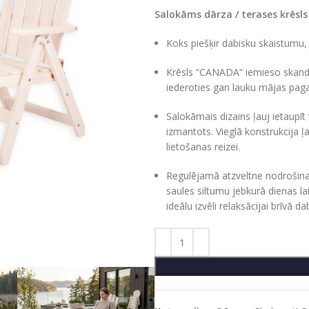
Salokāms dārza / terases krēsl
Koks piešķir dabisku skaistumu,
Krēsls “CANADA” iemieso skandināv
iederoties gan lauku mājas pag
Salokāmais dizains ļauj ietaupīt
izmantots. Vieglā konstrukcija ļa
lietošanas reizei.
Regulējamā atzveltne nodrošina i
saules siltumu jebkurā dienas lai
ideālu izvēli relaksācijai brīvā da