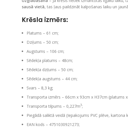
Uzglabāšana
– Ja krēsls netiek izmantotas ilgāku laiku,
sausā vietā
, tas ļaus paildzināt kalpošanas laiku un jaun
Krēsla izmērs:
Platums – 61 cm;
Dziļums – 50 cm;
Augstums – 106 cm;
Sēdekļa platums – 48cm;
Sēdekļa dziļums – 50 cm;
Sēdekļa augstums – 44 cm;
Svars – 8,3 kg;
Transporta izmērs – 66cm x 93cm x H37cm (platums 
3
Transporta tilpums – 0,227m
;
Piegādā saliktā veidā (Iepakojums PVC plēve, kartona k
EAN kods – 4751030921273;