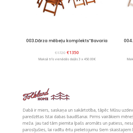
003.Dārza mēbeļu komplekts”Bavaria
004
8″ Brūns
€
1350
€
1720
Maksā trīs vienādās daļās 3 x 450.00€
Maks
Dabā ir miers, saskaņa un sakārtotība, tāpēc Mūsu uzdev
paredzētas īstai dabas baudīšanai. Pirms vairākiem mē
meža. Jau tad tām piemita īpašs aromāts un patiess, nes
parosījušies, lai radītu ērtu pielietojumu šiem skaistajie