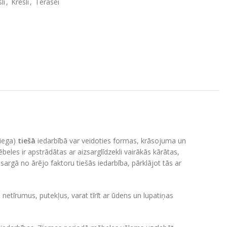
li
,
Krēsli
,
Terasei
niega)
tiešā
iedarbībā var veidoties formas, krāsojuma un
beles ir apstrādātas ar aizsarglīdzekli vairākās kārātas,
asargā no ārējo faktoru tiešās iedarbība, pārklājot tās ar
netīrumus, putekļus, varat tīrīt ar ūdens un lupatiņas