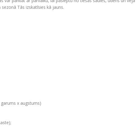
 tās var pārklāt ar pārvalku, lai paslēptu no tiešās saules, ūdens un v
ā sezonā Tās izskatīsies kā jauns.
x garums x augstums)
aste);