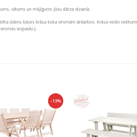
ums, siltums un mājīgums Jūsu dārza dizainā;
tēta ūdens bāzes krāsa koka virsmām ārdarbos. Krāsa veido netīrumus
virsmas iespaidu.);
-13%