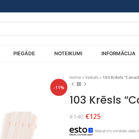
PIEGĀDE
NOTEIKUMI
INFORMĀCIJA
Home
»
Veikals
»
103 Krēsls “Canad
-11%
103 Krēsls “
€
125
€
140
Maksā trīs vienādās daļās 3