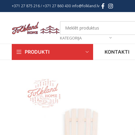
+371 27 875 216
/ +
371 27 860 430
info@folkland.lv
KATEGORIJA
KONTAKTI
PRODUKTI