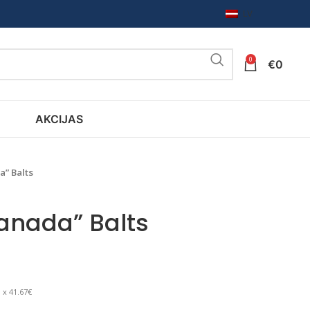
LV
0
€
0
AKCIJAS
a” Balts
Canada” Balts
 x 41.67€