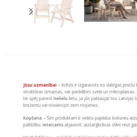
Jūsu uzmanībai
– Krēsls ir izgatavots no dabīgas priežu 
struktūras izmaiņas, var parādīties sveķi un mikroplaisas. 
tie spēj panest
nelielu
lietu. Ja jūs pakļaujat tos Latvijas
brezentu vai novietojot zem nojumes.
Kopšana
– Šim produktam ir veikta papildus koksnes aizsa
palīdzību.
Ieteicams
atjaunot, aizsargkrāsas slāni reizi g