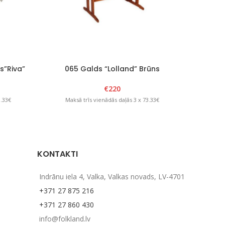
s”Riva”
065 Galds “Lolland” Brūns
069 Sal
€
220
Maksā trīs vienādās daļās 3 x 73.33€
Mak
3.33€
KONTAKTI
Indrānu iela 4, Valka, Valkas novads, LV-4701
+371 27 875 216
+371 27 860 430
info@folkland.lv