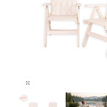
Nospiediet, lai palielinātu