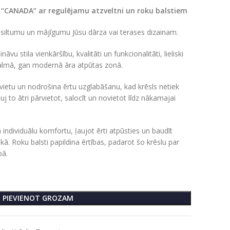
s “CANADA” ar regulējamu atzveltni un roku balstiem
 siltumu un mājīgumu Jūsu dārza vai terases dizainam.
u stila vienkāršību, kvalitāti un funkcionalitāti, lieliski
almā, gan modernā āra atpūtas zonā.
 vietu un nodrošina ērtu uzglabāšanu, kad krēsls netiek
uj to ātri pārvietot, salocīt un novietot līdz nākamajai
ndividuālu komfortu, ļaujot ērti atpūsties un baudīt
kā. Roku balsti papildina ērtības, padarot šo krēslu par
bā.
PIEVIENOT GROZAM