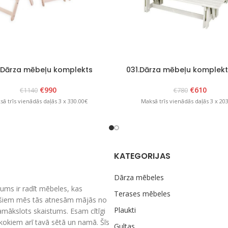
.Dārza mēbeļu komplekts
031.Dārza mēbeļu komplekt
“Bavaria 6” balts
Balts
€
990
€
610
€
1140
€
780
ā trīs vienādās daļās 3 x 330.00€
Maksā trīs vienādās daļās 3 x 20
KATEGORIJAS
Dārza mēbeles
ums ir radīt mēbeles, kas
Terases mēbeles
nešiem mēs tās atnesām mājās no
Plaukti
amākslots skaistums. Esam cītīgi
m kokiem arī tavā sētā un namā. Šīs
Gultas