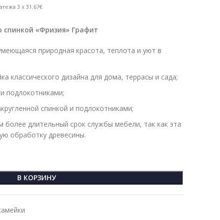
атежа 3 x 31.67€
о спинкой «Фризия» Графит
умеющаяся природная красота, теплота и уют в
а классического дизайна для дома, террасы и сада;
 и подлокотниками;
акругленной спинкой и подлокотниками;
 более длительный срок службы мебели, так как эта
ую обработку древесины.
В КОРЗИНУ
камейки