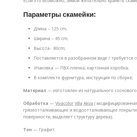
Если это возможно, зимой желательно хранить скамей
Параметры скамейки:
Длина – 125 cm;
Ширина – 45 cm;
Высота- 80cm;
Поставляется в разобранном виде / требуется с
Упаковка — ПВХ-пленка, картонная коробка;
В комплекте фурнитура, инструкция по сборке;
Материал
— изготовлен из натурального соснового
Обработка
—
Vivacolor
Villa
Akva
( модифицированная
грязеотталкивающее и водоотталкивающее покрытие. 
поверхности, выделяет структуру дерева);
Тон
— Графит;