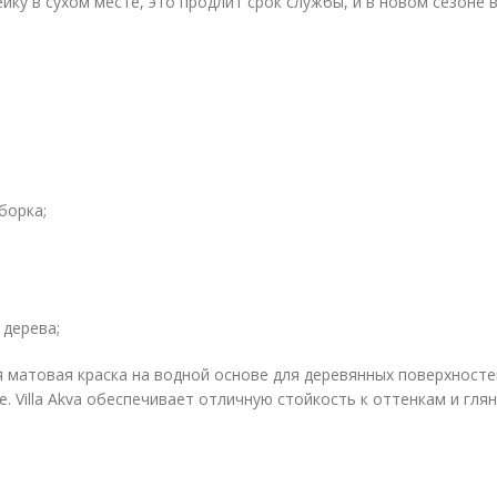
ку в сухом месте, это продлит срок службы, и в новом сезоне 
борка;
 дерева;
 матовая краска на водной основе для деревянных поверхносте
Villa Akva обеспечивает отличную стойкость к оттенкам и гля