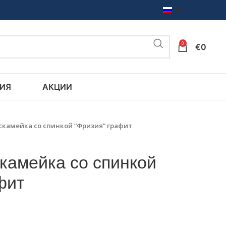
RU
0
€
0
ИЯ
АКЦИИ
скамейка со спинкой ”Фризия” графит
камейка со спинкой
фит