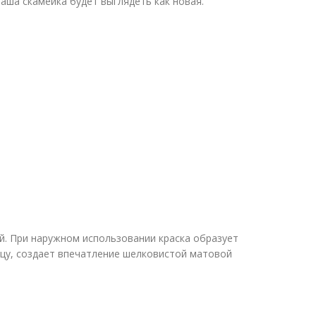
ваша скамейка будет выглядеть как новая.
й. При наружном использовании краска образует
нцу, создает впечатление шелковистой матовой