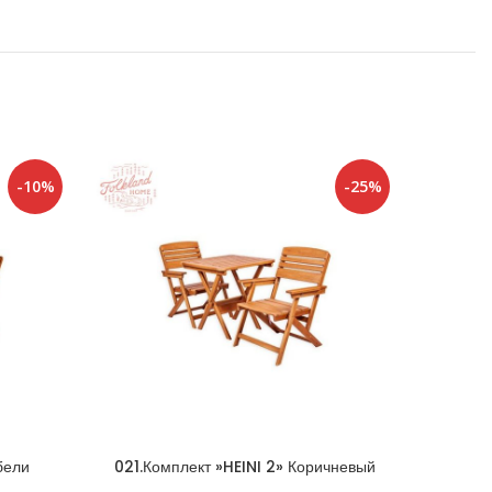
-10%
-25%
бели
021.Комплект »HEINI 2» Коричневый
023
й
»