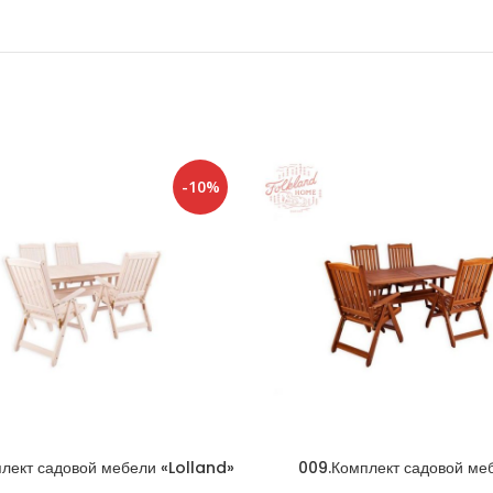
-10%
лект садовой мебели «Lolland»
009.Комплект садовой ме
Белый
»LOLLAND» Коричневы