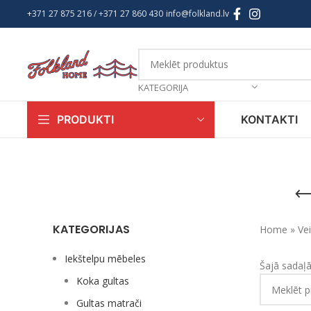
+371 27 875 216
/ +
371 27 860 430
info@folkland.lv
KATEGORIJA
KONTAKTI
PRODUKTI
KATEGORIJAS
Home
»
Vei
Iekštelpu mēbeles
Šajā sadaļ
Koka gultas
Gultas matrači