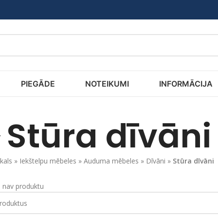
PIEGĀDE
NOTEIKUMI
INFORMĀCIJA
Stūra dīvāni
kals
»
Iekštelpu mēbeles
»
Auduma mēbeles
»
Dīvāni
»
Stūra dīvāni
ā nav produktu