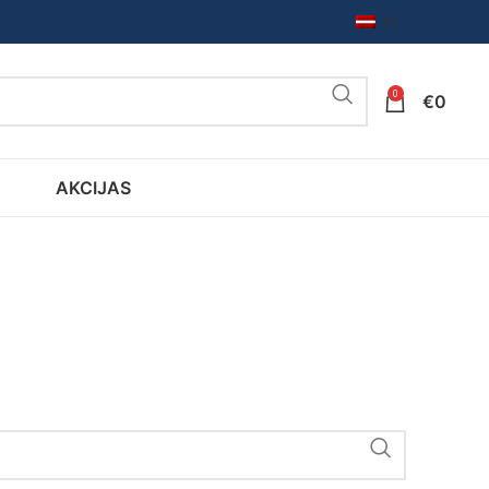
LV
0
€
0
AKCIJAS