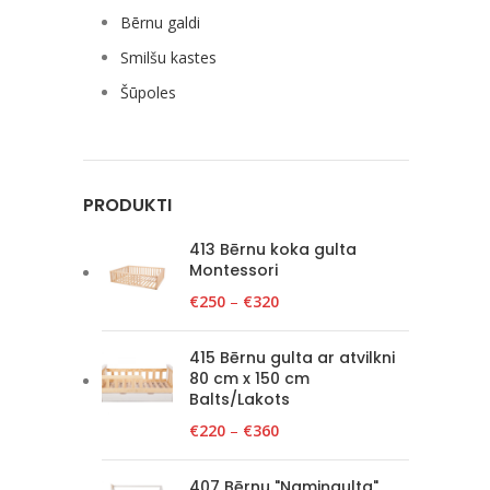
Bērnu galdi
Smilšu kastes
Šūpoles
PRODUKTI
413 Bērnu koka gulta
Montessori
€
250
–
€
320
415 Bērnu gulta ar atvilkni
80 cm x 150 cm
Balts/Lakots
€
220
–
€
360
407 Bērnu "Namiņgulta"