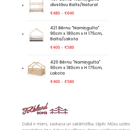
divstāvu Balts/Natural
€
480
–
€
640
421 Bērnu "Namiņgulta"
90cm x 180cm x H 175cm,
Balta/Lakota
€
400
–
€
580
420 Bērnu "Namiņgulta"
90cm x 180cm x H 175cm,
Lakota
€
400
–
€
580
Dabā ir miers, saskaņa un sakārtotība, tāpēc Mūsu uzdev