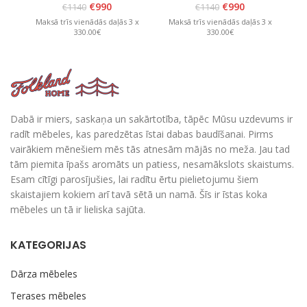
balts
Brūns
€
990
€
990
€
1140
€
1140
Maksā trīs vienādās daļās 3 x
Maksā trīs vienādās daļās 3 x
M
330.00€
330.00€
Dabā ir miers, saskaņa un sakārtotība, tāpēc Mūsu uzdevums ir
radīt mēbeles, kas paredzētas īstai dabas baudīšanai. Pirms
vairākiem mēnešiem mēs tās atnesām mājās no meža. Jau tad
tām piemita īpašs aromāts un patiess, nesamākslots skaistums.
Esam cītīgi parosījušies, lai radītu ērtu pielietojumu šiem
skaistajiem kokiem arī tavā sētā un namā. Šīs ir īstas koka
mēbeles un tā ir lieliska sajūta.
KATEGORIJAS
Dārza mēbeles
Terases mēbeles