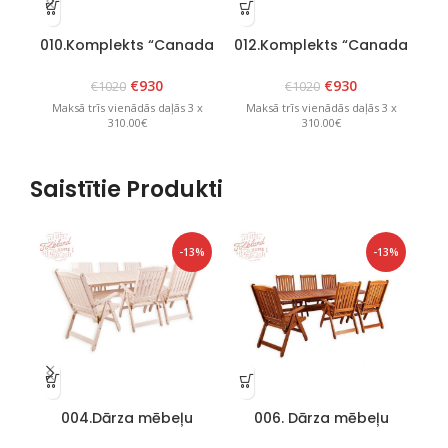
010.Komplekts “Canada
012.Komplekts “Canada
01
6” balts
6” Brūns
€
930
€
930
€
1020
€
1020
Maksā trīs vienādās daļās 3 x
Maksā trīs vienādās daļās 3 x
M
310.00€
310.00€
Saistītie Produkti
-13%
-13%
004.Dārza mēbeļu
006. Dārza mēbeļu
02
komplekts “Bavaria 6”
komplekts “Bavaria 6”