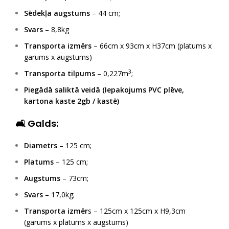
Sēdekļa augstums
– 44 cm;
Svars
– 8,8kg
Transporta izmērs
– 66cm x 93cm x H37cm (platums x
garums x augstums)
3
Transporta tilpums
– 0,227m
;
Piegādā saliktā veidā (Iepakojums PVC plēve,
kartona kaste 2gb / kastē)
🛋 Galds:
Diametrs
– 125 cm;
Platums
– 125 cm;
Augstums
– 73cm;
Svars
– 17,0kg;
Transporta izmēr
s – 125cm x 125cm x H9,3cm
(garums x platums x augstums)