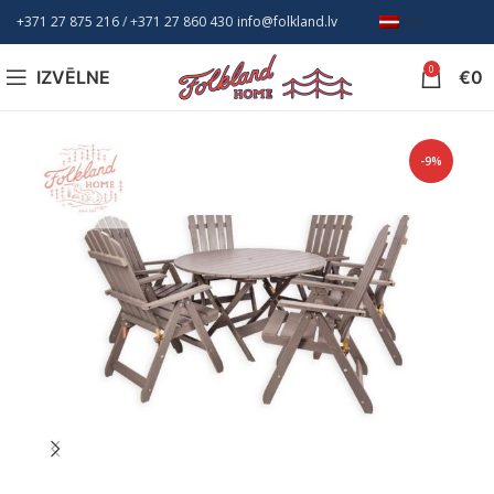
+371 27 875 216
/ +
371 27 860 430
info@folkland.lv
LV
0
IZVĒLNE
€
0
-9%