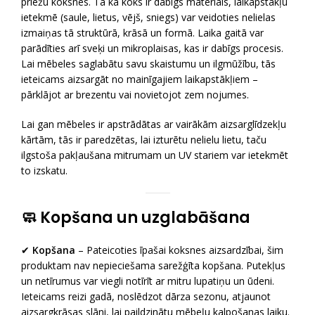
priežu koksnes. Tā kā koks ir dabīgs materiāls, laikapstākļu
ietekmē (saule, lietus, vējš, sniegs) var veidoties nelielas
izmaiņas tā struktūrā, krāsā un formā. Laika gaitā var
parādīties arī sveķi un mikroplaisas, kas ir dabīgs procesis.
Lai mēbeles saglabātu savu skaistumu un ilgmūžību, tās
ieteicams aizsargāt no mainīgajiem laikapstākļiem –
pārklājot ar brezentu vai novietojot zem nojumes.
Lai gan mēbeles ir apstrādātas ar vairākām aizsarglīdzekļu
kārtām, tās ir paredzētas, lai izturētu nelielu lietu, taču
ilgstoša pakļaušana mitrumam un UV stariem var ietekmēt
to izskatu.
🧼 Kopšana un uzglabāšana
✔
Kopšana
– Pateicoties īpašai koksnes aizsardzībai, šim
produktam nav nepieciešama sarežģīta kopšana. Putekļus
un netīrumus var viegli notīrīt ar mitru lupatiņu un ūdeni.
Ieteicams reizi gadā, noslēdzot dārza sezonu, atjaunot
aizsargkrāsas slāni, lai paildzinātu mēbeļu kalpošanas laiku.