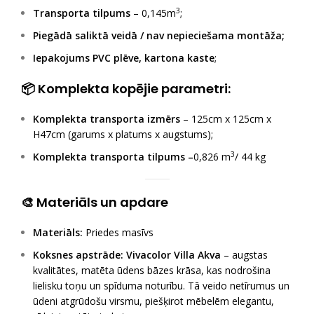
3
Transporta tilpums
– 0,145m
;
Piegādā saliktā veidā / nav nepieciešama montāža;
Iepakojums PVC plēve, kartona kaste
;
📦 Komplekta kopējie parametri:
Komplekta transporta izmērs
– 125cm x 125cm x
H47cm (garums x platums x augstums);
3
Komplekta transporta tilpums –
0,826 m
/ 44 kg
🎨 Materiāls un apdare
Materiāls:
Priedes masīvs
Koksnes apstrāde:
Vivacolor Villa Akva
– augstas
kvalitātes, matēta ūdens bāzes krāsa, kas nodrošina
lielisku toņu un spīduma noturību. Tā veido netīrumus un
ūdeni atgrūdošu virsmu, piešķirot mēbelēm elegantu,