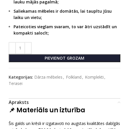
lauku mājā
s pagalmā;
Saliekamas mēbeles ir domātās, lai taupītu Jūsu
laiku un vietu;
Pateicoties vieglam svaram, to var ātri uzstādīt un
kompakti salocīt;
PIEVIENOT GROZAM
Kategorijas:
Dārza mēbeles
,
Folkland
,
Komplekti
,
Terasei
Apraksts
📌 Materiāls un izturība
Šis galds un krēsli ir izgatavoti no augstas kvalitātes dabīgās