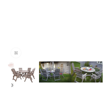
Nospiediet, lai palielinātu