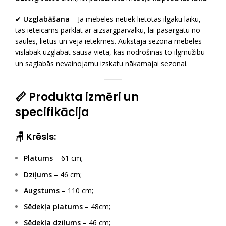
✔
Uzglabāšana
– Ja mēbeles netiek lietotas ilgāku laiku,
tās ieteicams pārklāt ar aizsargpārvalku, lai pasargātu no
saules, lietus un vēja ietekmes. Aukstajā sezonā mēbeles
vislabāk uzglabāt sausā vietā, kas nodrošinās to ilgmūžību
un saglabās nevainojamu izskatu nākamajai sezonai.
📏 Produkta izmēri un
specifikācija
🪑 Krēsls:
Platums
– 61 cm;
Dziļums
– 46 cm;
Augstums
– 110 cm;
Sēdekļa platums
– 48cm;
Sēdekļa dziļums
– 46 cm;