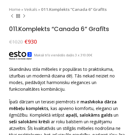
Home
»
Veikals
»
011.Komplekts “Canada 6” Grafīts
011.Komplekts “Canada 6” Grafīts
€
930
€
1020
Maksā trīs vienādās daļās 3 x 310.00€
Skandināvu stila mēbeles ir populāras to praktiskuma,
izturības un modernā dizaina dēļ. Tās nekad neiziet no
modes, piedāvājot harmonisku elegances un
funkcionalitātes kombināciju.
Īpaši dārzam un terasei piemērots ir
masīvkoka dārza
mēbeļu komplekts
, kas apvieno komfortu, eleganci un
ilgmūžību. Komplektā ietilpst
apaļš, salokāms galds
un
seši salokāmi krēsli
ar roku balstiem un regulējamu
atzveltni. Šīs kvalitatīvās un stilīgās mēbeles nodrošina ne
tikai praktiskumu, bet arī vizuālo pievilcību, padarot jūsu āra