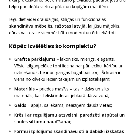
telpu par ideālu vietu atpūtai un kopīgām maltītēm.
Ieguldiet videi draudzīgās, stilīgās un funkcionālās
skandināvu mēbelēs
,
ražotas latvijā,
lai jūsu mājoklis,
dārzs vai terase vienmēr būtu moderni un ērti iekārtoti!
Kāpēc izvēlēties šo komplektu?
Grafīta pārklājums
– lakonisks, mierīgs, elegants.
Vēsie, zilganpelēkie toņi liecina par pārliecību, kārtību un
uzticēšanos, tie ir arī garīgās bagātības toņi. Šī krāsa ir
viena no cilvēku iecienītākajām un izplatītākajām;
Materiāls
– priedes masīvs –
tas ir dzīvs un silts
materiāls, kas lieliski iederas jebkurā dārza zonā;
Galds
– apaļš, saliekams, neaizņem daudz vietas;
Krēsli ar regulējamu atzveltni, paredzēti atpūtai un
saules siltuma baudīšanai
;
Formu izpildījums skandināvu stilā
dabiski izskatās