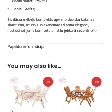
zīdaini matētu izskatu.
Tonis:
Grafīts;
Šis dārza mēbeļu komplekts apvieno dabisku koksnes
skaistumu, izturību un skandināvu dizaina eleganci,
nodrošinot Jums komfortu un stilu jebkurā sezonā! 🌿✨
Papildu informācija
You may also like…
-9%
-9%