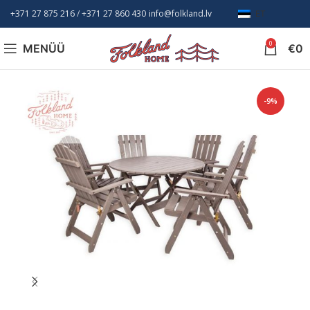
+371 27 875 216
/ +
371 27 860 430
info@folkland.lv
ET
0
MENÜÜ
€
0
-9%