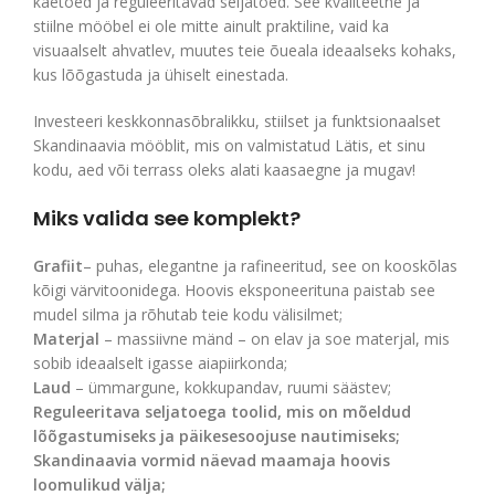
käetoed ja reguleeritavad seljatoed. See kvaliteetne ja
stiilne mööbel ei ole mitte ainult praktiline, vaid ka
visuaalselt ahvatlev, muutes teie õueala ideaalseks kohaks,
kus lõõgastuda ja ühiselt einestada.
Investeeri keskkonnasõbralikku, stiilset ja funktsionaalset
Skandinaavia mööblit, mis on valmistatud Lätis, et sinu
kodu, aed või terrass oleks alati kaasaegne ja mugav!
Miks valida see komplekt?
Grafiit
– puhas, elegantne ja rafineeritud, see on kooskõlas
kõigi värvitoonidega. Hoovis eksponeerituna paistab see
mudel silma ja rõhutab teie kodu välisilmet;
Materjal
– massiivne mänd – on elav ja soe materjal, mis
sobib ideaalselt igasse aiapiirkonda;
Laud
– ümmargune, kokkupandav, ruumi säästev;
Reguleeritava seljatoega toolid, mis on mõeldud
lõõgastumiseks ja päikesesoojuse nautimiseks;
Skandinaavia vormid näevad maamaja hoovis
loomulikud välja;