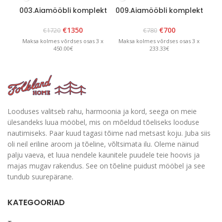
003.Aiamööbli komplekt
009.Aiamööbli komplekt
02
“Bavaria 8” Pruun
“Lolland” Pruun
€
1350
€
700
€
1720
€
780
Maksa kolmes võrdses osas 3 x
Maksa kolmes võrdses osas 3 x
Ma
450.00€
233.33€
Looduses valitseb rahu, harmoonia ja kord, seega on meie
ülesandeks luua mööbel, mis on mõeldud tõeliseks looduse
nautimiseks. Paar kuud tagasi tõime nad metsast koju. Juba siis
oli neil eriline aroom ja tõeline, võltsimata ilu. Oleme näinud
palju vaeva, et luua nendele kaunitele puudele teie hoovis ja
majas mugav rakendus. See on tõeline puidust mööbel ja see
tundub suurepärane.
KATEGOORIAD