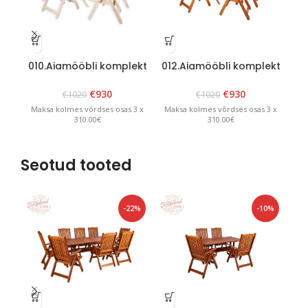
010.Aiamööbli komplekt
012.Aiamööbli komplekt
01
“Canada 6” Valge
“Canada 6” Pruun
€
930
€
930
€
1020
€
1020
Maksa kolmes võrdses osas 3 x
Maksa kolmes võrdses osas 3 x
Ma
310.00€
310.00€
Seotud tooted
-22%
-10%