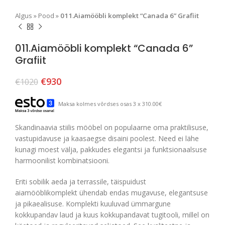
Algus
»
Pood
»
011.Aiamööbli komplekt “Canada 6” Grafiit
011.Aiamööbli komplekt “Canada 6”
Grafiit
€
930
€
1020
Maksa kolmes võrdses osas 3 x 310.00€
Skandinaavia stiilis mööbel on populaarne oma praktilisuse,
vastupidavuse ja kaasaegse disaini poolest. Need ei lähe
kunagi moest välja, pakkudes elegantsi ja funktsionaalsuse
harmoonilist kombinatsiooni.
Eriti sobilik aeda ja terrassile, täispuidust
aiamööblikomplekt ühendab endas mugavuse, elegantsuse
ja pikaealisuse. Komplekti kuuluvad ümmargune
kokkupandav laud ja kuus kokkupandavat tugitooli, millel on