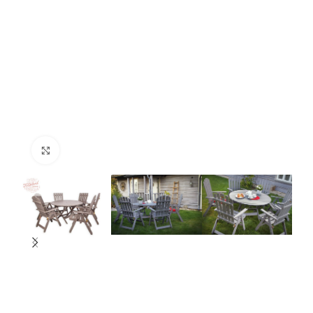
Suurendamiseks klõpsake