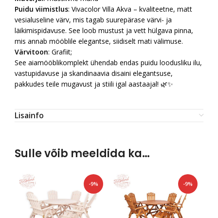
Puidu viimistlus
: Vivacolor Villa Akva – kvaliteetne, matt
vesialuseline värv, mis tagab suurepärase värvi- ja
läikimispidavuse. See loob mustust ja vett hülgava pinna,
mis annab mööblile elegantse, siidiselt mati välimuse.
Värvitoon
: Grafiit;
See aiamööblikomplekt ühendab endas puidu loodusliku ilu,
vastupidavuse ja skandinaavia disaini elegantsuse,
pakkudes teile mugavust ja stiili igal aastaajal! 🌿✨
Lisainfo
Sulle võib meeldida ka…
-9%
-9%