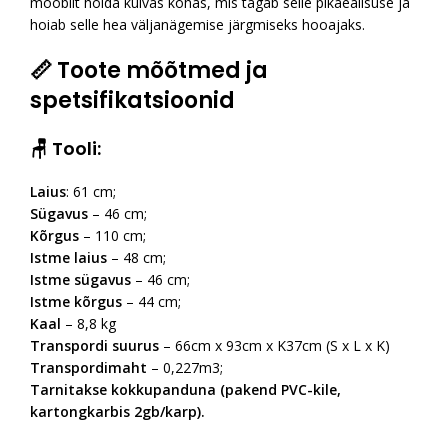
mööblit hoida kuivas kohas, mis tagab selle pikaealisuse ja
hoiab selle hea väljanägemise järgmiseks hooajaks.
📏 Toote mõõtmed ja
spetsifikatsioonid
🪑 Tooli:
Laius
: 61 cm;
Sügavus
– 46 cm;
Kõrgus
– 110 cm;
Istme laius
– 48 cm;
Istme sügavus
– 46 cm;
Istme kõrgus
– 44 cm;
Kaal
– 8,8 kg
Transpordi suurus
– 66cm x 93cm x K37cm (S x L x K)
Transpordimaht
– 0,227m3;
Tarnitakse kokkupanduna (pakend PVC-kile,
kartongkarbis 2gb/karp).