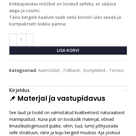
Kokkupandav mööbel on loodud selleks, et säästa
aega ja ruumi;
Tänu kergele kaalule saab seda kiiresti üles seada ja
kompaktselt kokku panna;
LISA KORVI
Kategooriad:
Aiamööbel
,
Folkland
,
Komplektid
,
Terrass
Kirjeldus
📌 Materjal ja vastupidavus
See laud ja toolid on valmistatud kvaliteetsest naturaalsest
männipuidust. Kuna puit on looduslik materjal, võivad
ilmastikutingimused (päike, vihm, tuul, lumi) põhjustada
selle struktuuri, värvi ja kuju kergeid muutusi. Aja jooksul