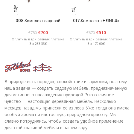
008.Комплект садовой
017.Комплект »HEINI 4»
0
мебели »LOLLAND» Графит
графит
€
700
€
510
€
780
€
670
Оплатить в три равных платежа
Оплатить в три равных платежа
Опл
3 x 233.33€
3 x 170.00€
В природе есть порядок, спокойствие и гармония, поэтому
наша задача — создать садовую мебель, предназначенную
для истинного наслаждения природой. Это отличное
чувство — настоящая деревянная мебель. Несколько
месяцев назад мы принесли её из леса. Уже тогда она имела
особый аромат и настоящую, природною красоту. Мы
славно потрудились, чтобы создать удобное применение
для этой красивой мебели в вашем саду.