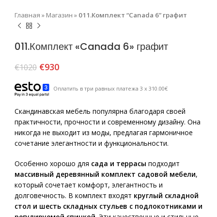
Главная
»
Магазин
»
011.Комплект “Canada 6” графит
011.Комплект «Canada 6» графит
€
930
€
1020
Оплатить в три равных платежа 3 x 310.00€
Скандинавская мебель популярна благодаря своей
практичности, прочности и современному дизайну. Она
никогда не выходит из моды, предлагая гармоничное
сочетание элегантности и функциональности.
Особенно хорошо для
сада и террасы
подходит
массивный деревянный комплект садовой мебели
,
который сочетает комфорт, элегантность и
долговечность. В комплект входят
круглый складной
стол и шесть складных стульев с подлокотниками и
регулируемой спинкой
. Эти качественные и стильные