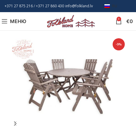
+371 27 875 216
/ +
371 27 860 430
info@folkland.lv
RU
0
МЕНЮ
€
0
-9%