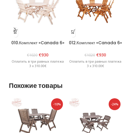
010.Комплект «Canada 6»
012.Комплект «Canada 6»
01
белый
коричневый
€
930
€
930
€
1020
€
1020
Оплатить в три равных платежа
Оплатить в три равных платежа
Опл
3 x 310.00€
3 x 310.00€
Похожие товары
-10%
-24%