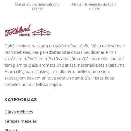
Maksā trīs vienādās daļās 3 x
Maksā trīs vienādās daļās 3 x
M
113.33€
113.33€
Dabā ir miers, saskaņa un sakārtotība, tāpēc Mūsu uzdevums ir
radīt mēbeles, kas paredzētas īstai dabas baudīšanai. Pirms
vairākiem mēnešiem mēs tās atnesām mājās no meža. Jau tad
tām piemita īpašs aromāts un patiess, nesamākslots skaistums.
Esam cītīgi parosījušies, lai radītu ērtu pielietojumu šiem
skaistajiem kokiem arī tavā sētā un namā. Šīs ir īstas koka
mēbeles un tā ir lieliska sajūta.
KATEGORIJAS
Dārza mēbeles
Terases mēbeles
Plaukti