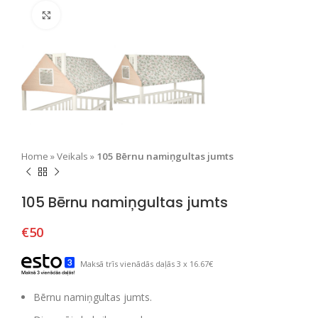
Nospiediet, lai palielinātu
Home
»
Veikals
»
105 Bērnu namiņgultas jumts
105 Bērnu namiņgultas jumts
€
50
Maksā trīs vienādās daļās 3 x 16.67€
Bērnu namiņgultas jumts.