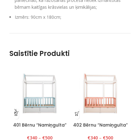
pārliecināti, ka ražošanas procesā netiek izmantotas
bērnam kaitīgas krāsvielas un ķimikālijas;
Izmērs: 90cm x 180cm;
Saistītie Produkti
401 Bērnu “Namiņgulta”
402 Bērnu “Namiņgulta”
40
90cm x 180cm x H 175cm
90cm x 180cm x H175
80
Balts/Zils
Balts/Rozā
€
340
–
€
500
€
340
–
€
500