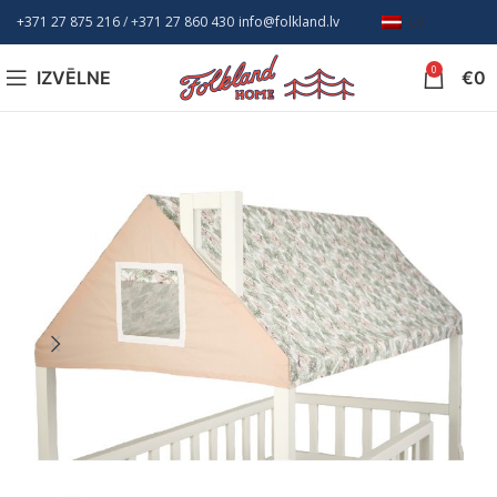
+371 27 875 216
/ +
371 27 860 430
info@folkland.lv
LV
0
IZVĒLNE
€
0