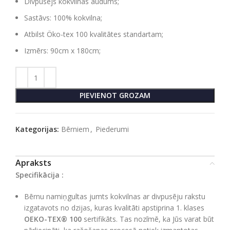
Divpusējs kokvilnas audums;
Sastāvs: 100% kokvilna;
Atbilst Öko-tex 100 kvalitātes standartam;
Izmērs: 90cm x 180cm;
PIEVIENOT GROZAM
Kategorijas:
Bērniem
,
Piederumi
Apraksts
Specifikācija :
Bērnu namiņgultas jumts kokvilnas ar divpusēju rakstu
izgatavots no dzijas, kuras kvalitāti apstiprina 1. klases
OEKO-TEX® 100
sertifikāts. Tas nozīmē, ka Jūs varat būt