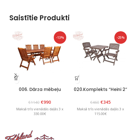
Saistītie Produkti
-13%
-25%
006. Dārza mēbeļu
020.Komplekts “Heini 2”
komplekts “Bavaria 6”
grafīts
Brūns
€
990
€
345
€
1140
€
460
Maksā trīs vienādās daļās 3 x
Maksā trīs vienādās daļās 3 x
M
330.00€
115.00€