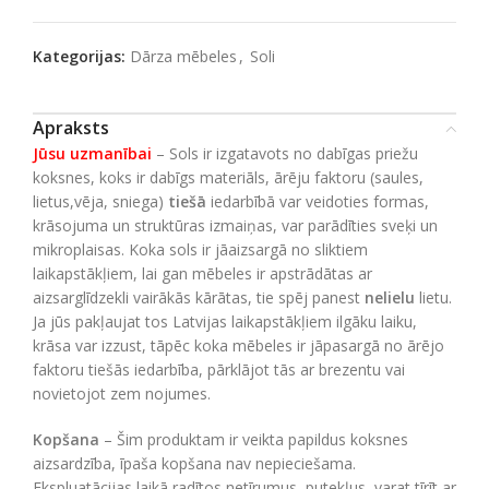
Kategorijas:
Dārza mēbeles
,
Soli
Apraksts
Jūsu uzmanībai
– Sols ir izgatavots no dabīgas priežu
koksnes, koks ir dabīgs materiāls, ārēju faktoru (saules,
lietus,vēja, sniega)
tiešā
iedarbībā var veidoties formas,
krāsojuma un struktūras izmaiņas, var parādīties sveķi un
mikroplaisas. Koka sols ir jāaizsargā no sliktiem
laikapstākļiem, lai gan mēbeles ir apstrādātas ar
aizsarglīdzekli vairākās kārātas, tie spēj panest
nelielu
lietu.
Ja jūs pakļaujat tos Latvijas laikapstākļiem ilgāku laiku,
krāsa var izzust, tāpēc koka mēbeles ir jāpasargā no ārējo
faktoru tiešās iedarbība, pārklājot tās ar brezentu vai
novietojot zem nojumes.
Kopšana
– Šim produktam ir veikta papildus koksnes
aizsardzība, īpaša kopšana nav nepieciešama.
Ekspluatācijas laikā radītos netīrumus, putekļus, varat tīrīt ar