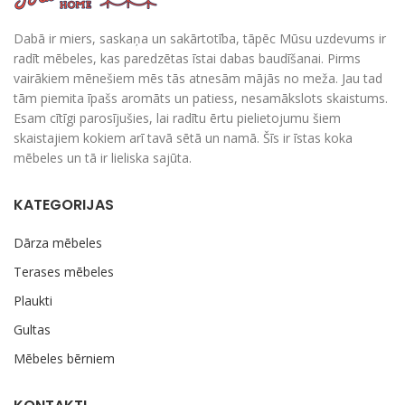
Dabā ir miers, saskaņa un sakārtotība, tāpēc Mūsu uzdevums ir
radīt mēbeles, kas paredzētas īstai dabas baudīšanai. Pirms
vairākiem mēnešiem mēs tās atnesām mājās no meža. Jau tad
tām piemita īpašs aromāts un patiess, nesamākslots skaistums.
Esam cītīgi parosījušies, lai radītu ērtu pielietojumu šiem
skaistajiem kokiem arī tavā sētā un namā. Šīs ir īstas koka
mēbeles un tā ir lieliska sajūta.
KATEGORIJAS
Dārza mēbeles
Terases mēbeles
Plaukti
Gultas
Mēbeles bērniem