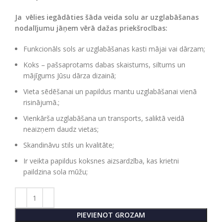
Ja vēlies iegādāties šāda veida solu ar uzglabāšanas
nodalījumu jāņem vērā dažas priekšrocības:
Funkcionāls sols ar uzglabāšanas kasti mājai vai dārzam;
Koks – pašsaprotams dabas skaistums, siltums un
mājīgums Jūsu dārza dizainā;
Vieta sēdēšanai un papildus mantu uzglabāšanai vienā
risinājumā.;
Vienkārša uzglabāšana un transports, saliktā veidā
neaizņem daudz vietas;
Skandināvu stils un kvalitāte;
Ir veikta papildus koksnes aizsardzība, kas krietni
paildzina sola mūžu;
PIEVIENOT GROZAM