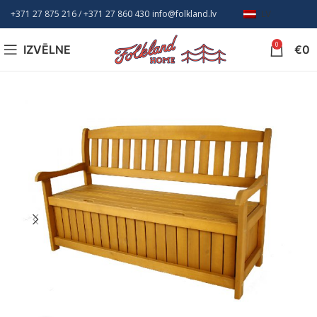
+371 27 875 216
/ +
371 27 860 430
info@folkland.lv
LV
0
IZVĒLNE
€
0