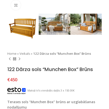
Nospiediet, lai palielinātu
Home
»
Veikals
»
122 Dārza sols “Munchen Box” Brūns
122 Dārza sols “Munchen Box” Brūns
€
450
Maksā trīs vienādās daļās 3 x 150.00€
Terases sols “Munchen Box” brūns ar uzglabāšanas
nodalījumu