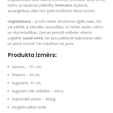
ūdens un lupatiņas palīdzību.
Ieteicams
atjaunot,
aizsargkrāsas slāni reizi gadā noslēdzot dārza sezonu.
Uzglabāšana
– Ja sols netiek izmantotas ilgāku laiku, tās
var pārklāt ar pārvalku, lai paslēptu no tiešās saules, ūdens
un vēja iedarbības. Ziemas periodā mēbeles vēlams
uzglabāt
sausā vietā
, tas ļaus paildzināt kalpošanas laiku
un jaunā sezonā Tās izskatīsies kā jauns.
Produkta izmērs:
Garums – 151 cm;
Platums – 50 cm;
Augstums- 91 cm;
Augstums līdz sēdeklim – 44cm;
Maksimālā slodze – 400kg;
Piegādā saliktā veidā;