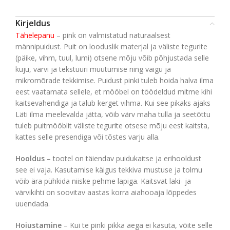
Kirjeldus
Tähelepanu
– pink on valmistatud naturaalsest
männipuidust. Puit on looduslik materjal ja väliste tegurite
(päike, vihm, tuul, lumi) otsene mõju võib põhjustada selle
kuju, värvi ja tekstuuri muutumise ning vaigu ja
mikromõrade tekkimise. Puidust pinki tuleb hoida halva ilma
eest vaatamata sellele, et mööbel on töödeldud mitme kihi
kaitsevahendiga ja talub kerget vihma. Kui see pikaks ajaks
Läti ilma meelevalda jätta, võib värv maha tulla ja seetõttu
tuleb puitmööblit väliste tegurite otsese mõju eest kaitsta,
kattes selle presendiga või tõstes varju alla.
Hooldus
– tootel on täiendav puidukaitse ja erihooldust
see ei vaja. Kasutamise käigus tekkiva mustuse ja tolmu
võib ära pühkida niiske pehme lapiga. Kaitsvat laki- ja
värvikihti on soovitav aastas korra aiahooaja lõppedes
uuendada.
Hoiustamine
– Kui te pinki pikka aega ei kasuta, võite selle