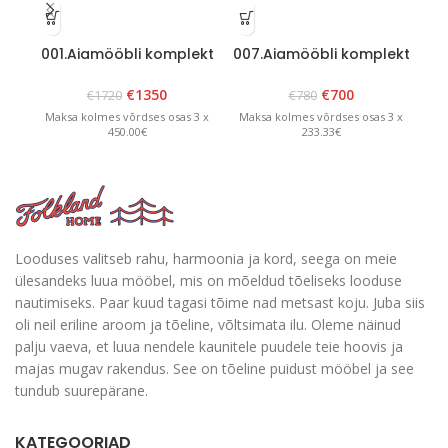
001.Aiamööbli komplekt
007.Aiamööbli komplekt
02
“Bavaria 8” Valge
“Lolland” Valge
€
1350
€
700
€
1720
€
780
Maksa kolmes võrdses osas 3 x
Maksa kolmes võrdses osas 3 x
Ma
450.00€
233.33€
Looduses valitseb rahu, harmoonia ja kord, seega on meie
ülesandeks luua mööbel, mis on mõeldud tõeliseks looduse
nautimiseks. Paar kuud tagasi tõime nad metsast koju. Juba siis
oli neil eriline aroom ja tõeline, võltsimata ilu. Oleme näinud
palju vaeva, et luua nendele kaunitele puudele teie hoovis ja
majas mugav rakendus. See on tõeline puidust mööbel ja see
tundub suurepärane.
KATEGOORIAD