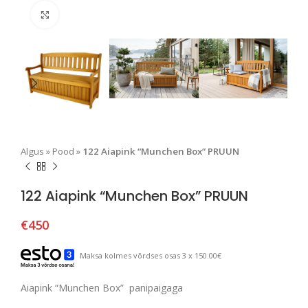
Suurendamiseks klõpsake
Algus
»
Pood
»
122 Aiapink “Munchen Box” PRUUN
122 Aiapink “Munchen Box” PRUUN
€
450
Maksa kolmes võrdses osas 3 x 150.00€
Aiapink “Munchen Box” panipaigaga