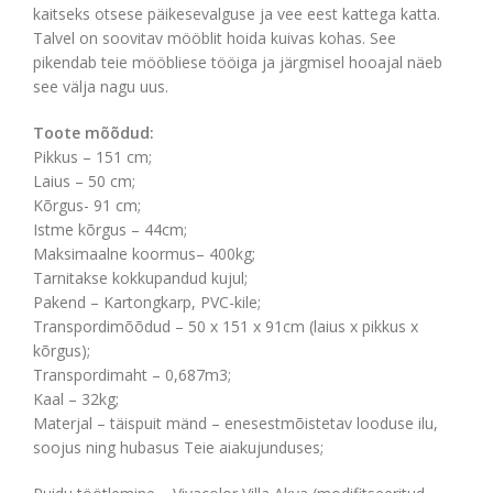
kaitseks otsese päikesevalguse ja vee eest kattega katta.
Talvel on soovitav mööblit hoida kuivas kohas. See
pikendab teie mööbliese tööiga ja järgmisel hooajal näeb
see välja nagu uus.
Toote mõõdud:
Pikkus – 151 cm;
Laius – 50 cm;
Kõrgus- 91 cm;
Istme kõrgus – 44cm;
Maksimaalne koormus– 400kg;
Tarnitakse kokkupandud kujul;
Pakend – Kartongkarp, PVC-kile;
Transpordimõõdud – 50 x 151 x 91cm (laius x pikkus x
kõrgus);
Transpordimaht – 0,687m3;
Kaal – 32kg;
Materjal – täispuit mänd – enesestmõistetav looduse ilu,
soojus ning hubasus Teie aiakujunduses;