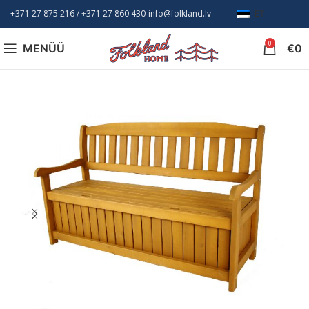
+371 27 875 216
/ +
371 27 860 430
info@folkland.lv
ET
0
MENÜÜ
€
0