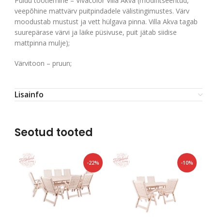
Puidu töötlemine – Vivacolor Villa Akva (modifitseeritud,
veepõhine mattvärv puitpindadele välistingimustes. Värv
moodustab mustust ja vett hülgava pinna. Villa Akva tagab
suurepärase värvi ja läike püsivuse, puit jätab siidise
mattpinna mulje);
Värvitoon – pruun;
Lisainfo
Seotud tooted
-22%
-10%