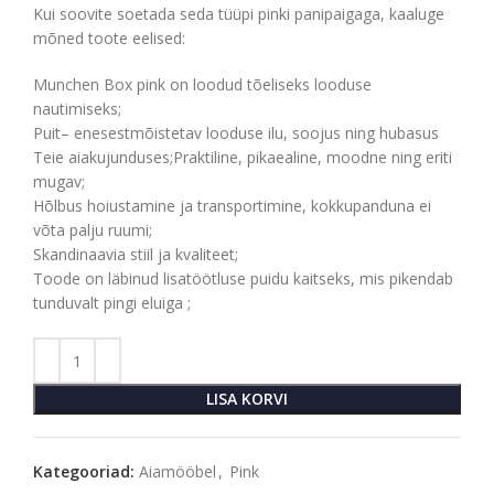
Kui soovite soetada seda tüüpi pinki panipaigaga, kaaluge
mõned toote eelised:
Munchen Box pink on loodud tõeliseks looduse
nautimiseks;
Puit– enesestmõistetav looduse ilu, soojus ning hubasus
Teie aiakujunduses;Praktiline, pikaealine, moodne ning eriti
mugav;
Hõlbus hoiustamine ja transportimine, kokkupanduna ei
võta palju ruumi;
Skandinaavia stiil ja kvaliteet;
Toode on läbinud lisatöötluse puidu kaitseks, mis pikendab
tunduvalt pingi eluiga ;
LISA KORVI
Kategooriad:
Aiamööbel
,
Pink