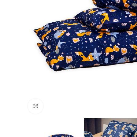
Nospiediet, lai palielinātu