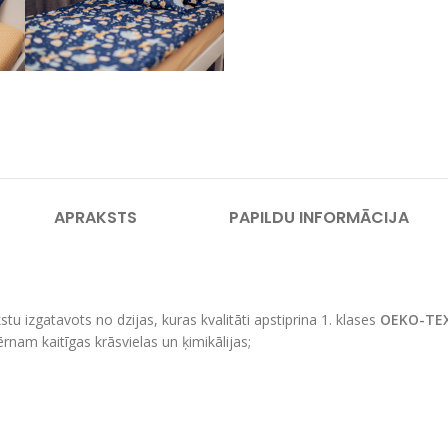
APRAKSTS
PAPILDU INFORMĀCIJA
u izgatavots no dzijas, kuras kvalitāti apstiprina 1. klases
OEKO-TE
rnam kaitīgas krāsvielas un ķimikālijas;