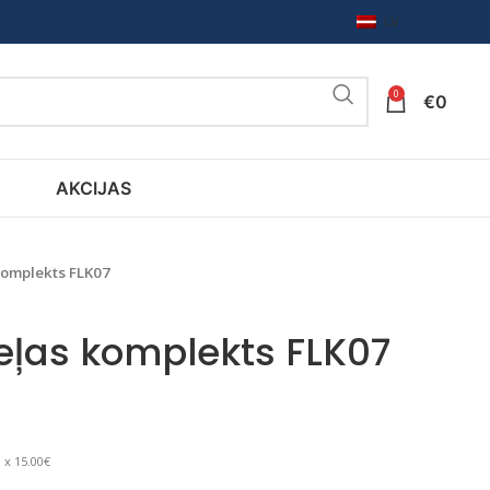
LV
0
€
0
AKCIJAS
komplekts FLK07
eļas komplekts FLK07
 x 15.00€