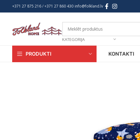
+371 27 875 216
/ +
371 27 860 430
info@folkland.lv
KATEGORIJA
KONTAKTI
PRODUKTI