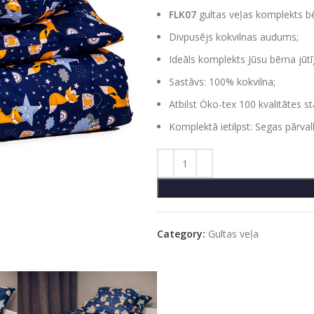
FLK07
gultas veļas komplekts 
Divpusējs kokvilnas audums;
Ideāls komplekts Jūsu bērna jūtī
Sastāvs: 100% kokvilna;
Atbilst Öko-tex 100 kvalitātes s
Komplektā ietilpst: Segas pārval
Category:
Gultas veļa