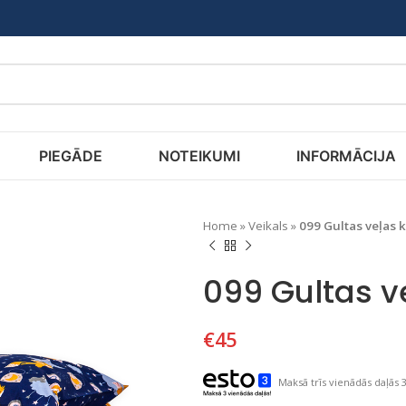
PIEGĀDE
NOTEIKUMI
INFORMĀCIJA
Home
»
Veikals
»
099 Gultas veļas 
099 Gultas v
€
45
Maksā trīs vienādās daļās 3