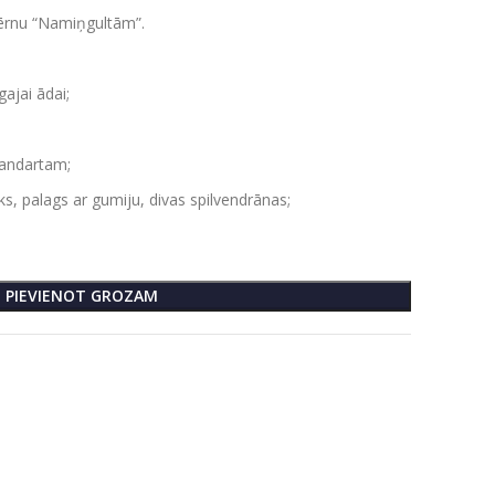
bērnu “Namiņgultām”.
gajai ādai;
tandartam;
ks, palags ar gumiju, divas spilvendrānas;
PIEVIENOT GROZAM