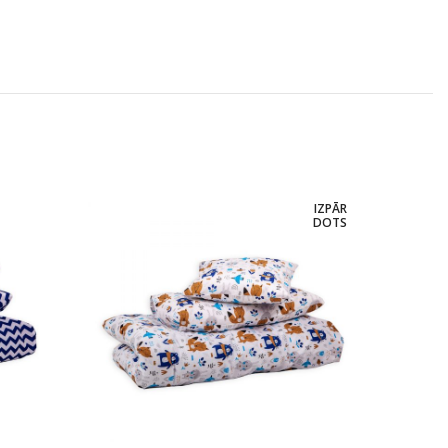
IZPĀR
DOTS