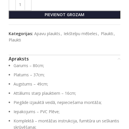
PIEVIENOT GROZAM
Kategorijas:
Apavu plaukts
,
Iekštelpu mēbeles
,
Plaukti
,
Plaukti
Apraksts
Garums – 80cm;
Platums – 37cm;
Augstums – 49cm;
Attālums starp plauktiem – 16cm;
Piegāde izjauktā veidā, nepieciešama montāža;
Iepakojums – PVC Plēve;
Komplektā – montāžas instrukcija, furnitūra un seškantis
skrūvēšanai;