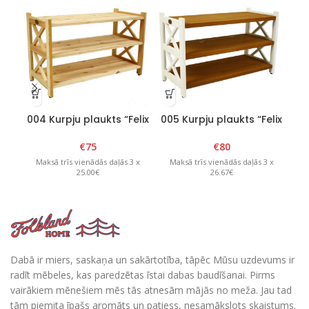
004 Kurpju plaukts “Felix
005 Kurpju plaukts “Felix
2” Natural
2” Balts/Brūns
€
75
€
80
Maksā trīs vienādās daļās 3 x
Maksā trīs vienādās daļās 3 x
M
25.00€
26.67€
Dabā ir miers, saskaņa un sakārtotība, tāpēc Mūsu uzdevums ir
radīt mēbeles, kas paredzētas īstai dabas baudīšanai. Pirms
vairākiem mēnešiem mēs tās atnesām mājās no meža. Jau tad
tām piemita īpašs aromāts un patiess, nesamākslots skaistums.