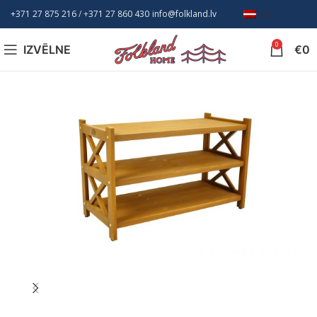
+371 27 875 216
/ +
371 27 860 430
info@folkland.lv
LV
0
IZVĒLNE
€
0