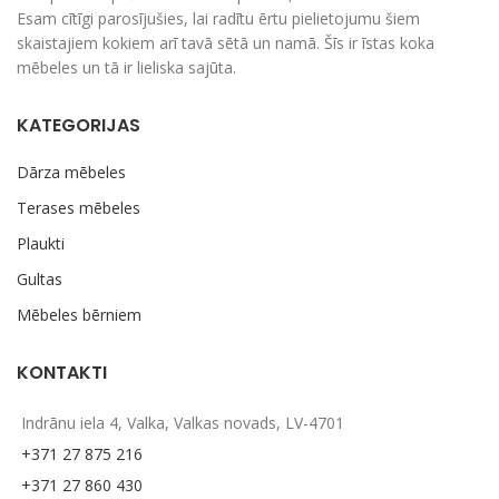
Esam cītīgi parosījušies, lai radītu ērtu pielietojumu šiem
skaistajiem kokiem arī tavā sētā un namā. Šīs ir īstas koka
mēbeles un tā ir lieliska sajūta.
KATEGORIJAS
Dārza mēbeles
Terases mēbeles
Plaukti
Gultas
Mēbeles bērniem
KONTAKTI
Indrānu iela 4, Valka, Valkas novads, LV-4701
+371 27 875 216
+371 27 860 430