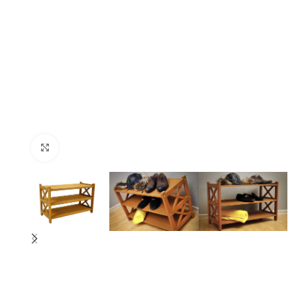
Nospiediet, lai palielinātu