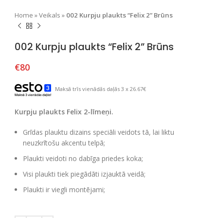
Home
»
Veikals
»
002 Kurpju plaukts “Felix 2” Brūns
002 Kurpju plaukts “Felix 2” Brūns
€
80
Maksā trīs vienādās daļās 3 x 26.67€
Кurpju plaukts Felix 2-līmeņi.
Grīdas plauktu dizains speciāli veidots tā, lai liktu
neuzkrītošu akcentu telpā;
Plaukti veidoti no dabīga priedes koka;
Visi plaukti tiek piegādāti izjauktā veidā;
Plaukti ir viegli montējami;