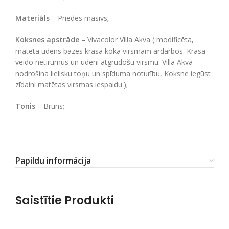
Materiāls
– Priedes masīvs;
Koksnes apstrāde –
Vivacolor Villa Akva
( modificēta,
matēta ūdens bāzes krāsa koka virsmām ārdarbos. Krāsa
veido netīrumus un ūdeni atgrūdošu virsmu. Villa Akva
nodrošina lielisku toņu un spīduma noturību, Koksne iegūst
zīdaini matētas virsmas iespaidu.);
Tonis
– Brūns;
Papildu informācija
Saistītie Produkti