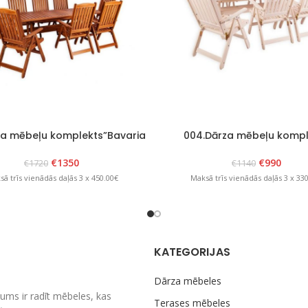
za mēbeļu komplekts”Bavaria
004.Dārza mēbeļu kompl
8″ Brūns
“Bavaria 6” balts
€
1350
€
990
€
1720
€
1140
ā trīs vienādās daļās 3 x 450.00€
Maksā trīs vienādās daļās 3 x 33
KATEGORIJAS
Dārza mēbeles
ums ir radīt mēbeles, kas
Terases mēbeles