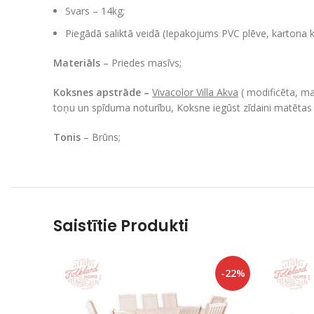
Svars – 14kg;
Piegādā saliktā veidā (Iepakojums PVC plēve, kartona k
Materiāls
– Priedes masīvs;
Koksnes apstrāde –
Vivacolor Villa Akva
( modificēta, ma
toņu un spīduma noturību, Koksne iegūst zīdaini matētas 
Tonis
– Brūns;
Saistītie Produkti
-22%