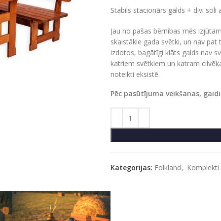
Stabils stacionārs galds + divi soli 
Jau no pašas bērnības mēs izjūtam, k
skaistākie gada svētki, un nav pat t
izdotos, bagātīgi klāts galds nav s
katriem svētkiem un katram cilvēkam
noteikti eksistē.
Pēc pasūtījuma veikšanas, gaid
Kategorijas:
Folkland
,
Komplekti