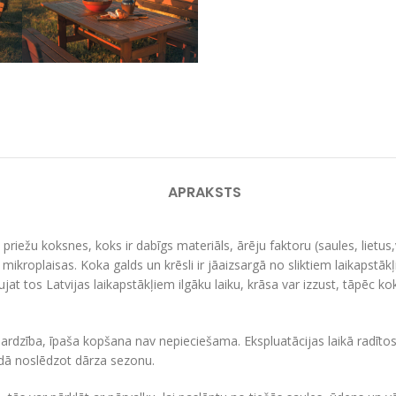
APRAKSTS
 priežu koksnes, koks ir dabīgs materiāls, ārēju faktoru (saules, lietus
ikroplaisas. Koka galds un krēsli ir jāaizsargā no sliktiem laikapstākļ
aujat tos Latvijas laikapstākļiem ilgāku laiku, krāsa var izzust, tāpēc 
rdzība, īpaša kopšana nav nepieciešama. Ekspluatācijas laikā radītos 
adā noslēdzot dārza sezonu.