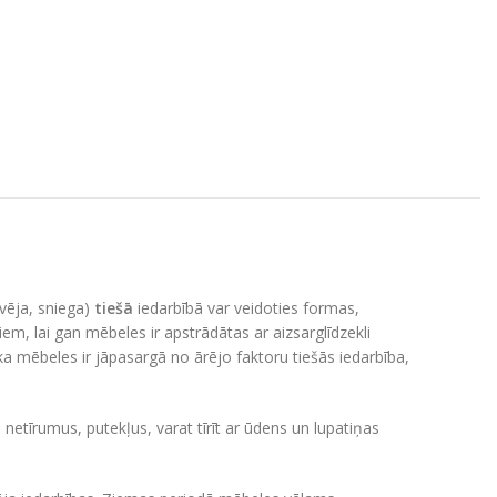
,vēja, sniega)
tiešā
iedarbībā var veidoties formas,
iem, lai gan mēbeles ir apstrādātas ar aizsarglīdzekli
koka mēbeles ir jāpasargā no ārējo faktoru tiešās iedarbība,
netīrumus, putekļus, varat tīrīt ar ūdens un lupatiņas