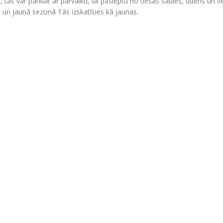
, tās var pārklāt ar pārvalku, lai paslēptu no tiešās saules, ūdens un
ku un jaunā sezonā Tās izskatīsies kā jaunas.