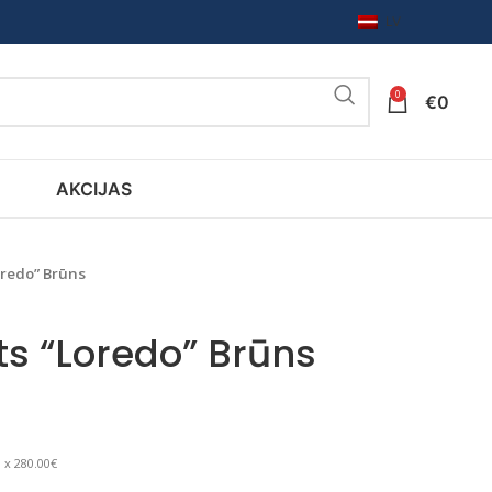
LV
0
€
0
AKCIJAS
oredo” Brūns
s “Loredo” Brūns
 x 280.00€