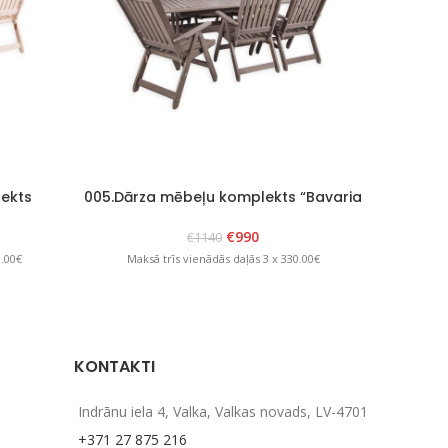
ekts
005.Dārza mēbeļu komplekts “Bavaria
007.
6” Grafīts
€
990
€
1140
0.00€
Maksā trīs vienādās daļās 3 x 330.00€
Maks
KONTAKTI
Indrānu iela 4, Valka, Valkas novads, LV-4701
+371 27 875 216