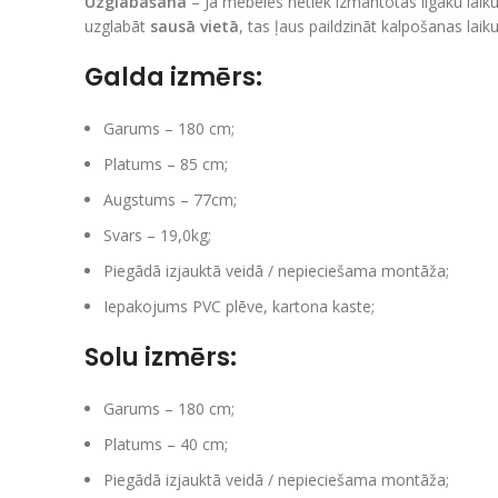
Uzglabāšana
– Ja mēbeles netiek izmantotas ilgāku laiku
uzglabāt
sausā vietā
, tas ļaus paildzināt kalpošanas lai
Galda izmērs:
Garums – 180 cm;
Platums – 85 cm;
Augstums – 77cm;
Svars – 19,0kg;
Piegādā izjauktā veidā / nepieciešama montāža;
Iepakojums PVC plēve, kartona kaste;
Solu izmērs:
Garums – 180 cm;
Platums – 40 cm;
Piegādā izjauktā veidā / nepieciešama montāža;