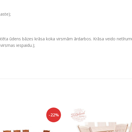
aste);
tēta ūdens bāzes krāsa koka virsmām ārdarbos. Krāsa veido netīrumus
virsmas iespaidu.);
-22%