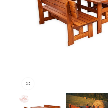
Nospiediet, lai palielinātu