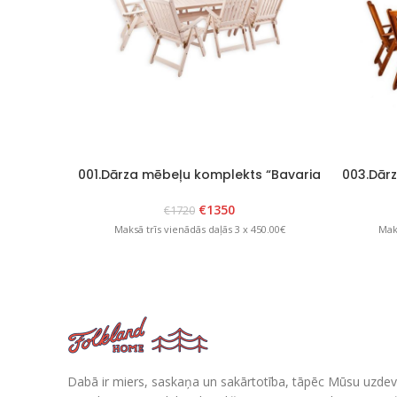
001.Dārza mēbeļu komplekts “Bavaria
003.Dār
8” Balts
€
1350
€
1720
Maksā trīs vienādās daļās 3 x 450.00€
Maks
Dabā ir miers, saskaņa un sakārtotība, tāpēc Mūsu uzdev