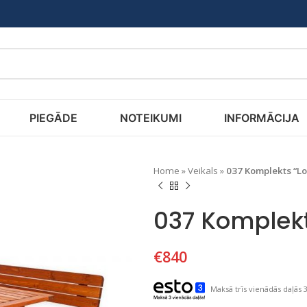
PIEGĀDE
NOTEIKUMI
INFORMĀCIJA
Home
»
Veikals
»
037 Komplekts “L
037 Komplekt
€
840
Maksā trīs vienādās daļās 3