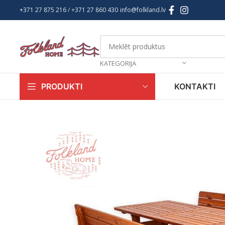
+371 27 875 216
/ +
371 27 860 430
info@folkland.lv
KATEGORIJA
KONTAKTI
PRODUKTI