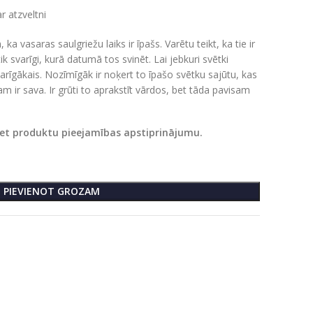
ar atzveltni
a vasaras saulgriežu laiks ir īpašs. Varētu teikt, ka tie ir
ik svarīgi, kurā datumā tos svinēt. Lai jebkuri svētki
varīgākais. Nozīmīgāk ir noķert to īpašo svētku sajūtu, kas
 ir sava. Ir grūti to aprakstīt vārdos, bet tāda pavisam
iet produktu pieejamības apstiprinājumu.
PIEVIENOT GROZAM