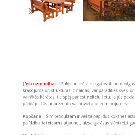
Jūsu uzmanībai
– Galds un krēsli ir izgatavoti no dabīgas
krāsojuma un struktūras izmaiņas, var parādīties sveķi un m
vairākās kārātas, tie spēj panest
nelielu
lietu. Ja jūs pakļ
pārklājot tās ar brezentu vai novietojot zem nojumes.
Kopšana
– Šim produktam ir veikta papildus koksnes aizsa
palīdzību.
Ieteicams
atjaunot, aizsargkrāsas slāni reizi g