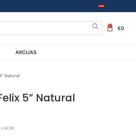
LV
0
€
0
AKCIJAS
 5” Natural
Felix 5” Natural
 x 34.33€