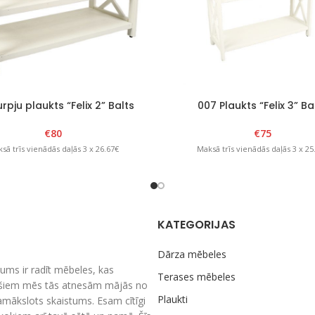
rpju plaukts “Felix 2” Balts
007 Plaukts “Felix 3” Ba
€
80
€
75
sā trīs vienādās daļās 3 x 26.67€
Maksā trīs vienādās daļās 3 x 25
KATEGORIJAS
Dārza mēbeles
ums ir radīt mēbeles, kas
Terases mēbeles
nešiem mēs tās atnesām mājās no
Plaukti
amākslots skaistums. Esam cītīgi