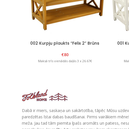
002 Kurpju plaukts “Felix 2” Brūns
001 Ku
€
80
Maksā trīs vienādās daļās 3 x 26.67€
Mak
Dabā ir miers, saskaņa un sakārtotība, tāpēc Mūsu uzdev
paredzētas īstai dabas baudīšanai. Pirms vairākiem mē
meža. Jau tad tām piemita īpašs aromāts un patiess, nes