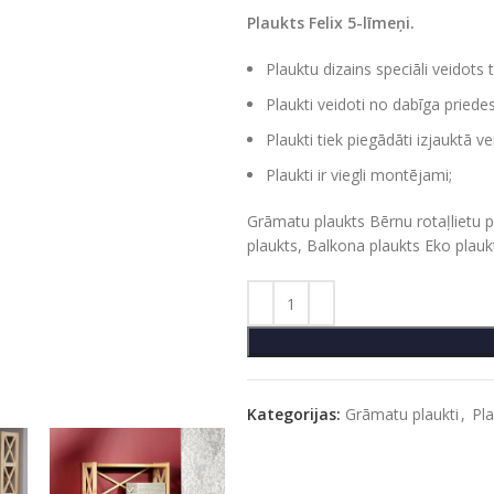
Plaukts Felix 5-līmeņi.
Plauktu dizains speciāli veidots t
Plaukti veidoti no dabīga priede
Plaukti tiek piegādāti izjauktā ve
Plaukti ir viegli montējami;
Grāmatu plaukts Bērnu rotaļlietu 
plaukts, Balkona plaukts Eko plau
Kategorijas:
Grāmatu plaukti
,
Pla