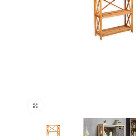
Nospiediet, lai palielinātu