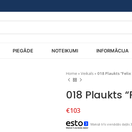
PIEGĀDE
NOTEIKUMI
INFORMĀCIJA
Home
»
Veikals
»
018 Plaukts “Felix
018 Plaukts “
€
103
Maksā trīs vienādās daļās 3