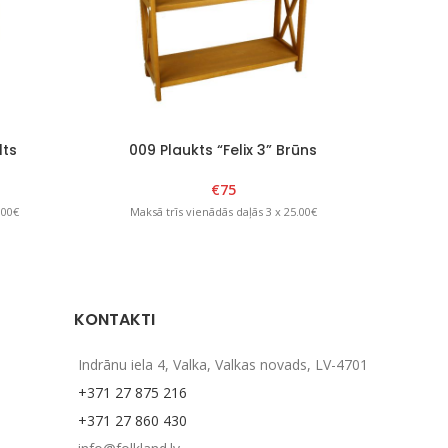
lts
009 Plaukts “Felix 3” Brūns
012
€
75
.00€
Maksā trīs vienādās daļās 3 x 25.00€
Mak
KONTAKTI
Indrānu iela 4, Valka, Valkas novads, LV-4701
+371 27 875 216
+371 27 860 430