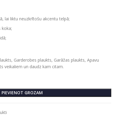
ā, lai liktu neuzkrītošu akcentu telpā;
s koka;
idā;
plaukts, Garderobes plaukts, Garāžas plaukts, Apavu
kts veikaliem un daudz kam citam.
PIEVIENOT GROZAM
ukti