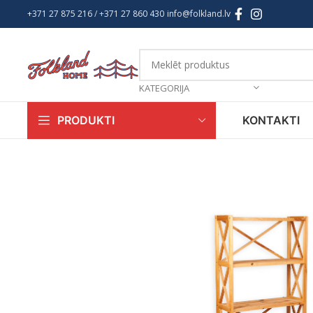
+371 27 875 216
/ +
371 27 860 430
info@folkland.lv
KATEGORIJA
KONTAKTI
PRODUKTI