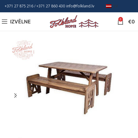
+371 27 875 216
/ +
371 27 860 430
info@folkland.lv
LV
0
IZVĒLNE
€
0