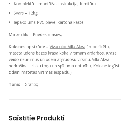
Komplektā – montāžas instrukcija, furnitūra;
Svars – 12kg;
Iepakojums PVC plēve, kartona kaste;
Materiāls
– Priedes masīvs;
Koksnes apstrāde –
Vivacolor Villa Akva
( modificēta,
matēta ūdens bāzes krāsa koka virsmām ārdarbos. Krāsa
veido netīrumus un ūdeni atgrūdošu virsmu. Villa Akva
nodrošina lielisku toņu un spīduma noturību, Koksne iegūst
zīdaini matētas virsmas iespaidu.);
Tonis –
Grafīts;
Saistītie Produkti