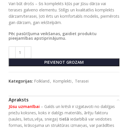
Vari būt drošs – šis komplekts kļūs par Jūsu dārza vai
terases galveno elementu. Stilīgs un kvalitatīvs komplekts
dārzam/terasei, ļoti ērts un komfortabls modelis, piemērots
gan dārzam, gan iekštelpām.
Pēc pasūtījuma veikšanas, gaidiet produktu
pieejamības apstiprinājumu.
PIEVIENOT GROZAM
Kategorijas:
Folkland
,
Komplekti
,
Terasei
Apraksts
Jūsu uzmanībai
– Galds un krēsli ir izgatavoti no dabīgas
priežu koksnes, koks ir dabīgs materiāls, ārēju faktoru
(saules, lietus,vēja, sniega)
tiešā
iedarbībā var veidoties
formas, krāsojuma un struktūras izmaiņas, var parādīties