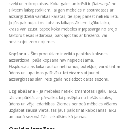
sveķi un mikroplaisas. Koka galds un krēsli ir jāaizsargā no
sliktiem laikapstākļiem, lai gan mēbeles ir apstrādātas ar
aizsarglīdzekli vairākās kārātas, tie spēj panest
nelielu
lietu.
Ja jūs pakļaujat tos Latvijas laikapstākļiem ilgāku laiku,
krāsa var izzust, tāpēc koka mēbeles ir jāpasargā no ārējo
faktoru tiešās iedarbība, pārklājot tās ar brezentu vai
novietojot zem nojumes.
Kopšana
– Šim produktam ir veikta papildus koksnes
aizsardzība, īpaša kopšana nav nepieciešama.
Ekspluatācijas laikā radītos netīrumus, putekļus, varat tīrīt ar
ūdens un lupatiņas palīdzību.
Ieteicams
atjaunot,
aizsargkrāsas slāni reizi gadā noslēdzot dārza sezonu.
Uzglabāšana
– Ja mēbeles netiek izmantotas ilgāku laiku,
tās var pārklāt ar pārvalku, lai paslēptu no tiešās saules,
ūdens un vēja iedarbības. Ziemas periodā mēbeles vēlams
uzglabāt
sausā vietā
, tas ļaus paildzināt kalpošanas laiku
un jaunā sezonā Tās izskatīsies kā jaunas.