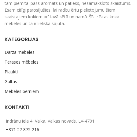
tām piemita īpašs aromāts un patiess, nesamākslots skaistums.
Esam cītīgi parosījušies, lai radītu ērtu pielietojumu šiem
skaistajiem kokiem arī tavā sētā un namā. Šīs ir īstas koka
mēbeles un tā ir lieliska sajūta.
KATEGORIJAS
Dārza mēbeles
Terases mēbeles
Plaukti
Gultas
Mēbeles bērniem
KONTAKTI
Indrānu iela 4, Valka, Valkas novads, LV-4701
+371 27 875 216