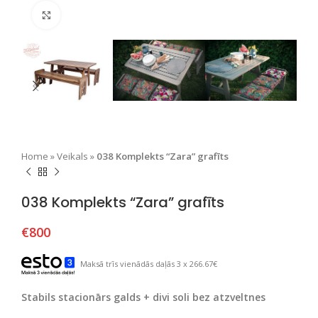
Nospiediet, lai palielinātu
Home
»
Veikals
»
038 Komplekts “Zara” grafīts
038 Komplekts “Zara” grafīts
€
800
Maksā trīs vienādās daļās 3 x 266.67€
Stabils stacionārs galds + divi soli bez atzveltnes