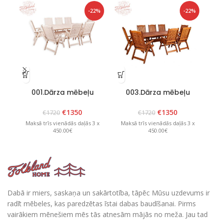
-22%
-22%
001.Dārza mēbeļu
003.Dārza mēbeļu
komplekts “Bavaria 8”
komplekts”Bavaria 8″
k
Balts
Brūns
€
1350
€
1350
€
1720
€
1720
Maksā trīs vienādās daļās 3 x
Maksā trīs vienādās daļās 3 x
M
450.00€
450.00€
Dabā ir miers, saskaņa un sakārtotība, tāpēc Mūsu uzdevums ir
radīt mēbeles, kas paredzētas īstai dabas baudīšanai. Pirms
vairākiem mēnešiem mēs tās atnesām mājās no meža. Jau tad