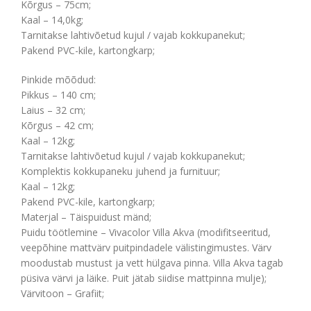
Kõrgus – 75cm;
Kaal – 14,0kg;
Tarnitakse lahtivõetud kujul / vajab kokkupanekut;
Pakend PVC-kile, kartongkarp;
Pinkide mõõdud:
Pikkus – 140 cm;
Laius – 32 cm;
Kõrgus – 42 cm;
Kaal – 12kg;
Tarnitakse lahtivõetud kujul / vajab kokkupanekut;
Komplektis kokkupaneku juhend ja furnituur;
Kaal – 12kg;
Pakend PVC-kile, kartongkarp;
Materjal – Täispuidust mänd;
Puidu töötlemine – Vivacolor Villa Akva (modifitseeritud,
veepõhine mattvärv puitpindadele välistingimustes. Värv
moodustab mustust ja vett hülgava pinna. Villa Akva tagab
püsiva värvi ja läike. Puit jätab siidise mattpinna mulje);
Värvitoon – Grafiit;