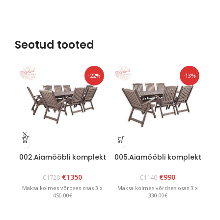
Seotud tooted
-22%
-13%
002.Aiamööbli komplekt
005.Aiamööbli komplekt
00
“Bavaria 8” Grafiit
“Bavaria 6” Grafiit
€
1350
€
990
€
1720
€
1140
Maksa kolmes võrdses osas 3 x
Maksa kolmes võrdses osas 3 x
Ma
450.00€
330.00€