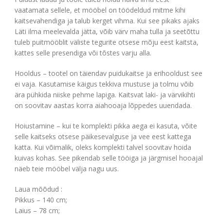
vaatamata sellele, et mööbel on töödeldud mitme kihi
kaitsevahendiga ja talub kerget vihma. Kui see pikaks ajaks
Läti ilma meelevalda jätta, võib värv maha tulla ja seetõttu
tuleb puitmööblit väliste tegurite otsese mõju eest kaitsta,
kattes selle presendiga või tõstes varju alla.
Hooldus – tootel on täiendav puidukaitse ja erihooldust see
ei vaja. Kasutamise käigus tekkiva mustuse ja tolmu võib
ära pühkida niiske pehme lapiga. Kaitsvat laki- ja värvikihti
on soovitav aastas korra aiahooaja lõppedes uuendada.
Hoiustamine – kui te komplekti pikka aega ei kasuta, võite
selle kaitseks otsese päikesevalguse ja vee eest kattega
katta. Kui võimalik, oleks komplekti talvel soovitav hoida
kuivas kohas. See pikendab selle tööiga ja järgmisel hooajal
näeb teie mööbel välja nagu uus.
Laua mõõdud :
Pikkus – 140 cm;
Laius – 78 cm;