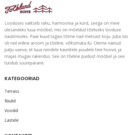
Looduses valitseb rahu, harmoonia ja kord, seega on meie
ülesandeks luua mööbel, mis on mõeldud tõeliseks looduse
nautimiseks. Paar kuud tagasi tõime nad metsast koju. Juba siis
oli neil eriline aroom ja tõeline, võltsimata ilu. Oleme näinud
palju vaeva, et luua nendele kaunitele puudele teie hoovis ja
majas mugav rakendus. See on tõeline puidust mööbel ja see
tundub suurepärane.
KATEGOORIAD
Terrass
Riiulid
Voodid
Lastele