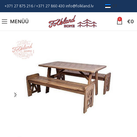
+371 27 875 216
/ +
371 27 860 430
info@folkland.lv
ET
0
MENÜÜ
€
0