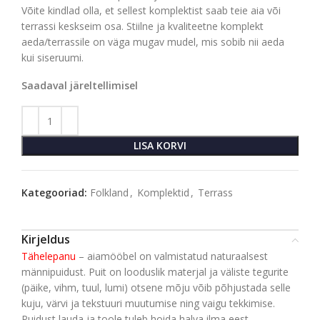
Võite kindlad olla, et sellest komplektist saab teie aia või
terrassi keskseim osa. Stiilne ja kvaliteetne komplekt
aeda/terrassile on väga mugav mudel, mis sobib nii aeda
kui siseruumi.
Saadaval järeltellimisel
LISA KORVI
Kategooriad:
Folkland
,
Komplektid
,
Terrass
Kirjeldus
Tähelepanu
– aiamööbel on valmistatud naturaalsest
männipuidust. Puit on looduslik materjal ja väliste tegurite
(päike, vihm, tuul, lumi) otsene mõju võib põhjustada selle
kuju, värvi ja tekstuuri muutumise ning vaigu tekkimise.
Puidust lauda ja toole tuleb hoida halva ilma eest