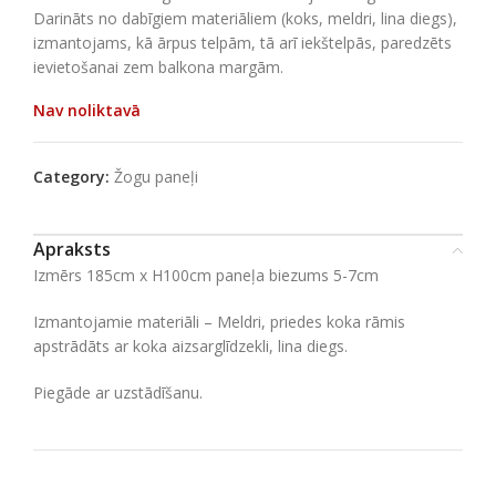
Darināts no dabīgiem materiāliem (koks, meldri, lina diegs),
izmantojams, kā ārpus telpām, tā arī iekštelpās, paredzēts
ievietošanai zem balkona margām.
Nav noliktavā
Category:
Žogu paneļi
Apraksts
Izmērs 185cm x H100cm paneļa biezums 5-7cm
Izmantojamie materiāli – Meldri, priedes koka rāmis
apstrādāts ar koka aizsarglīdzekli, lina diegs.
Piegāde ar uzstādīšanu.