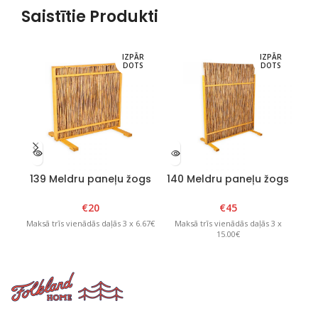
Saistītie Produkti
IZPĀR
IZPĀR
DOTS
DOTS
139 Meldru paneļu žogs
140 Meldru paneļu žogs
14
115cm x H100cm
150cm x H185cm
€
20
€
45
Maksā trīs vienādās daļās 3 x 6.67€
Maksā trīs vienādās daļās 3 x
M
15.00€