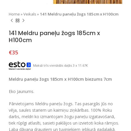
Home
»
Veikals
»
141 Meldru paneļu žogs 185cm x H100cm
141 Meldru paneļu žogs 185cm x
H100cm
€
35
Maksā trīs vienādās daļās 3 x 11.67€
Meldru paneļu žogs 185cm x H100cm biezums 7cm
Eko Jaunums.
Pārvietojams Meldru paneļu žogs. Tas pasargās Jūs no
vēja, saules stariem un kaimiņu ziņkārības. 100% Roku
darbs, meldri ko izmantojam žogu paneļu izgatavošanā,
tiek rūpīgi atlasīti, sasieti paklājos un izvietoti koka rāmjos.
Laba dāvana draugiem un tuviniekiem jebkurā gadalaikā.