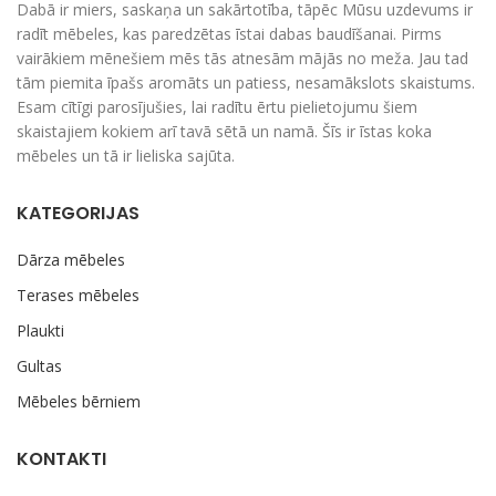
Dabā ir miers, saskaņa un sakārtotība, tāpēc Mūsu uzdevums ir
radīt mēbeles, kas paredzētas īstai dabas baudīšanai. Pirms
vairākiem mēnešiem mēs tās atnesām mājās no meža. Jau tad
tām piemita īpašs aromāts un patiess, nesamākslots skaistums.
Esam cītīgi parosījušies, lai radītu ērtu pielietojumu šiem
skaistajiem kokiem arī tavā sētā un namā. Šīs ir īstas koka
mēbeles un tā ir lieliska sajūta.
KATEGORIJAS
Dārza mēbeles
Terases mēbeles
Plaukti
Gultas
Mēbeles bērniem
KONTAKTI