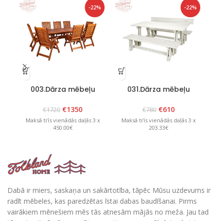
-22%
-22%
003.Dārza mēbeļu
031.Dārza mēbeļu
komplekts”Bavaria 8″
komplekts”Riva” Balts
ko
Brūns
€
1350
€
610
€
1720
€
780
Maksā trīs vienādās daļās 3 x
Maksā trīs vienādās daļās 3 x
M
450.00€
203.33€
Dabā ir miers, saskaņa un sakārtotība, tāpēc Mūsu uzdevums ir
radīt mēbeles, kas paredzētas īstai dabas baudīšanai. Pirms
vairākiem mēnešiem mēs tās atnesām mājās no meža. Jau tad