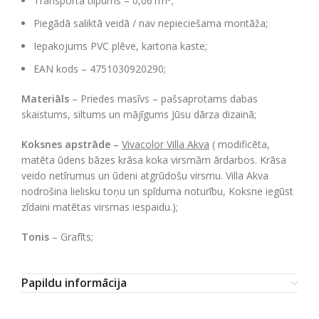
Transporta tilpums – 0,061m
;
Piegādā saliktā veidā / nav nepieciešama montāža;
Iepakojums PVC plēve, kartona kaste;
EAN kods – 4751030920290;
Materiāls
– Priedes masīvs –
pašsaprotams dabas
skaistums, siltums un mājīgums Jūsu dārza dizainā;
Koksnes apstrāde –
Vivacolor Villa Akva
( modificēta,
matēta ūdens bāzes krāsa koka virsmām ārdarbos. Krāsa
veido netīrumus un ūdeni atgrūdošu virsmu. Villa Akva
nodrošina lielisku toņu un spīduma noturību, Koksne iegūst
zīdaini matētas virsmas iespaidu.);
Tonis
– Grafīts;
Papildu informācija