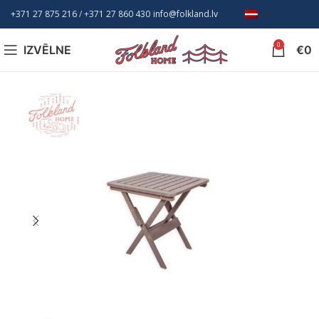
+371 27 875 216
/ +
371 27 860 430
info@folkland.lv
LV
0
IZVĒLNE
€
0