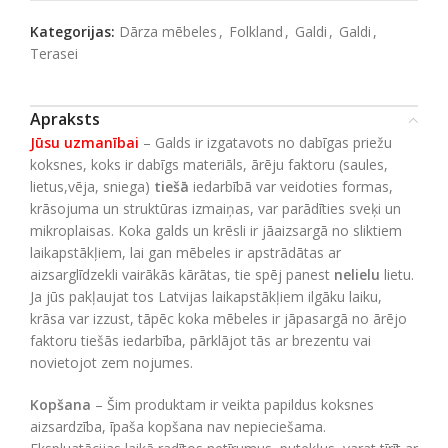
Kategorijas:
Dārza mēbeles
,
Folkland
,
Galdi
,
Galdi
,
Terasei
Apraksts
Jūsu uzmanībai
– Galds ir izgatavots no dabīgas priežu
koksnes, koks ir dabīgs materiāls, ārēju faktoru (saules,
lietus,vēja, sniega)
tiešā
iedarbībā var veidoties formas,
krāsojuma un struktūras izmaiņas, var parādīties sveķi un
mikroplaisas. Koka galds un krēsli ir jāaizsargā no sliktiem
laikapstākļiem, lai gan mēbeles ir apstrādātas ar
aizsarglīdzekli vairākās kārātas, tie spēj panest
nelielu
lietu.
Ja jūs pakļaujat tos Latvijas laikapstākļiem ilgāku laiku,
krāsa var izzust, tāpēc koka mēbeles ir jāpasargā no ārējo
faktoru tiešās iedarbība, pārklājot tās ar brezentu vai
novietojot zem nojumes.
Kopšana
– Šim produktam ir veikta papildus koksnes
aizsardzība, īpaša kopšana nav nepieciešama.