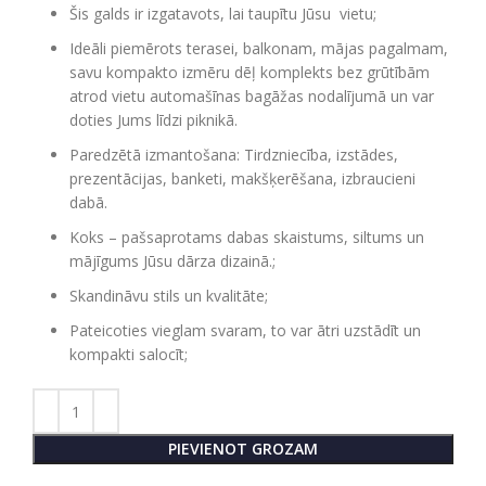
Šis galds ir izgatavots, lai taupītu Jūsu vietu;
Ideāli piemērots terasei, balkonam, mājas pagalmam,
savu kompakto izmēru dēļ komplekts bez grūtībām
atrod vietu automašīnas bagāžas nodalījumā un var
doties Jums līdzi piknikā.
Paredzētā izmantošana: Tirdzniecība, izstādes,
prezentācijas, banketi, makšķerēšana, izbraucieni
dabā.
Koks – pašsaprotams dabas skaistums, siltums un
mājīgums Jūsu dārza dizainā.;
Skandināvu stils un kvalitāte;
Pateicoties vieglam svaram, to var ātri uzstādīt un
kompakti salocīt;
PIEVIENOT GROZAM