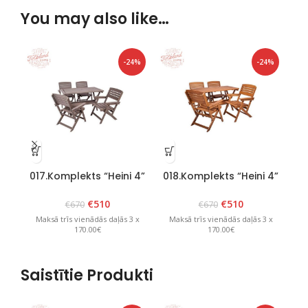
You may also like…
-24%
-24%
017.Komplekts “Heini 4”
018.Komplekts “Heini 4”
01
grafīts
brūns
€
510
€
510
€
670
€
670
Maksā trīs vienādās daļās 3 x
Maksā trīs vienādās daļās 3 x
M
170.00€
170.00€
Saistītie Produkti