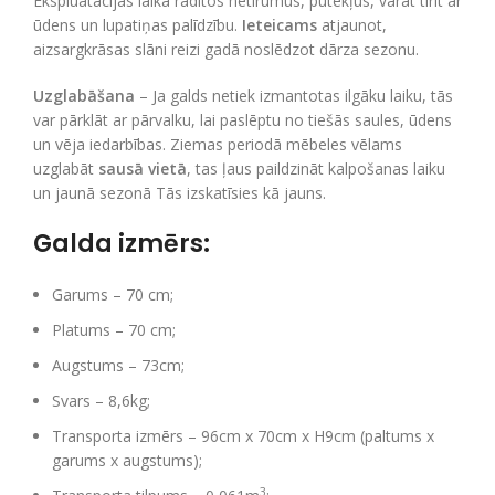
Ekspluatācijas laikā radītos netīrumus, putekļus, varat tīrīt ar
ūdens un lupatiņas palīdzību.
Ieteicams
atjaunot,
aizsargkrāsas slāni reizi gadā noslēdzot dārza sezonu.
Uzglabāšana
– Ja galds netiek izmantotas ilgāku laiku, tās
var pārklāt ar pārvalku, lai paslēptu no tiešās saules, ūdens
un vēja iedarbības. Ziemas periodā mēbeles vēlams
uzglabāt
sausā vietā
, tas ļaus paildzināt kalpošanas laiku
un jaunā sezonā Tās izskatīsies kā jauns.
Galda izmērs:
Garums – 70 cm;
Platums – 70 cm;
Augstums – 73cm;
Svars – 8,6kg;
Transporta izmērs – 96cm x 70cm x H9cm (paltums x
garums x augstums);
3