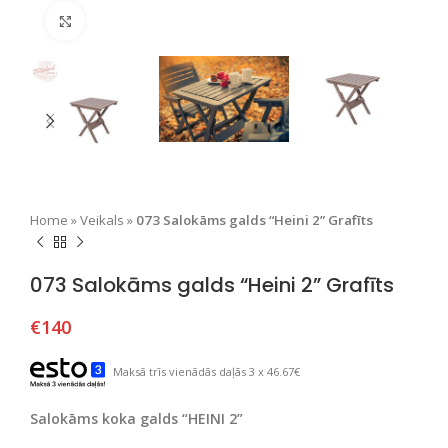
Nospiediet, lai palielinātu
Home
»
Veikals
»
073 Salokāms galds “Heini 2” Grafīts
073 Salokāms galds “Heini 2” Grafīts
€
140
Maksā trīs vienādās daļās 3 x 46.67€
Salokāms koka galds “HEINI 2”