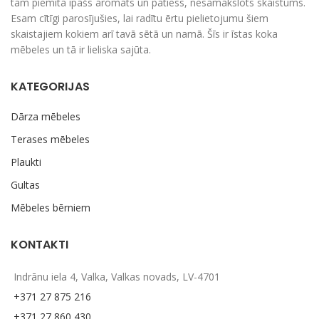
tām piemita īpašs aromāts un patiess, nesamākslots skaistums.
Esam cītīgi parosījušies, lai radītu ērtu pielietojumu šiem
skaistajiem kokiem arī tavā sētā un namā. Šīs ir īstas koka
mēbeles un tā ir lieliska sajūta.
KATEGORIJAS
Dārza mēbeles
Terases mēbeles
Plaukti
Gultas
Mēbeles bērniem
KONTAKTI
Indrānu iela 4, Valka, Valkas novads, LV-4701
+371 27 875 216
+371 27 860 430