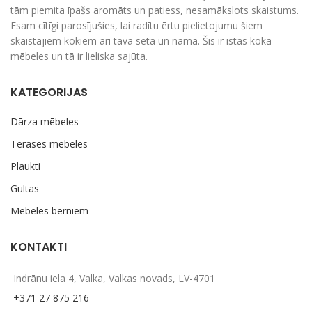
tām piemita īpašs aromāts un patiess, nesamākslots skaistums.
Esam cītīgi parosījušies, lai radītu ērtu pielietojumu šiem
skaistajiem kokiem arī tavā sētā un namā. Šīs ir īstas koka
mēbeles un tā ir lieliska sajūta.
KATEGORIJAS
Dārza mēbeles
Terases mēbeles
Plaukti
Gultas
Mēbeles bērniem
KONTAKTI
Indrānu iela 4, Valka, Valkas novads, LV-4701
+371 27 875 216