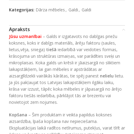
Kategorijas:
Dārza mēbeles
,
Galdi
,
Galdi
Apraksts
Jūsu uzmanībai
– Galds ir izgatavots no dabīgas priežu
koksnes, koks ir dabīgs materiāls, ārēju faktoru (saules,
lietus,vēja, sniega)
tiešā
iedarbībā var veidoties formas,
krāsojuma un struktūras izmaiņas, var parādīties sveķi un
mikroplaisas. Koka galds un krēsli ir jāaizsargā no sliktiem
laikapstākļiem, lai gan mēbeles ir apstrādātas ar
aizsarglīdzekli vairākās kārātas, tie spēj panest
nelielu
lietu.
Ja jūs pakļaujat tos Latvijas laikapstākļiem ilgāku laiku,
krāsa var izzust, tāpēc koka mēbeles ir jāpasargā no ārējo
faktoru tiešās iedarbība, pārklājot tās ar brezentu vai
novietojot zem nojumes.
Kopšana
– Šim produktam ir veikta papildus koksnes
aizsardzība, īpaša kopšana nav nepieciešama.
Ekspluatācijas laikā radītos netīrumus, putekļus, varat tīrīt ar