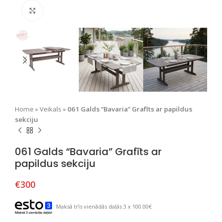
Nospiediet, lai palielinātu
Home
»
Veikals
»
061 Galds “Bavaria” Grafīts ar papildus
sekciju
061 Galds “Bavaria” Grafīts ar
papildus sekciju
€
300
Maksā trīs vienādās daļās 3 x 100.00€