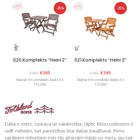
-25%
-25%
020.Komplekts “Heini 2”
021.Komplekts “Heini 2”
03
grafīts
brūns
€
345
€
345
€
460
€
460
Maksā trīs vienādās daļās 3 x
Maksā trīs vienādās daļās 3 x
M
115.00€
115.00€
Dabā ir miers, saskaņa un sakārtotība, tāpēc Mūsu uzdevums ir
radīt mēbeles, kas paredzētas īstai dabas baudīšanai. Pirms
vairākiem mēnešiem mēs tās atnesām mājās no meža. Jau tad