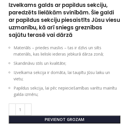
Izvelkams galds ar papildus sekciju,
paredzēts lielākām svinībām. Šie galdi
ar papildus sekciju piesaistīts Jūsu viesu
uzmanību, kā arī sniegs greznības
sajūtu terasē vai dārzā
Materiāls – priedes masīvs –
tas ir dzīvs un silts
materiāls, kas lieliski iederas jebkurā dārza zonā;
Skandināvu stils un kvalitāte;
Izvelkama sekcija ir domāta, lai taupītu Jūsu laiku un
vietu;
Papildus sekcija, lai pēc nepieciešamības varētu mainītu
galda izmēru;
PIEVIENOT GROZAM