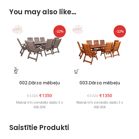
You may also like…
-22%
-22%
002.Dārza mēbeļu
003.Dārza mēbeļu
komplekts “Bavaria 8”
komplekts”Bavaria 8″
k
Grafīts
Brūns
€
1350
€
1350
€
1720
€
1720
Maksā trīs vienādās daļās 3 x
Maksā trīs vienādās daļās 3 x
M
450.00€
450.00€
Saistītie Produkti