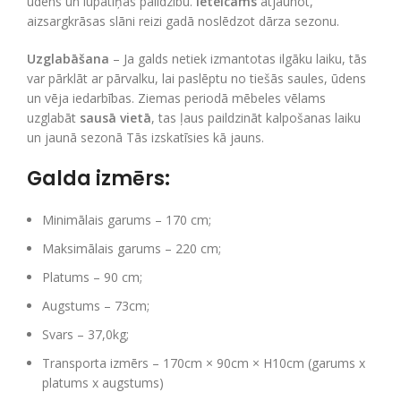
ūdens un lupatiņas palīdzību.
Ieteicams
atjaunot,
aizsargkrāsas slāni reizi gadā noslēdzot dārza sezonu.
Uzglabāšana
– Ja galds netiek izmantotas ilgāku laiku, tās
var pārklāt ar pārvalku, lai paslēptu no tiešās saules, ūdens
un vēja iedarbības. Ziemas periodā mēbeles vēlams
uzglabāt
sausā vietā
, tas ļaus paildzināt kalpošanas laiku
un jaunā sezonā Tās izskatīsies kā jauns.
Galda izmērs:
Minimālais garums – 170 cm;
Maksimālais garums – 220 cm;
Platums – 90 cm;
Augstums – 73cm;
Svars – 37,0kg;
Transporta izmērs – 170cm × 90cm × H10cm (garums x
platums x augstums)