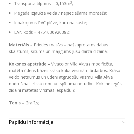
3
Transporta tilpums – 0,153m
;
Piegādā izjauktā veidā / nepieciešama montāža;
Iepakojums PVC plēve, kartona kaste;
EAN kods – 4751030920382;
Materiāls
– Priedes masīvs –
pašsaprotams dabas
skaistums, siltums un mājīgums Jūsu dārza dizainā;
Koksnes apstrāde –
Vivacolor Villa Akva
( modificēta,
matēta ūdens bāzes krāsa koka virsmām ārdarbos. Krāsa
veido netīrumus un ūdeni atgrūdošu virsmu. Villa Akva
nodrošina lielisku toņu un spīduma noturību, Koksne iegūst
zīdaini matētas virsmas iespaidu.);
Tonis
– Grafīts;
Papildu informācija