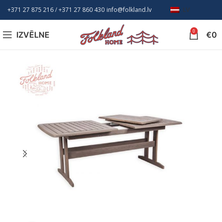
+371 27 875 216
/ +
371 27 860 430
info@folkland.lv
LV
0
IZVĒLNE
€
0