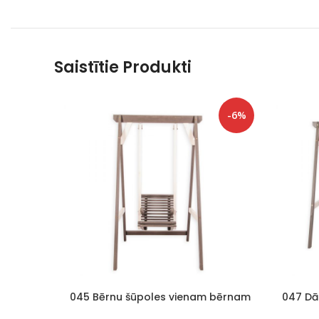
Saistītie Produkti
-6%
045 Bērnu šūpoles vienam bērnam
047 Dā
Balts/Grafīts
divi