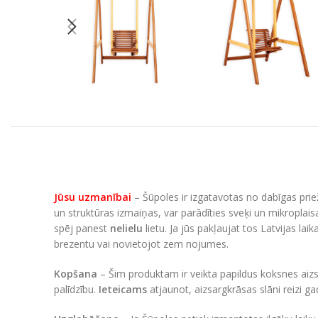
Jūsu uzmanībai
– Šūpoles ir izgatavotas no dabīgas priež
un struktūras izmaiņas, var parādīties sveķi un mikroplaisa
spēj panest
nelielu
lietu. Ja jūs pakļaujat tos Latvijas la
brezentu vai novietojot zem nojumes.
Kopšana
– Šim produktam ir veikta papildus koksnes aizsa
palīdzību.
Ieteicams
atjaunot, aizsargkrāsas slāni reizi g