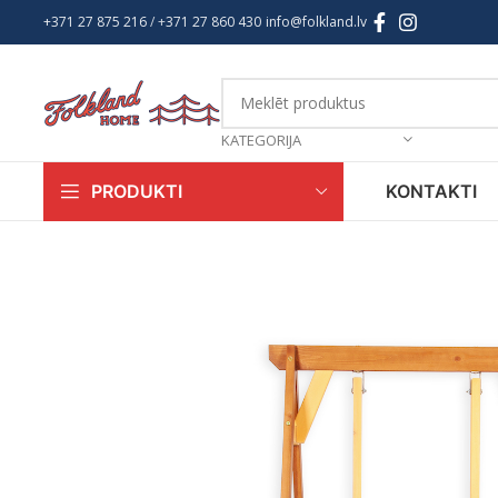
+371 27 875 216
/ +
371 27 860 430
info@folkland.lv
KATEGORIJA
KONTAKTI
PRODUKTI