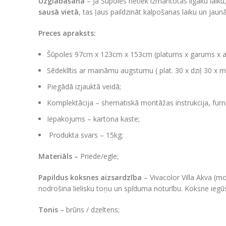
Uzglabāšana
– Ja Šūpoles netiek izmantotas ilgāku laiku
sausā vietā
, tas ļaus paildzināt kalpošanas laiku un jaun
Preces apraksts:
Šūpoles 97cm x 123cm x 153cm (platums x garums x 
Sēdeklītis ar maināmu augstumu ( plat. 30 x dziļ 30 
Piegādā izjauktā veidā;
Komplektācija – shematiskā montāžas instrukcija, furni
Iepakojums – kartona kaste;
Produkta svars – 15kg;
Materiāls –
Priede/egle;
Papildus koksnes aizsardzība
– Vivacolor Villa Akva (m
nodrošina lielisku toņu un spīduma noturību. Koksne iegūs
Tonis
– brūns / dzeltens;