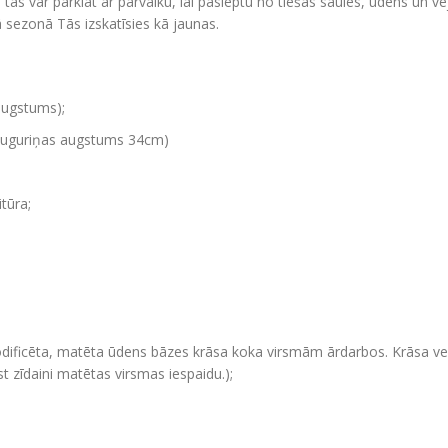
, tās var pārklāt ar pārvalku, lai paslēptu no tiešās saules, ūdens un
ā sezonā Tās izskatīsies kā jaunas.
augstums);
x muguriņas augstums 34cm)
tūra;
odificēta, matēta ūdens bāzes krāsa koka virsmām ārdarbos. Krāsa ve
t zīdaini matētas virsmas iespaidu.);