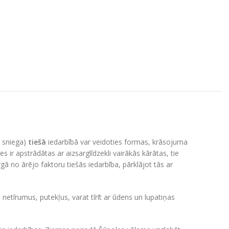
, sniega)
tiešā
iedarbībā var veidoties formas, krāsojuma
s ir apstrādātas ar aizsarglīdzekli vairākās kārātas, tie
rgā no ārējo faktoru tiešās iedarbība, pārklājot tās ar
netīrumus, putekļus, varat tīrīt ar ūdens un lupatiņas