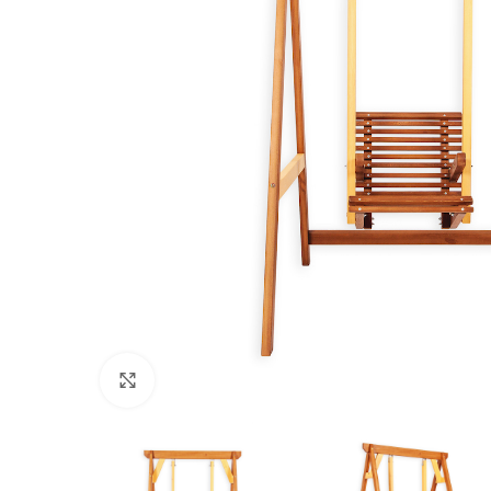
Nospiediet, lai palielinātu