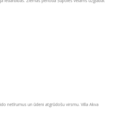
 vēja iedarbības. Ziemas periodā Šūpoles vēlams uzglabāt
ido netīrumus un ūdeni atgrūdošu virsmu. Villa Akva