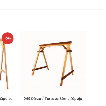
-5%
šūpoles
049 Dārza / Terases Bērnu šūpoļu
ltens
statīvs Brūns/Dzeltens