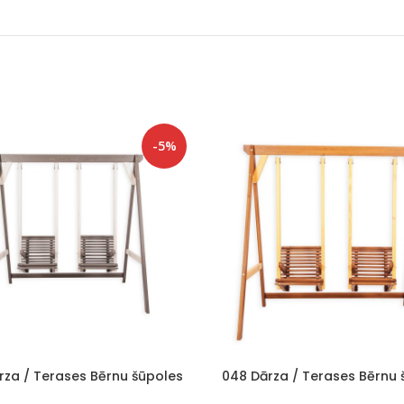
-5%
rza / Terases Bērnu šūpoles
048 Dārza / Terases Bērnu 
em bērniem Balts/Grafīts
diviem bērniem Brūns/Dze