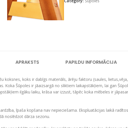
Category:
Šūpoles
APRAKSTS
PAPILDU INFORMĀCIJA
u koksnes, koks ir dabīgs materiāls, ārēju faktoru (saules, lietus,vēja
s. Koka Šūpoles ir jāaizsargā no sliktiem laikapstākļiem, lai gan Šūpole
ikapstākļiem ilgāku laiku, krāsa var izzust, tāpēc koka mēbeles ir jāpasa
rdzība, īpaša kopšana nav nepieciešama. Ekspluatācijas laikā radītos 
adā noslēdzot dārza sezonu.