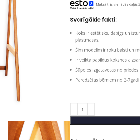
Maksā trīs vienādās daļās 3
Svarīgākie fakti:
Koks ir estētisks, dabīgs un iztu
plastmasas;
Šim modelim ir roku balsti un m
Ir veikta papildus koksnes aizsar
Šūpoles izgatavotas no priedes 
Paredzētas bērniem no 2-7gadi