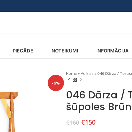
PIEGĀDE
NOTEIKUMI
INFORMĀCIJA
Home
»
Veikals
»
046 Dārza / Teras
-6%
046 Dārza / 
šūpoles Brūn
€
150
€
160