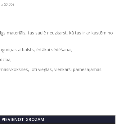
 x 50.00€
rīgs materiāls, tas saulē neuzkarst, kā tas ir ar kastēm no
uguriņas atbalsts, ērtākai sēdēšanai;
dzība;
masīvkoksnes, ļoti vieglas, vienkārši pārnēsājamas.
PIEVIENOT GROZAM