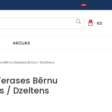
LV
0
€
0
AKCIJAS
es Bērnu šūpoles Brūns / Dzeltens
Terases Bērnu
s / Dzeltens