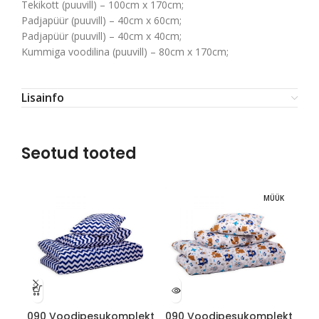
Tekikott (puuvill) – 100cm x 170cm;
Padjapüür (puuvill) – 40cm x 60cm;
Padjapüür (puuvill) – 40cm x 40cm;
Kummiga voodilina (puuvill) – 80cm x 170cm;
Lisainfo
Seotud tooted
MÜÜK
090 Voodipesukomplekt
090 Voodipesukomplekt
09