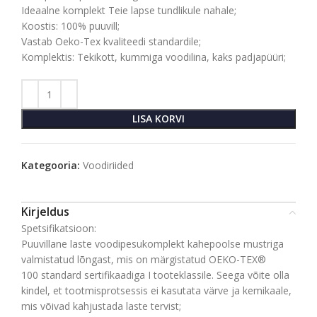
Ideaalne komplekt Teie lapse tundlikule nahale;
Koostis: 100% puuvill;
Vastab Oeko-Tex kvaliteedi standardile;
Komplektis: Tekikott, kummiga voodilina, kaks padjapüüri;
LISA KORVI
Kategooria:
Voodiriided
Kirjeldus
Spetsifikatsioon:
Puuvillane laste voodipesukomplekt kahepoolse mustriga
valmistatud lõngast, mis on märgistatud OEKO-TEX®
100 standard sertifikaadiga I tooteklassile. Seega võite olla
kindel, et tootmisprotsessis ei kasutata värve ja kemikaale,
mis võivad kahjustada laste tervist;