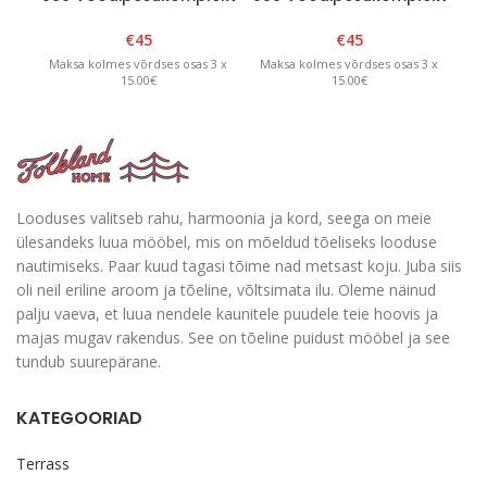
FLK05
FLK01
€
45
€
45
Maksa kolmes võrdses osas 3 x
Maksa kolmes võrdses osas 3 x
Ma
15.00€
15.00€
Looduses valitseb rahu, harmoonia ja kord, seega on meie
ülesandeks luua mööbel, mis on mõeldud tõeliseks looduse
nautimiseks. Paar kuud tagasi tõime nad metsast koju. Juba siis
oli neil eriline aroom ja tõeline, võltsimata ilu. Oleme näinud
palju vaeva, et luua nendele kaunitele puudele teie hoovis ja
majas mugav rakendus. See on tõeline puidust mööbel ja see
tundub suurepärane.
KATEGOORIAD
Terrass