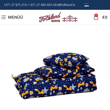
+371 27 875 216
/ +
371 27 860 430
info@folkland.lv
ET
0
MENÜÜ
€
0