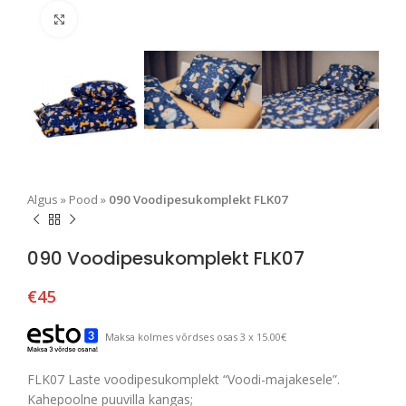
Suurendamiseks klõpsake
Algus
»
Pood
»
090 Voodipesukomplekt FLK07
090 Voodipesukomplekt FLK07
€
45
Maksa kolmes võrdses osas 3 x 15.00€
FLK07 Laste voodipesukomplekt “Voodi-majakesele”.
Kahepoolne puuvilla kangas;