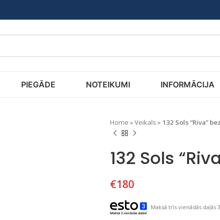
PIEGĀDE
NOTEIKUMI
INFORMĀCIJA
Home
»
Veikals
»
132 Sols “Riva” be
132 Sols “Riv
€
180
Maksā trīs vienādās daļās 3