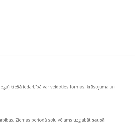
niega)
tiešā
iedarbībā var veidoties formas, krāsojuma un
iedarbības. Ziemas periodā solu vēlams uzglabāt
sausā