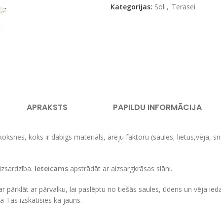
Kategorijas:
Soli
,
Terasei
APRAKSTS
PAPILDU INFORMĀCIJA
koksnes, koks ir dabīgs materiāls, ārēju faktoru (saules, lietus,vēja, s
izsardzība.
Ieteicams
apstrādāt ar aizsargkrāsas slāni.
var pārklāt ar pārvalku, lai paslēptu no tiešās saules, ūdens un vēja 
ā Tas izskatīsies kā jauns.