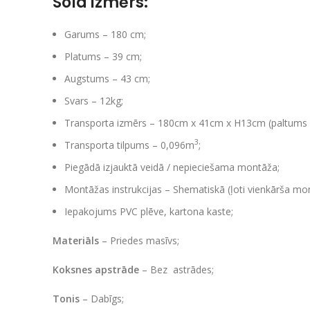
Sola izmērs:
Garums – 180 cm;
Platums – 39 cm;
Augstums – 43 cm;
Svars – 12kg;
Transporta izmērs – 180cm x 41cm x H13cm (paltums 
3
Transporta tilpums – 0,096m
;
Piegādā izjauktā veidā / nepieciešama montāža;
Montāžas instrukcijas – Shematiskā (ļoti vienkārša mo
Iepakojums PVC plēve, kartona kaste;
Materiāls
– Priedes masīvs;
Koksnes apstrāde
– Bez astrādes;
Tonis
– Dabīgs;