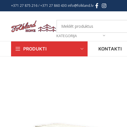
+371 27 875 216
/ +
371 27 860 430
info@folkland.lv
KATEGORIJA
KONTAKTI
PRODUKTI