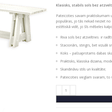
Klasisks, stabils sols bez atzvel
Pateicoties savam praktiskumam un 
populāras, jo tās nekad neiziet n
estētiskā vidē, jo šīs mēbeles kalp
Riva sols bez atzveltnes ir radī
Stacionārs, stingrs, bet vizuāli s
Koks – pašsaprotams dabas skai
Praktisks, klasiska dizaina, mode
Skandināvu stils un kvalitāte;
Pateicoties vieglam svaram, to v