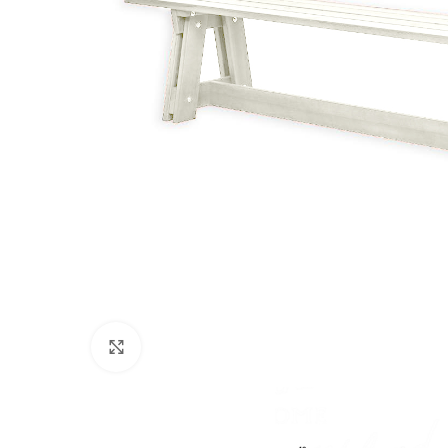
Nospiediet, lai palielinātu