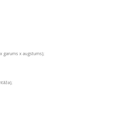
x garums x augstums);
ntāža);