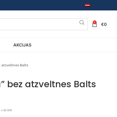
LV
0
€
0
AKCIJAS
z atzveltnes Balts
a” bez atzveltnes Balts
 x 60.00€