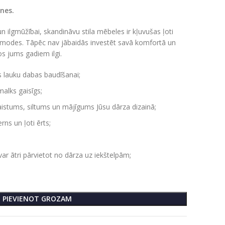
tnes.
ilgmūžībai, skandināvu stila mēbeles ir kļuvušas ļoti
o modes.
Tāpēc nav jābaidās investēt savā komfortā un
os jums gadiem ilgi.
ts lauku dabas baudīšanai;
malks gaisīgs;
stums, siltums un mājīgums Jūsu dārza dizainā;
rns un ļoti ērts;
ar ātri pārvietot no dārza uz iekštelpām;
PIEVIENOT GROZAM