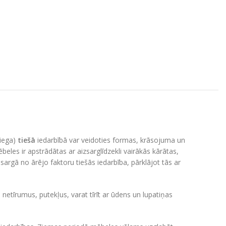
niega)
tiešā
iedarbībā var veidoties formas, krāsojuma un
beles ir apstrādātas ar aizsarglīdzekli vairākās kārātas,
asargā no ārējo faktoru tiešās iedarbība, pārklājot tās ar
netīrumus, putekļus, varat tīrīt ar ūdens un lupatiņas