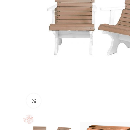
Nospiediet, lai palielinātu