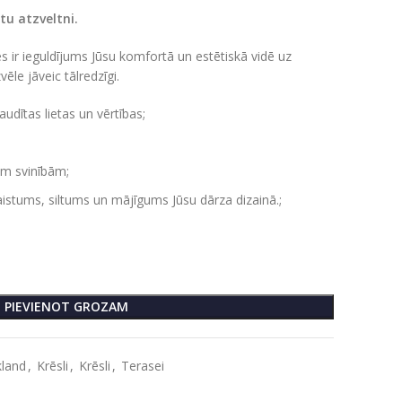
tu atzveltni.
s ir ieguldījums Jūsu komfortā un estētiskā vidē uz
le jāveic tālredzīgi.
udītas lietas un vērtības;
ām svinībām;
stums, siltums un mājīgums Jūsu dārza dizainā.;
PIEVIENOT GROZAM
kland
,
Krēsli
,
Krēsli
,
Terasei