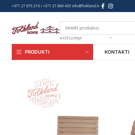
+371 27 875 216
/ +
371 27 860 430
info@folkland.lv
KATEGORIJA
KONTAKTI
PRODUKTI