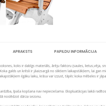
APRAKSTS
PAPILDU INFORMĀCIJA
koksnes, koks ir dabīgs materiāls, ārēju faktoru (saules, lietus,vēja, s
Koka galds un krēsli ir jāaizsargā no sliktiem laikapstākļiem, lai gan mē
 laikapstākļiem ilgāku laiku, krāsa var izzust, tāpēc koka mēbeles ir jāp
rdzība, īpaša kopšana nav nepieciešama. Ekspluatācijas laikā radītos 
adā noslēdzot dārza sezonu.