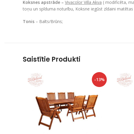
Koksnes apstrāde –
Vivacolor Villa Akva
( modificēta, ma
toņu un spīduma noturību, Koksne iegūst zīdaini matētas 
Tonis
– Balts/Brūns;
Saistītie Produkti
-13%