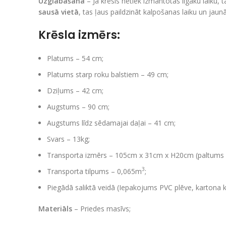
Uzglabāšana
– Ja krēsls netiek izmantotas ilgāku laiku,
sausā vietā
, tas ļaus paildzināt kalpošanas laiku un jaun
Krēsla izmērs:
Platums – 54 cm;
Platums starp roku balstiem – 49 cm;
Dziļums – 42 cm;
Augstums – 90 cm;
Augstums līdz sēdamajai daļai – 41 cm;
Svars – 13kg;
Transporta izmērs – 105cm x 31cm x H20cm (paltums 
3
Transporta tilpums – 0,065m
;
Piegādā saliktā veidā (Iepakojums PVC plēve, kartona k
Materiāls
– Priedes masīvs;