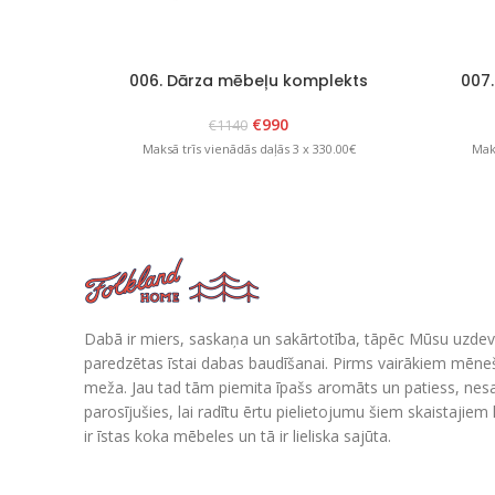
006. Dārza mēbeļu komplekts
007
“Bavaria 6” Brūns
€
990
€
1140
Maksā trīs vienādās daļās 3 x 330.00€
Maks
Dabā ir miers, saskaņa un sakārtotība, tāpēc Mūsu uzdev
paredzētas īstai dabas baudīšanai. Pirms vairākiem mē
meža. Jau tad tām piemita īpašs aromāts un patiess, nes
parosījušies, lai radītu ērtu pielietojumu šiem skaistajie
ir īstas koka mēbeles un tā ir lieliska sajūta.