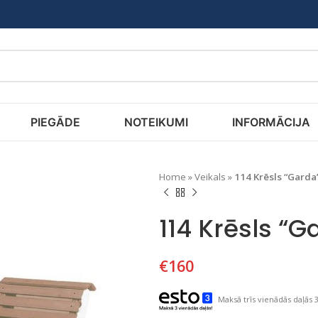
PIEGĀDE
NOTEIKUMI
INFORMĀCIJA
Home
»
Veikals
»
114 Krēsls “Garda
114 Krēsls “G
€
160
Maksā trīs vienādās daļās 3