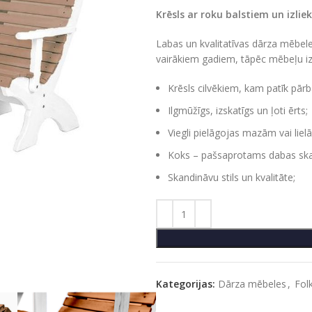
Krēsls ar roku balstiem un izliek
Labas un kvalitatīvas dārza mēbele
vairākiem gadiem, tāpēc mēbeļu izvē
Krēsls cilvēkiem, kam patīk pārba
Ilgmūžīgs, izskatīgs un ļoti ērts;
Viegli pielāgojas mazām vai liel
Koks – pašsaprotams dabas skai
Skandināvu stils un kvalitāte;
Kategorijas:
Dārza mēbeles
,
Fol