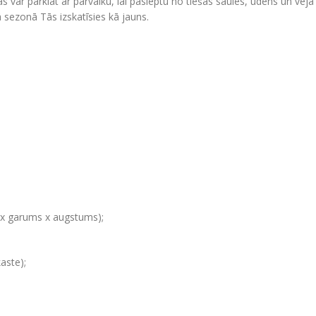
 tās var pārklāt ar pārvalku, lai paslēptu no tiešās saules, ūdens un v
ā sezonā Tās izskatīsies kā jauns.
x garums x augstums);
aste);