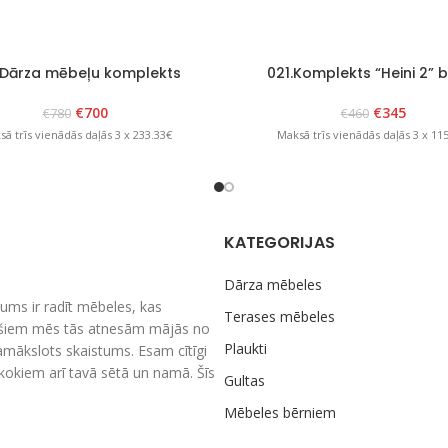
.Dārza mēbeļu komplekts
021.Komplekts “Heini 2” 
“Lolland” Balts
€
345
€
700
€
460
€
780
Maksā trīs vienādās daļās 3 x 11
ā trīs vienādās daļās 3 x 233.33€
KATEGORIJAS
Dārza mēbeles
ums ir radīt mēbeles, kas
Terases mēbeles
nešiem mēs tās atnesām mājās no
Plaukti
amākslots skaistums. Esam cītīgi
m kokiem arī tavā sētā un namā. Šīs
Gultas
Mēbeles bērniem