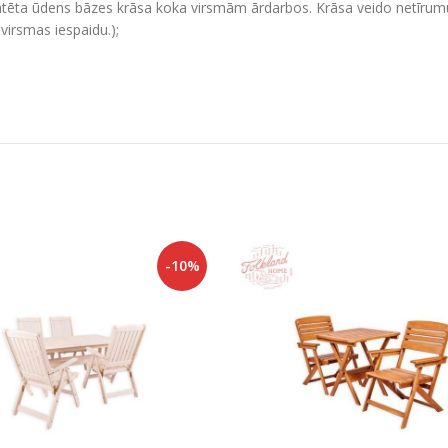
tēta ūdens bāzes krāsa koka virsmām ārdarbos. Krāsa veido netīrumus
virsmas iespaidu.);
-10%