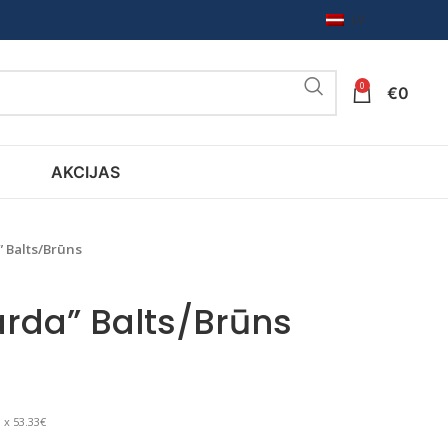
LV
0
€
0
AKCIJAS
” Balts/Brūns
arda” Balts/Brūns
 x 53.33€