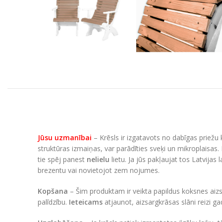
Jūsu uzmanībai
– Krēsls ir izgatavots no dabīgas priežu 
struktūras izmaiņas, var parādīties sveķi un mikroplaisas. 
tie spēj panest
nelielu
lietu. Ja jūs pakļaujat tos Latvijas
brezentu vai novietojot zem nojumes.
Kopšana
– Šim produktam ir veikta papildus koksnes aizsa
palīdzību.
Ieteicams
atjaunot, aizsargkrāsas slāni reizi g