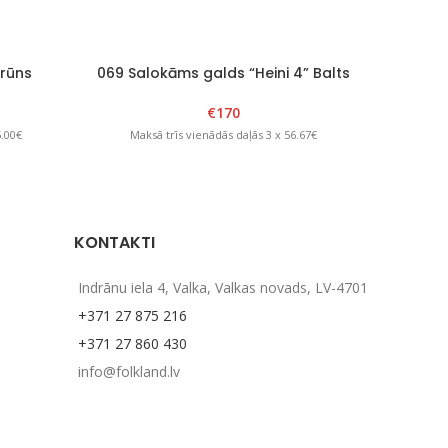
brūns
069 Salokāms galds “Heini 4” Balts
10
€
170
5.00€
Maksā trīs vienādās daļās 3 x 56.67€
Mak
KONTAKTI
Indrānu iela 4, Valka, Valkas novads, LV-4701
+371 27 875 216
+371 27 860 430
info@folkland.lv