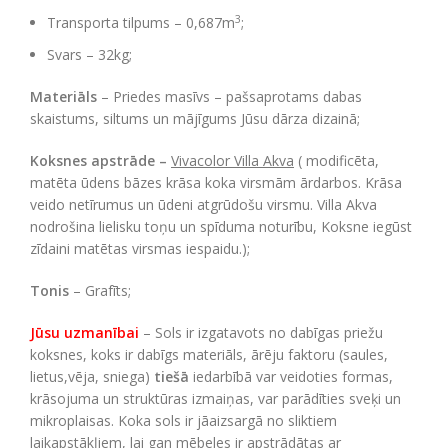
3
Transporta tilpums – 0,687m
;
Svars – 32kg;
Materiāls
– Priedes masīvs –
pašsaprotams dabas
skaistums, siltums un mājīgums Jūsu dārza dizainā;
Koksnes apstrāde –
Vivacolor Villa Akva
( modificēta,
matēta ūdens bāzes krāsa koka virsmām ārdarbos. Krāsa
veido netīrumus un ūdeni atgrūdošu virsmu. Villa Akva
nodrošina lielisku toņu un spīduma noturību, Koksne iegūst
zīdaini matētas virsmas iespaidu.);
Tonis
– Grafīts;
Jūsu uzmanībai
– Sols ir izgatavots no dabīgas priežu
koksnes, koks ir dabīgs materiāls, ārēju faktoru (saules,
lietus,vēja, sniega)
tiešā
iedarbībā var veidoties formas,
krāsojuma un struktūras izmaiņas, var parādīties sveķi un
mikroplaisas. Koka sols ir jāaizsargā no sliktiem
laikapstākļiem, lai gan mēbeles ir apstrādātas ar