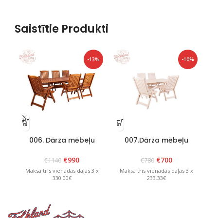
Saistītie Produkti
-13%
-10%
006. Dārza mēbeļu
007.Dārza mēbeļu
komplekts “Bavaria 6”
komplekts “Lolland”
Brūns
Balts
€
990
€
700
€
1140
€
780
Maksā trīs vienādās daļās 3 x
Maksā trīs vienādās daļās 3 x
M
330.00€
233.33€