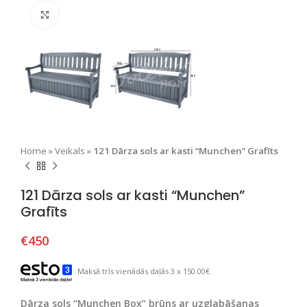
Nospiediet, lai palielinātu
Home
»
Veikals
»
121 Dārza sols ar kasti “Munchen” Grafīts
121 Dārza sols ar kasti “Munchen”
Grafīts
€
450
Maksā trīs vienādās daļās 3 x 150.00€
Dārza sols “Munchen Box” brūns ar uzglabāšanas