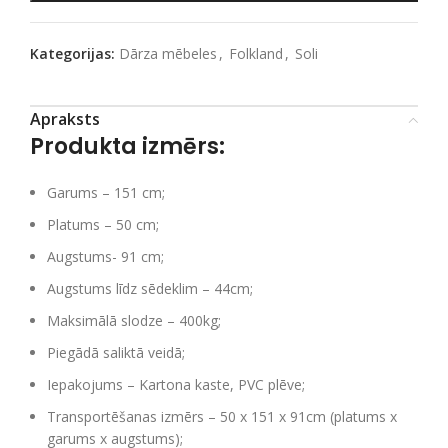
Kategorijas:
Dārza mēbeles
,
Folkland
,
Soli
Apraksts
Produkta izmērs:
Garums – 151 cm;
Platums – 50 cm;
Augstums- 91 cm;
Augstums līdz sēdeklim – 44cm;
Maksimālā slodze – 400kg;
Piegādā saliktā veidā;
Iepakojums – Kartona kaste, PVC plēve;
Transportēšanas izmērs – 50 x 151 x 91cm (platums x
garums x augstums);