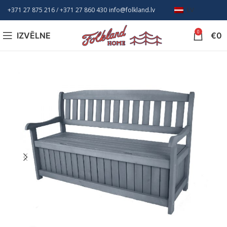
+371 27 875 216
/ +
371 27 860 430
info@folkland.lv
LV
0
IZVĒLNE
€
0