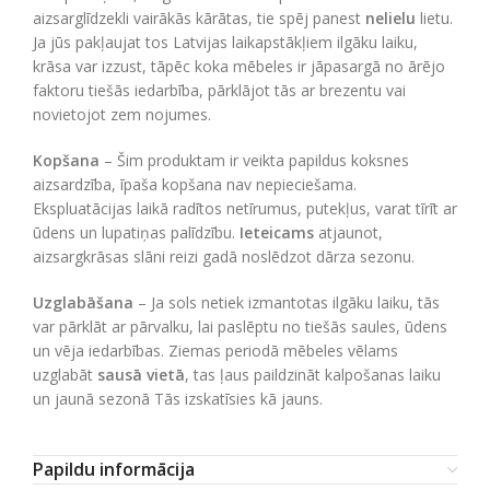
aizsarglīdzekli vairākās kārātas, tie spēj panest
nelielu
lietu.
Ja jūs pakļaujat tos Latvijas laikapstākļiem ilgāku laiku,
krāsa var izzust, tāpēc koka mēbeles ir jāpasargā no ārējo
faktoru tiešās iedarbība, pārklājot tās ar brezentu vai
novietojot zem nojumes.
Kopšana
– Šim produktam ir veikta papildus koksnes
aizsardzība, īpaša kopšana nav nepieciešama.
Ekspluatācijas laikā radītos netīrumus, putekļus, varat tīrīt ar
ūdens un lupatiņas palīdzību.
Ieteicams
atjaunot,
aizsargkrāsas slāni reizi gadā noslēdzot dārza sezonu.
Uzglabāšana
– Ja sols netiek izmantotas ilgāku laiku, tās
var pārklāt ar pārvalku, lai paslēptu no tiešās saules, ūdens
un vēja iedarbības. Ziemas periodā mēbeles vēlams
uzglabāt
sausā vietā
, tas ļaus paildzināt kalpošanas laiku
un jaunā sezonā Tās izskatīsies kā jauns.
Papildu informācija