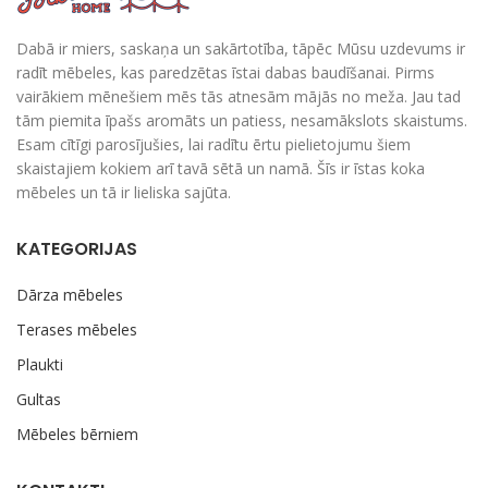
Dabā ir miers, saskaņa un sakārtotība, tāpēc Mūsu uzdevums ir
radīt mēbeles, kas paredzētas īstai dabas baudīšanai. Pirms
vairākiem mēnešiem mēs tās atnesām mājās no meža. Jau tad
tām piemita īpašs aromāts un patiess, nesamākslots skaistums.
Esam cītīgi parosījušies, lai radītu ērtu pielietojumu šiem
skaistajiem kokiem arī tavā sētā un namā. Šīs ir īstas koka
mēbeles un tā ir lieliska sajūta.
KATEGORIJAS
Dārza mēbeles
Terases mēbeles
Plaukti
Gultas
Mēbeles bērniem