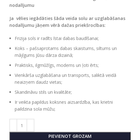
nodalījumu
Ja vēlies iegādāties šāda veida solu ar uzglabāšanas
nodalījumu jāņem vērā dažas priekšrocības:
Frizija sols ir radīts īstai dabas baudīšanai;
Koks – pašsaprotams dabas skaistums, siltums un
mājīgums Jūsu dārza dizainā;
Praktisks, ilgmūžīgs, moderns un ļoti ērts;
Vienkārša uzglabāšana un transports, saliktā veidā
neaizņem daudz vietas;
Skandināvu stils un kvalitāte;
Ir veikta papildus koksnes aizsardzība, kas krietni
paildzina sola mūžu;
PIEVIENOT GROZAM