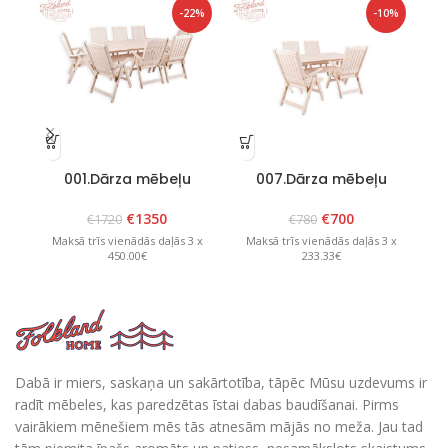
-22%
-10%
001.Dārza mēbeļu
007.Dārza mēbeļu
komplekts “Bavaria 8”
komplekts “Lolland”
k
Balts
Balts
€
1350
€
700
€
1720
€
780
Maksā trīs vienādās daļās 3 x
Maksā trīs vienādās daļās 3 x
M
450.00€
233.33€
Dabā ir miers, saskaņa un sakārtotība, tāpēc Mūsu uzdevums ir
radīt mēbeles, kas paredzētas īstai dabas baudīšanai. Pirms
vairākiem mēnešiem mēs tās atnesām mājās no meža. Jau tad