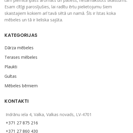
tām piemita īpašs aromāts un patiess, nesamākslots skaistums.
Esam cītīgi parosījušies, lai radītu ērtu pielietojumu šiem
skaistajiem kokiem arī tavā sētā un namā. Šīs ir īstas koka
mēbeles un tā ir lieliska sajūta.
KATEGORIJAS
Dārza mēbeles
Terases mēbeles
Plaukti
Gultas
Mēbeles bērniem
KONTAKTI
Indrānu iela 4, Valka, Valkas novads, LV-4701
+371 27 875 216
+371 27 860 430