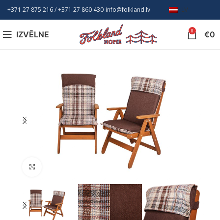
+371 27 875 216
/ +
371 27 860 430
info@folkland.lv
LV
0
IZVĒLNE
€
0
Nospiediet, lai palielinātu