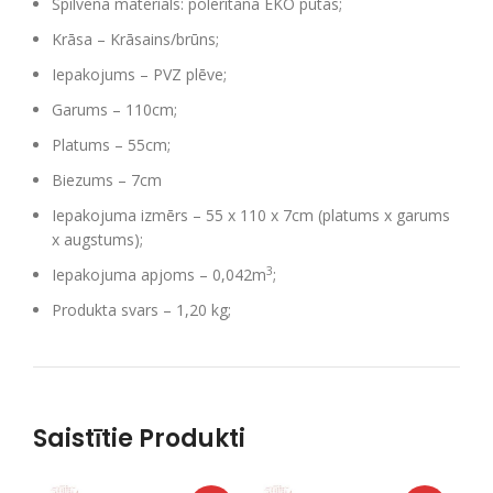
Spilvena materiāls: poleritana EKO putas;
Krāsa – Krāsains/brūns;
Iepakojums – PVZ plēve;
Garums – 110cm;
Platums – 55cm;
Biezums – 7cm
Iepakojuma izmērs – 55 x 110 x 7cm (platums x garums
x augstums);
3
Iepakojuma apjoms – 0,042m
;
Produkta svars – 1,20 kg;
Saistītie Produkti