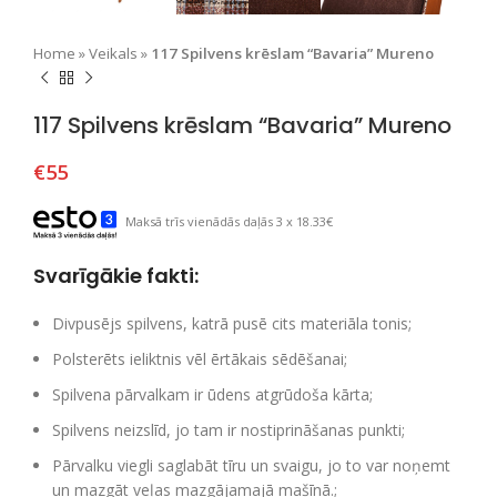
Home
»
Veikals
»
117 Spilvens krēslam “Bavaria” Mureno
117 Spilvens krēslam “Bavaria” Mureno
€
55
Maksā trīs vienādās daļās 3 x 18.33€
Svarīgākie fakti:
Divpusējs spilvens, katrā pusē cits materiāla tonis;
Polsterēts ieliktnis vēl ērtākais sēdēšanai;
Spilvena pārvalkam ir ūdens atgrūdoša kārta;
Spilvens neizslīd, jo tam ir nostiprināšanas punkti;
Pārvalku viegli saglabāt tīru un svaigu, jo to var noņemt
un mazgāt veļas mazgājamajā mašīnā.;