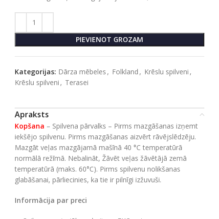
PIEVIENOT GROZAM
Kategorijas:
Dārza mēbeles
,
Folkland
,
Krēslu spilveni
,
Krēslu spilveni
,
Terasei
Apraksts
Kopšana
– Spilvena pārvalks – Pirms mazgāšanas izņemt
iekšējo spilvenu. Pirms mazgāšanas aizvērt rāvējslēdzēju.
Mazgāt veļas mazgājamā mašīnā 40 °C temperatūrā
normālā režīmā. Nebalināt, Žāvēt veļas žāvētājā zemā
temperatūrā (maks. 60°C). Pirms spilvenu nolikšanas
glabāšanai, pārliecinies, ka tie ir pilnīgi izžuvuši.
Informācija par preci