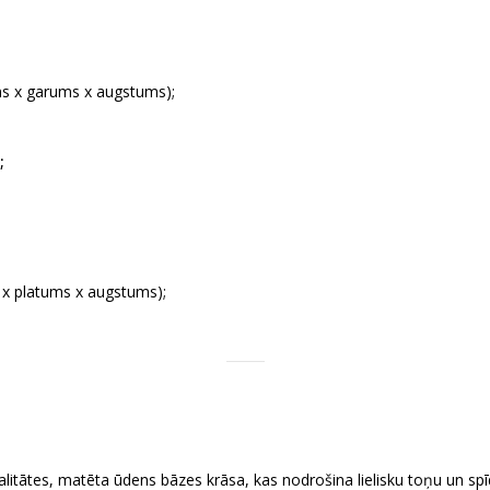
s x garums x augstums);
;
 platums x augstums);
litātes, matēta ūdens bāzes krāsa, kas nodrošina lielisku toņu un s