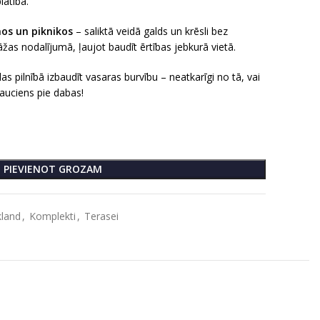
latībā.
mos un piknikos
– saliktā veidā galds un krēsli bez
žas nodalījumā, ļaujot baudīt ērtības jebkurā vietā.
las pilnībā izbaudīt vasaras burvību – neatkarīgi no tā, vai
brauciens pie dabas!
PIEVIENOT GROZAM
kland
,
Komplekti
,
Terasei