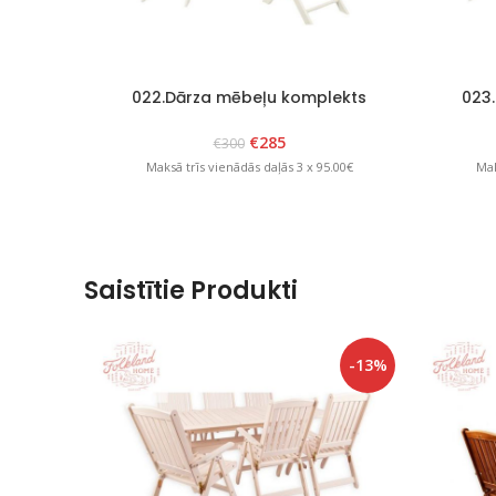
022.Dārza mēbeļu komplekts
023
“Scandia” Balts
“
€
285
€
300
Maksā trīs vienādās daļās 3 x 95.00€
Mak
Saistītie Produkti
-13%