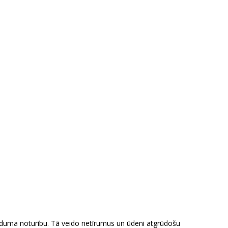
pīduma noturību. Tā veido netīrumus un ūdeni atgrūdošu