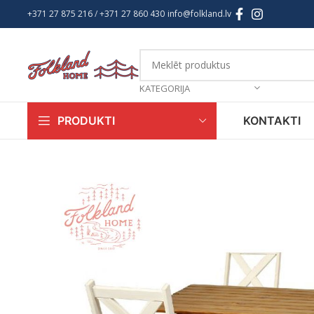
+371 27 875 216
/ +
371 27 860 430
info@folkland.lv
KATEGORIJA
KONTAKTI
PRODUKTI