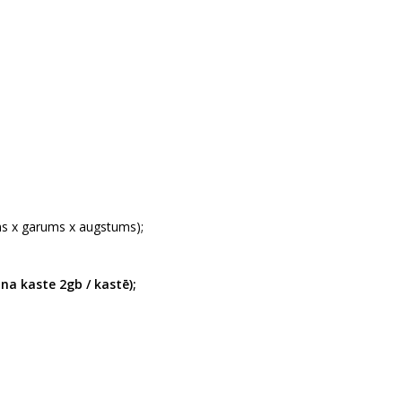
s x garums x augstums);
na kaste 2gb / kastē);