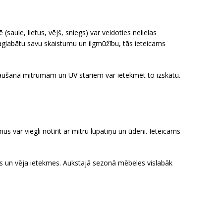
(saule, lietus, vējš, sniegs) var veidoties nelielas
 saglabātu savu skaistumu un ilgmūžību, tās ieteicams
pakļaušana mitrumam un UV stariem var ietekmēt to izskatu.
 var viegli notīrīt ar mitru lupatiņu un ūdeni. Ieteicams
etus un vēja ietekmes. Aukstajā sezonā mēbeles vislabāk