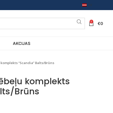
LV
0
€
0
AKCIJAS
komplekts “Scandia” Balts/Brūns
ēbeļu komplekts
lts/Brūns