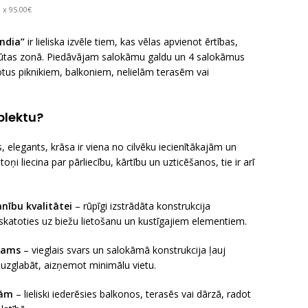
 x 95.00€
ndia”
ir lieliska izvēle tiem, kas vēlas apvienot ērtības,
tpūtas zonā. Piedāvājam salokāmu galdu un 4 salokāmus
rotus piknikiem, balkoniem, nelielām terasēm vai
plektu?
, elegants, krāsa ir viena no cilvēku iecienītākajām un
toņi liecina par pārliecību, kārtību un uzticēšanos, tie ir arī
nību kvalitātei
– rūpīgi izstrādāta konstrukcija
neskatoties uz biežu lietošanu un kustīgajiem elementiem.
jams
– vieglais svars un salokāmā konstrukcija ļauj
uzglabāt, aizņemot minimālu vietu.
pām
– lieliski iederēsies balkonos, terasēs vai dārzā, radot