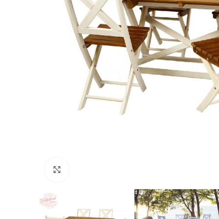
Nospiediet, lai palielinātu