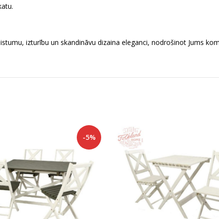
katu.
stumu, izturību un skandināvu dizaina eleganci, nodrošinot Jums komf
-5%