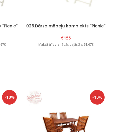
“Picnic”
026.Dārza mēbeļu komplekts “Picnic”
027.Dārz
Balts/grafīts
€
155
.67€
Maksā trīs vienādās daļās 3 x 51.67€
Mak
-10%
-10%