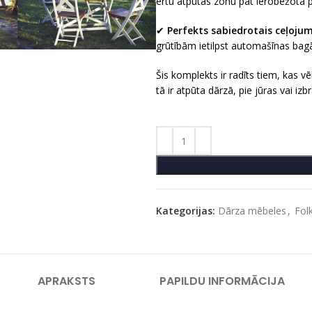
ērtu atpūtas zonu pat ierobežotā p
✔
Perfekts sabiedrotais ceļoju
grūtībām ietilpst automašīnas bagā
Šis komplekts ir radīts tiem, kas vē
tā ir atpūta dārzā, pie jūras vai iz
Kategorijas:
Dārza mēbeles
,
Fol
APRAKSTS
PAPILDU INFORMĀCIJA