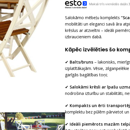
Maksā trīs vienādās daļās 3
Salokāmo mēbeļu komplekts
“Sca
mobilitāti un eleganci savā āra a
krēslus ar atzveltni – ideāli piemē
izbraucieniem dabā.
Kāpēc izvēlēties šo kom
✔
Balts/bruns
– lakonisks, mierīgs
izplatītākajām. Vēsie, zilganpelēkie 
garīgās bagātības toņi;
✔
Salokāmi krēsli ar īpašu uzma
nodrošina izturību un stabilitāti, 
✔
Kompakts un ērti transportē
komplektu bez pūlēm pārvietot un 
✔
Ideāli piemērots mazām tel