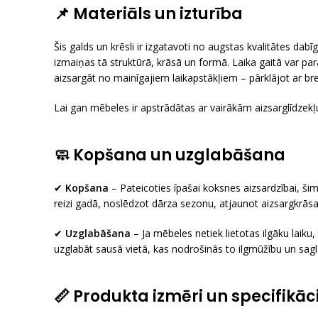
📌 Materiāls un izturība
Šis galds un krēsli ir izgatavoti no augstas kvalitātes dabī
izmaiņas tā struktūrā, krāsā un formā. Laika gaitā var par
aizsargāt no mainīgajiem laikapstākļiem – pārklājot ar b
Lai gan mēbeles ir apstrādātas ar vairākām aizsarglīdzekļu
🧼 Kopšana un uzglabāšana
✔
Kopšana
– Pateicoties īpašai koksnes aizsardzībai, ši
reizi gadā, noslēdzot dārza sezonu, atjaunot aizsargkrāsas
✔
Uzglabāšana
– Ja mēbeles netiek lietotas ilgāku laiku
uzglabāt sausā vietā, kas nodrošinās to ilgmūžību un sa
📏 Produkta izmēri un specifikāc