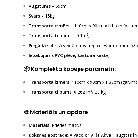
Augstums
– 65cm;
Svars
– 15kg;
Transporta izmērs
– 110cm x 90cm x H11cm (paltum
3
Transporta tilpums
– 0,1m
;
Piegādā saliktā veidā / nav nepieciešama montāža
Iepakojums PVC plēve, kartona kaste;
📦 Komplekta kopējie parametri:
Transporta izmērs:
110cm x 90cm x H33cm (garums x
3
Transporta tilpums:
0,262 m
/ 28 kg
🎨 Materiāls un apdare
Materiāls:
Priedes masīvs
Koksnes apstrāde:
Vivacolor Villa Akva
– augstas kva