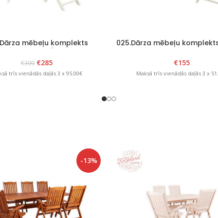
.Dārza mēbeļu komplekts
025.Dārza mēbeļu komplekts 
Scandia” Balts/Grafīts
Balts
€
285
€
155
€
300
sā trīs vienādās daļās 3 x 95.00€
Maksā trīs vienādās daļās 3 x 51
-13%