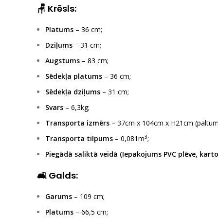
🪑 Krēsls:
Platums
– 36 cm;
Dziļums
– 31 cm;
Augstums
– 83 cm;
Sēdekļa platums
– 36 cm;
Sēdekļa dziļums
– 31 cm;
Svars
– 6,3kg;
Transporta izmērs
– 37cm x 104cm x H21cm (paltum
3
Transporta tilpums
– 0,081m
;
Piegādā saliktā veidā (Iepakojums PVC plēve, karto
🛋 Galds:
Garums
– 109 cm;
Platums
– 66,5 cm;