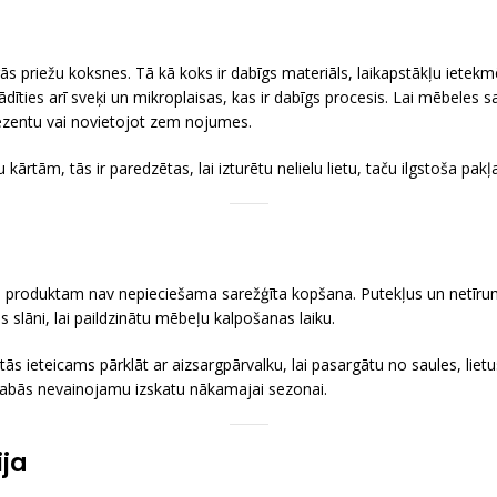
gās priežu koksnes. Tā kā koks ir dabīgs materiāls, laikapstākļu ietekmē 
ādīties arī sveķi un mikroplaisas, kas ir dabīgs procesis. Lai mēbeles
rezentu vai novietojot zem nojumes.
 kārtām, tās ir paredzētas, lai izturētu nelielu lietu, taču ilgstoša 
m produktam nav nepieciešama sarežģīta kopšana. Putekļus un netīrumus
 slāni, lai paildzinātu mēbeļu kalpošanas laiku.
, tās ieteicams pārklāt ar aizsargpārvalku, lai pasargātu no saules, li
glabās nevainojamu izskatu nākamajai sezonai.
ija