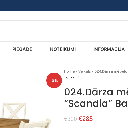
PIEGĀDE
NOTEIKUMI
INFORMĀCIJA
Home
»
Veikals
»
024.Dārza mēbeļu 
-5%
024.Dārza m
“Scandia” Ba
€
285
€
300