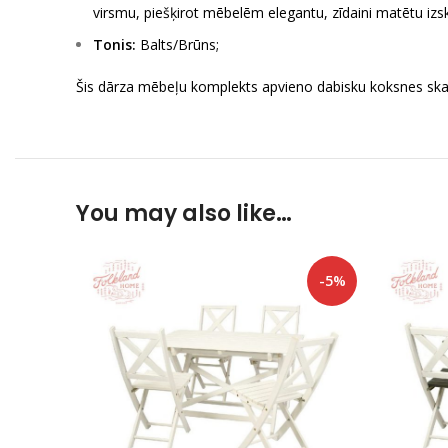
virsmu, piešķirot mēbelēm elegantu, zīdaini matētu izs
Tonis:
Balts/Brūns;
Šis dārza mēbeļu komplekts apvieno dabisku koksnes skai
You may also like…
-5%