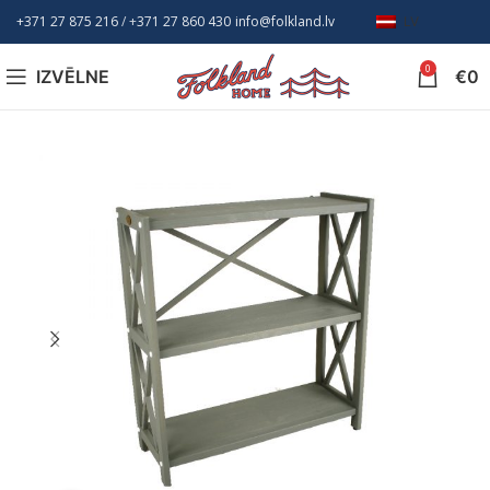
+371 27 875 216
/ +
371 27 860 430
info@folkland.lv
LV
0
IZVĒLNE
€
0