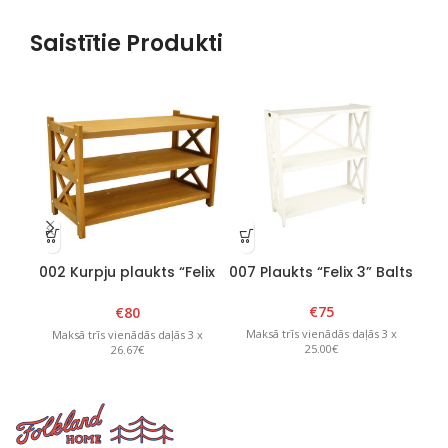
Saistītie Produkti
002 Kurpju plaukts “Felix
007 Plaukts “Felix 3” Balts
2” Brūns
€
75
€
80
Maksā trīs vienādās daļās 3 x
Maksā trīs vienādās daļās 3 x
M
25.00€
26.67€