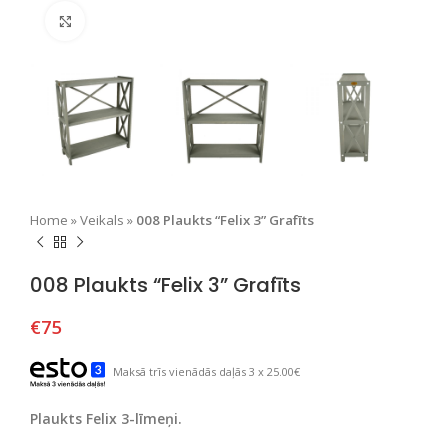
Nospiediet, lai palielinātu
Home
»
Veikals
»
008 Plaukts “Felix 3” Grafīts
008 Plaukts “Felix 3” Grafīts
€
75
Maksā trīs vienādās daļās 3 x 25.00€
Plaukts Felix 3-līmeņi.