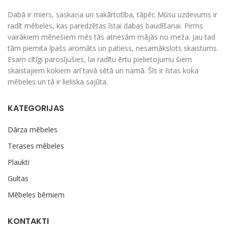
Dabā ir miers, saskaņa un sakārtotība, tāpēc Mūsu uzdevums ir
radīt mēbeles, kas paredzētas īstai dabas baudīšanai. Pirms
vairākiem mēnešiem mēs tās atnesām mājās no meža. Jau tad
tām piemita īpašs aromāts un patiess, nesamākslots skaistums.
Esam cītīgi parosījušies, lai radītu ērtu pielietojumu šiem
skaistajiem kokiem arī tavā sētā un namā. Šīs ir īstas koka
mēbeles un tā ir lieliska sajūta.
KATEGORIJAS
Dārza mēbeles
Terases mēbeles
Plaukti
Gultas
Mēbeles bērniem
KONTAKTI