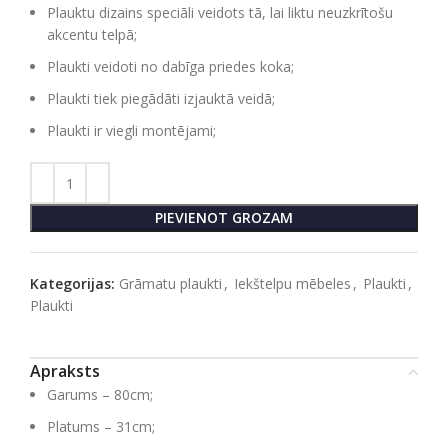
Plauktu dizains speciāli veidots tā, lai liktu neuzkrītošu
akcentu telpā;
Plaukti veidoti no dabīga priedes koka;
Plaukti tiek piegādāti izjauktā veidā;
Plaukti ir viegli montējami;
PIEVIENOT GROZAM
Kategorijas:
Grāmatu plaukti
,
Iekštelpu mēbeles
,
Plaukti
,
Plaukti
Apraksts
Garums – 80cm;
Platums – 31cm;