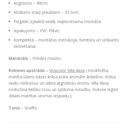
Augstums – 88cm;
Attālums starp plauktiem – 35.5cm;
Piegāde izjauktā veidā, nepieciešama montāža;
Iepakujoms – PVC Plēve;
Komplektā – montāžas instrukcija, furnitūra un seškantis
skrūvēšanai;
Materiāls
– Priedes masīvs;
Koksnes apstrāde –
Vivacolor Villa Akva
( modificēta,
matēta ūdens bāzes krāsa koka virsmām ārdarbos. Krāsa
veido netīrumus un ūdeni atgrūdošu virsmu. Villa Akva
nodrošina lielisku toņu un spīduma noturību, Koksne iegūst
zīdaini matētas virsmas iespaidu.);
Tonis
– Grafīts;