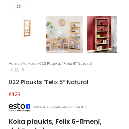
Nospiediet, lai palielinātu
Home
»
Veikals
»
022 Plaukts “Felix 6” Natural
022 Plaukts “Felix 6” Natural
€
123
Maksā trīs vienādās daļās 3 x 41.00€
Koka plaukts, Felix 6-līmeņi,