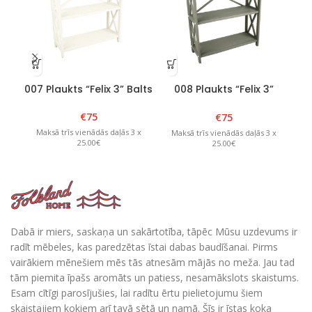
007 Plaukts “Felix 3” Balts
008 Plaukts “Felix 3”
Grafīts
€
75
€
75
Maksā trīs vienādās daļās 3 x
Maksā trīs vienādās daļās 3 x
M
25.00€
25.00€
Dabā ir miers, saskaņa un sakārtotība, tāpēc Mūsu uzdevums ir
radīt mēbeles, kas paredzētas īstai dabas baudīšanai. Pirms
vairākiem mēnešiem mēs tās atnesām mājās no meža. Jau tad
tām piemita īpašs aromāts un patiess, nesamākslots skaistums.
Esam cītīgi parosījušies, lai radītu ērtu pielietojumu šiem
skaistajiem kokiem arī tavā sētā un namā. Šīs ir īstas koka