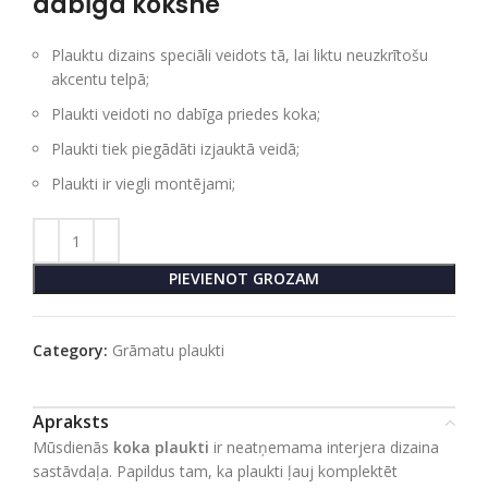
dabīga koksne
Plauktu dizains speciāli veidots tā, lai liktu neuzkrītošu
akcentu telpā;
Plaukti veidoti no dabīga priedes koka;
Plaukti tiek piegādāti izjauktā veidā;
Plaukti ir viegli montējami;
PIEVIENOT GROZAM
Category:
Grāmatu plaukti
Apraksts
Mūsdienās
koka plaukti
ir neatņemama interjera dizaina
sastāvdaļa. Papildus tam, ka plaukti ļauj komplektēt