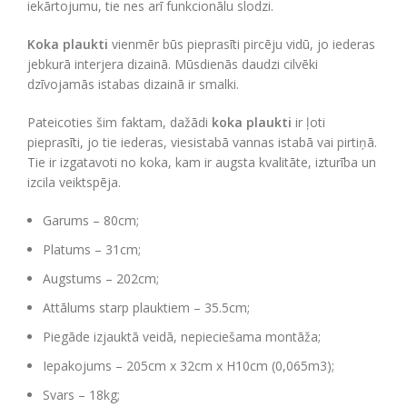
iekārtojumu, tie nes arī funkcionālu slodzi.
Koka plaukti
vienmēr būs pieprasīti pircēju vidū, jo iederas
jebkurā interjera dizainā. Mūsdienās daudzi cilvēki
dzīvojamās istabas dizainā ir smalki.
Pateicoties šim faktam, dažādi
koka plaukti
ir ļoti
pieprasīti, jo tie iederas, viesistabā vannas istabā vai pirtiņā.
Tie ir izgatavoti no koka, kam ir augsta kvalitāte, izturība un
izcila veiktspēja.
Garums – 80cm;
Platums – 31cm;
Augstums – 202cm;
Attālums starp plauktiem – 35.5cm;
Piegāde izjauktā veidā, nepieciešama montāža;
Iepakojums – 205cm x 32cm x H10cm (0,065m3);
Svars – 18kg;