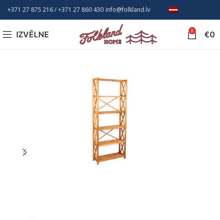
+371 27 875 216
/ +
371 27 860 430
info@folkland.lv
LV
0
IZVĒLNE
€
0