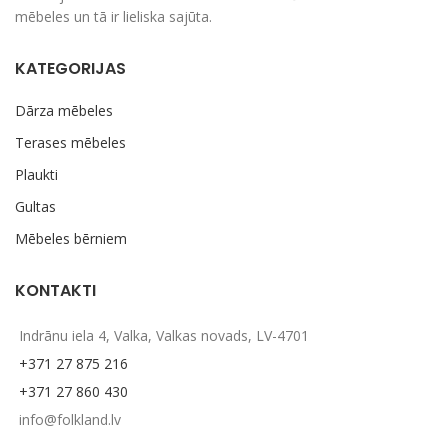
mēbeles un tā ir lieliska sajūta.
KATEGORIJAS
Dārza mēbeles
Terases mēbeles
Plaukti
Gultas
Mēbeles bērniem
KONTAKTI
Indrānu iela 4, Valka, Valkas novads, LV-4701
+371 27 875 216
+371 27 860 430
info@folkland.lv